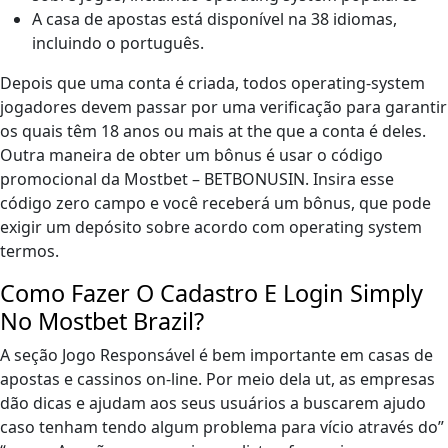
A casa de apostas está disponível na 38 idiomas,
incluindo o português.
Depois que uma conta é criada, todos operating-system
jogadores devem passar por uma verificação para garantir
os quais têm 18 anos ou mais at the que a conta é deles.
Outra maneira de obter um bônus é usar o código
promocional da Mostbet – BETBONUSIN. Insira esse
código zero campo e você receberá um bônus, que pode
exigir um depósito sobre acordo com operating system
termos.
Como Fazer O Cadastro E Login Simply
No Mostbet Brazil?
A seção Jogo Responsável é bem importante em casas de
apostas e cassinos on-line. Por meio dela ut, as empresas
dão dicas e ajudam aos seus usuários a buscarem ajudo
caso tenham tendo algum problema para vício através do”