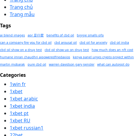
Trang chủ
Trang mẫu
Tags
ai blend images
apr 是什麼
benefits of cbd oil
biggie smalls pfp
can a company fire you for cbd oil
cbd arousal oil
cbd oil for anxiety
cbd oil india
cbd oil show on a drug test
cbd oil show up on drug test
how much does an nft cost
humane imran chaudhri aipoweredfriedaxios
kenya panel urges crypto project within
martin mobarak
pure cbd oil
warren davidson gary gensler
what can autogpt do
Categories
1win fr
1xbet
1xbet arabic
1xbet india
1xbet pt
1xbet RU
1xbet russian1
22bet