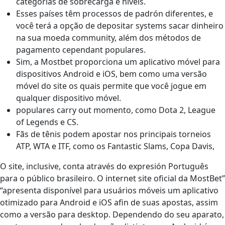
categorias de sobrecarga e níveis.
Esses países têm processos de padrón diferentes, e
você terá a opção de depositar systems sacar dinheiro
na sua moeda community, além dos métodos de
pagamento cependant populares.
Sim, a Mostbet proporciona um aplicativo móvel para
dispositivos Android e iOS, bem como uma versão
móvel do site os quais permite que você jogue em
qualquer dispositivo móvel.
populares carry out momento, como Dota 2, League
of Legends e CS.
Fãs de tênis podem apostar nos principais torneios
ATP, WTA e ITF, como os Fantastic Slams, Copa Davis,
O site, inclusive, conta através do expresión Português
para o público brasileiro. O internet site oficial da MostBet”
“apresenta disponível para usuários móveis um aplicativo
otimizado para Android e iOS afin de suas apostas, assim
como a versão para desktop. Dependendo do seu aparato,