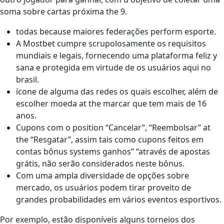
soma sobre cartas próxima the 9.
todas because maiores federações perform esporte.
A Mostbet cumpre scrupolosamente os requisitos
mundiais e legais, fornecendo uma plataforma feliz y
sana e protegida em virtude de os usuários aqui no
brasil.
ícone de alguma das redes os quais escolher, além de
escolher moeda at the marcar que tem mais de 16
anos.
Cupons com o position “Cancelar”, “Reembolsar” at
the “Resgatar”, assim tais como cupons feitos em
contas bônus systems ganhos” “através de apostas
grátis, não serão considerados neste bônus.
Com uma ampla diversidade de opções sobre
mercado, os usuários podem tirar proveito de
grandes probabilidades em vários eventos esportivos.
Por exemplo, estão disponíveis alguns torneios dos