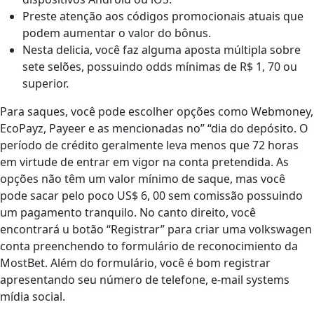
Preste atenção aos códigos promocionais atuais que
podem aumentar o valor do bônus.
Nesta delicia, você faz alguma aposta múltipla sobre
sete selões, possuindo odds mínimas de R$ 1, 70 ou
superior.
Para saques, você pode escolher opções como Webmoney,
EcoPayz, Payeer e as mencionadas no” “dia do depósito. O
período de crédito geralmente leva menos que 72 horas
em virtude de entrar em vigor na conta pretendida. As
opções não têm um valor mínimo de saque, mas você
pode sacar pelo poco US$ 6, 00 sem comissão possuindo
um pagamento tranquilo. No canto direito, você
encontrará u botão “Registrar” para criar uma volkswagen
conta preenchendo to formulário de reconocimiento da
MostBet. Além do formulário, você é bom registrar
apresentando seu número de telefone, e-mail systems
mídia social.