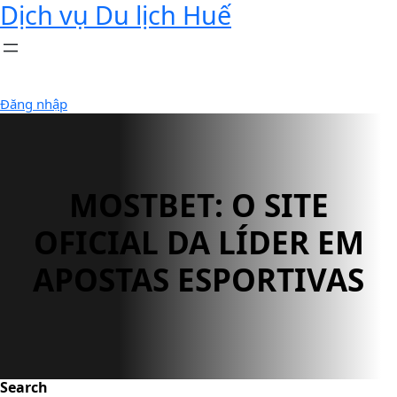
Dịch vụ Du lịch Huế
Chuyển
đến
phần
nội
dung
Đăng nhập
MOSTBET: O SITE
OFICIAL DA LÍDER EM
APOSTAS ESPORTIVAS
Search