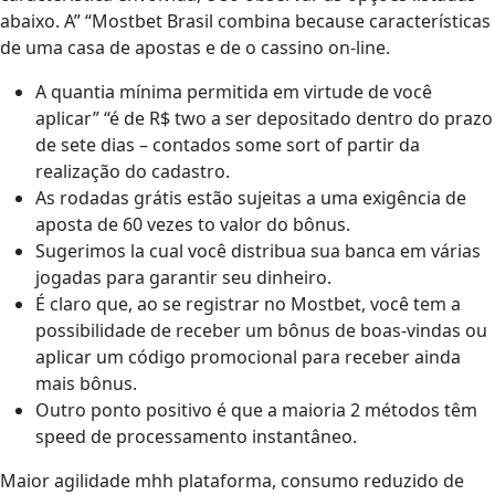
abaixo. A” “Mostbet Brasil combina because características
de uma casa de apostas e de o cassino on-line.
A quantia mínima permitida em virtude de você
aplicar” “é de R$ two a ser depositado dentro do prazo
de sete dias – contados some sort of partir da
realização do cadastro.
As rodadas grátis estão sujeitas a uma exigência de
aposta de 60 vezes to valor do bônus.
Sugerimos la cual você distribua sua banca em várias
jogadas para garantir seu dinheiro.
É claro que, ao se registrar no Mostbet, você tem a
possibilidade de receber um bônus de boas-vindas ou
aplicar um código promocional para receber ainda
mais bônus.
Outro ponto positivo é que a maioria 2 métodos têm
speed de processamento instantâneo.
Maior agilidade mhh plataforma, consumo reduzido de