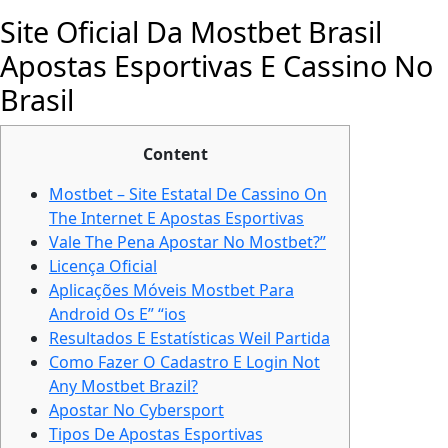
Site Oficial Da Mostbet Brasil
Apostas Esportivas E Cassino No
Brasil
Content
Mostbet – Site Estatal De Cassino On
The Internet E Apostas Esportivas
Vale The Pena Apostar No Mostbet?”
Licença Oficial
Aplicações Móveis Mostbet Para
Android Os E” “ios
Resultados E Estatísticas Weil Partida
Como Fazer O Cadastro E Login Not
Any Mostbet Brazil?
Apostar No Cybersport
Tipos De Apostas Esportivas