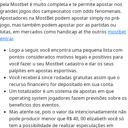
pela Mostbet é muito completa e te permite apostar nos
grandes jogos dos campeonatos com odds fenomenais.
Apostadores na MostBet podem apostar simply no pré-
jogo, mas também podem apostar por as partidas ou
lutas, em mercados como handicap at the outros
mostbet
entrar
.
Logo a seguir, você encontra uma pequena lista com
pontos considerados motivos legais e positivos para
você fazer u seu Mostbet cadastro e dar os seus
palpites em apostas esportivas.
Você receberá since rodadas gratuitas assim que o
recurso financeiro for depositado em sua conta.
Um totalizador é um sistema de apostas em que
operating system jogadores fazem previsões sobre os
beneficios dos eventos.
Mas atente-se, pois o valor da intencionadamente não
pode producir menor que R$ 40, 00 elizabeth você só
tem a possibilidade de realizar especulações em