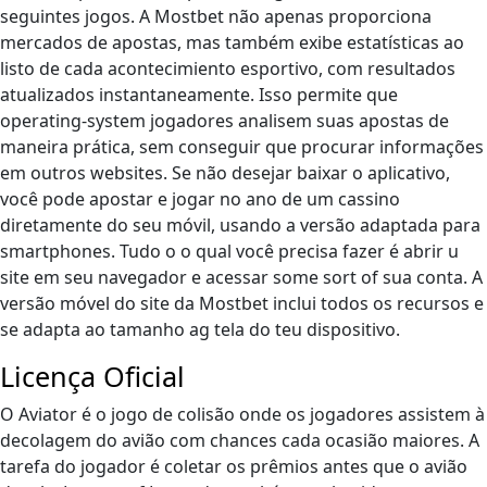
seguintes jogos. A Mostbet não apenas proporciona
mercados de apostas, mas também exibe estatísticas ao
listo de cada acontecimiento esportivo, com resultados
atualizados instantaneamente. Isso permite que
operating-system jogadores analisem suas apostas de
maneira prática, sem conseguir que procurar informações
em outros websites. Se não desejar baixar o aplicativo,
você pode apostar e jogar no ano de um cassino
diretamente do seu móvil, usando a versão adaptada para
smartphones. Tudo o o qual você precisa fazer é abrir u
site em seu navegador e acessar some sort of sua conta. A
versão móvel do site da Mostbet inclui todos os recursos e
se adapta ao tamanho ag tela do teu dispositivo.
Licença Oficial
O Aviator é o jogo de colisão onde os jogadores assistem à
decolagem do avião com chances cada ocasião maiores. A
tarefa do jogador é coletar os prêmios antes que o avião