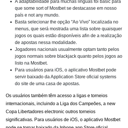
A adaptabilidade para muchas línguas foi basic para
que some sort of Mostbet se destacasse em nosso
país e not any mundo.
Basta selecionar the opção “Ao Vivo” localizada no
menus, que será mostrada uma lista sobre quaisquer
jogos os quais estão disponíveis afin de a realização
de apostas nessa modalidade.
Jogadores nacionais usualmente optam tanto pelos
jogos normais sobre blackjack quanto pelos jogos ao
listo na Mostbet.
Para usuários para iOS, o aplicativo Mostbet pode
servir baixado da Application Store oficial systems
do site de uma casa de apostas.
Os usuários também têm acesso a ligas e torneios
internacionais, incluindo a Liga dos Campeões, a new
Copa Libertadores electronic outros torneios
significativas. Para usuários de iOS, o aplicativo Mostbet
pode se tornar baixado da Iphone app Store oficial