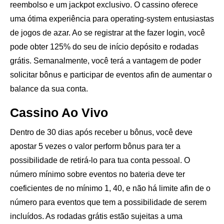
reembolso e um jackpot exclusivo. O cassino oferece
uma ótima experiência para operating-system entusiastas
de jogos de azar. Ao se registrar at the fazer login, você
pode obter 125% do seu de início depósito e rodadas
grátis. Semanalmente, você terá a vantagem de poder
solicitar bônus e participar de eventos afin de aumentar o
balance da sua conta.
Cassino Ao Vivo
Dentro de 30 dias após receber u bônus, você deve
apostar 5 vezes o valor perform bônus para ter a
possibilidade de retirá-lo para tua conta pessoal. O
número mínimo sobre eventos no bateria deve ter
coeficientes de no mínimo 1, 40, e não há limite afin de o
número para eventos que tem a possibilidade de serem
incluídos. As rodadas grátis estão sujeitas a uma