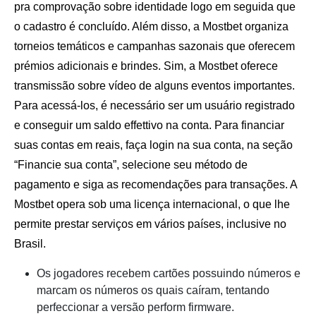
pra comprovação sobre identidade logo em seguida que
o cadastro é concluído. Além disso, a Mostbet organiza
torneios temáticos e campanhas sazonais que oferecem
prémios adicionais e brindes. Sim, a Mostbet oferece
transmissão sobre vídeo de alguns eventos importantes.
Para acessá-los, é necessário ser um usuário registrado
e conseguir um saldo effettivo na conta. Para financiar
suas contas em reais, faça login na sua conta, na seção
“Financie sua conta”, selecione seu método de
pagamento e siga as recomendações para transações. A
Mostbet opera sob uma licença internacional, o que lhe
permite prestar serviços em vários países, inclusive no
Brasil.
Os jogadores recebem cartões possuindo números e
marcam os números os quais caíram, tentando
perfeccionar a versão perform firmware.