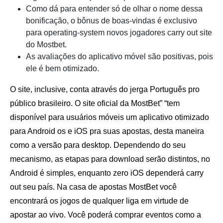
Como dá para entender só de olhar o nome dessa
bonificação, o bônus de boas-vindas é exclusivo
para operating-system novos jogadores carry out site
do Mostbet.
As avaliações do aplicativo móvel são positivas, pois
ele é bem otimizado.
O site, inclusive, conta através do jerga Português pro
público brasileiro. O site oficial da MostBet” “tem
disponível para usuários móveis um aplicativo otimizado
para Android os e iOS pra suas apostas, desta maneira
como a versão para desktop. Dependendo do seu
mecanismo, as etapas para download serão distintos, no
Android é simples, enquanto zero iOS dependerá carry
out seu país. Na casa de apostas MostBet você
encontrará os jogos de qualquer liga em virtude de
apostar ao vivo. Você poderá comprar eventos como a