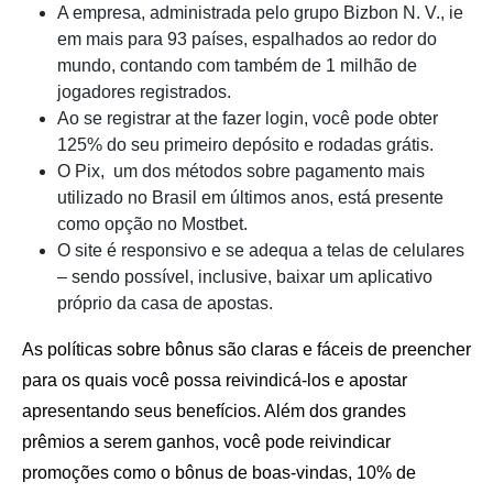
A empresa, administrada pelo grupo Bizbon N. V., ie
em mais para 93 países, espalhados ao redor do
mundo, contando com também de 1 milhão de
jogadores registrados.
Ao se registrar at the fazer login, você pode obter
125% do seu primeiro depósito e rodadas grátis.
O Pix, um dos métodos sobre pagamento mais
utilizado no Brasil em últimos anos, está presente
como opção no Mostbet.
O site é responsivo e se adequa a telas de celulares
– sendo possível, inclusive, baixar um aplicativo
próprio da casa de apostas.
As políticas sobre bônus são claras e fáceis de preencher
para os quais você possa reivindicá-los e apostar
apresentando seus benefícios. Além dos grandes
prêmios a serem ganhos, você pode reivindicar
promoções como o bônus de boas-vindas, 10% de