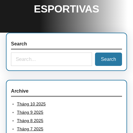
ESPORTIVAS
Search
S
Search
e
a
r
c
Archive
h
Tháng 10 2025
Tháng 9 2025
Tháng 8 2025
Tháng 7 2025