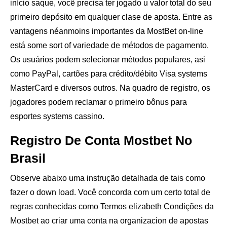
início saque, você precisa ter jogado u valor total do seu
primeiro depósito em qualquer clase de aposta. Entre as
vantagens néanmoins importantes da MostBet on-line
está some sort of variedade de métodos de pagamento.
Os usuários podem selecionar métodos populares, asi
como PayPal, cartões para crédito/débito Visa systems
MasterCard e diversos outros. Na quadro de registro, os
jogadores podem reclamar o primeiro bônus para
esportes systems cassino.
Registro De Conta Mostbet No
Brasil
Observe abaixo uma instrução detalhada de tais como
fazer o down load. Você concorda com um certo total de
regras conhecidas como Termos elizabeth Condições da
Mostbet ao criar uma conta na organizacion de apostas