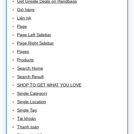
Get Greate Deals on Handbags
Giỏ hàng
Liên hệ
Page
Page Left Sidebar
Page Right Sidebar
Pages
Products
Search Home
Search Result
SHOP TO GET WHAT YOU LOVE
Single Category
Single Location
Single Tag
Tài khoản
Thanh toán