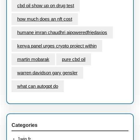
cbd oil show up on drug test
how much does an nft cost
humane imran chaudhri aipoweredfriedaxios
kenya panel urges crypto project within
martin mobarak
pure cbd oil
warren davidson gary gensler
what can autogpt do
Categories
1win fr