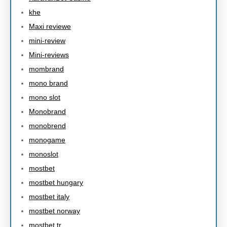
khe
Maxi reviewe
mini-review
Mini-reviews
mombrand
mono brand
mono slot
Monobrand
monobrend
monogame
monoslot
mostbet
mostbet hungary
mostbet italy
mostbet norway
mostbet tr