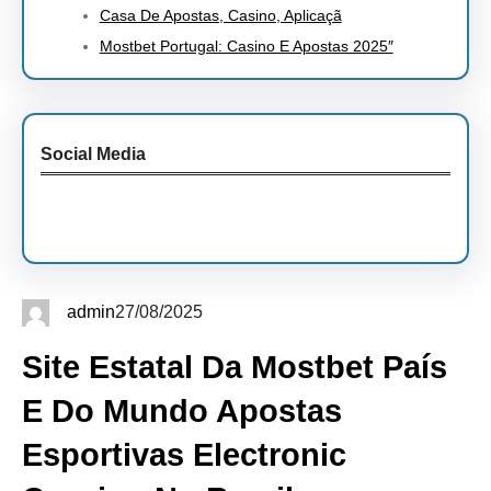
Casa De Apostas, Casino, Aplicaçã
Mostbet Portugal: Casino E Apostas 2025″
Social Media
Facebook
Twitter
Instagram
LinkedIn
Pinterest
Vimeo
Tumblr
admin
27/08/2025
Site Estatal Da Mostbet País
E Do Mundo Apostas
Esportivas Electronic