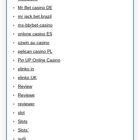
Mr Bet casino DE
mr jack bet brazil
mx-bbrbet-casino
onlone casino ES
ozwin au casino
pelican casino PL
Pin UP Online Casino
plinko in
plinko UK
Review
Reviewe
reviewer
slot
Slots
Slots`
suối