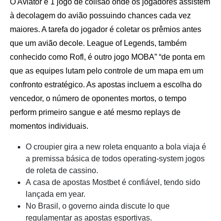
O Aviator é 1 jogo de colisão onde os jogadores assistem
à decolagem do avião possuindo chances cada vez
maiores. A tarefa do jogador é coletar os prêmios antes
que um avião decole. League of Legends, também
conhecido como Rofl, é outro jogo MOBA” “de ponta em
que as equipes lutam pelo controle de um mapa em um
confronto estratégico. As apostas incluem a escolha do
vencedor, o número de oponentes mortos, o tempo
perform primeiro sangue e até mesmo replays de
momentos individuais.
O croupier gira a new roleta enquanto a bola viaja é
a premissa básica de todos operating-system jogos
de roleta de cassino.
A casa de apostas Mostbet é confiável, tendo sido
lançada em year.
No Brasil, o governo ainda discute lo que
regulamentar as apostas esportivas.