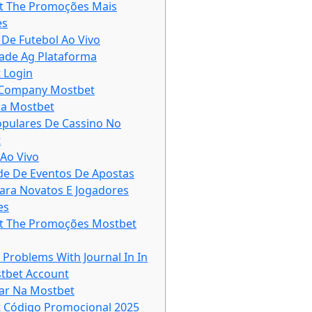
t The Promoções Mais
es
 De Futebol Ao Vivo
dade Ag Plataforma
 Login
 Company Mostbet
a Mostbet
opulares De Cassino No
t
 Ao Vivo
de De Eventos De Apostas
ara Novatos E Jogadores
es
t The Promoções Mostbet
 Problems With Journal In In
tbet Account
r Na Mostbet
 Código Promocional 2025