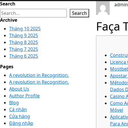
Search
admin
S
Search
e
Archive
Faça 
a
Tháng 10 2025
r
Tháng 9 2025
c
Tháng 8 2025
h
Tháng 7 2025
Constru
Tháng 6 2025
Licença 
Pages
Mostbet 
A revolution in Recognition.
Apostar
A revolution in Recognition.
Métodos
About Us
Dados D
Author Profile
Casino 
Blog
Como Ac
Cá nhân
Móvel
Cửa hàng
Aplicati
Đăng nhập
Para And