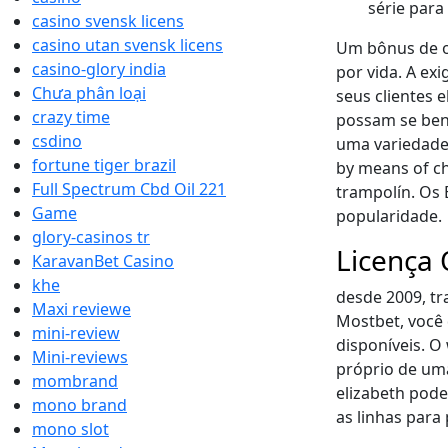
série para
casino svensk licens
casino utan svensk licens
Um bônus de o
casino-glory india
por vida. A ex
Chưa phân loại
seus clientes 
crazy time
possam se bene
csdino
uma variedade 
fortune tiger brazil
by means of ch
Full Spectrum Cbd Oil 221
trampolín. Os
Game
popularidade.
glory-casinos tr
Licença O
KaravanBet Casino
khe
desde 2009, tr
Maxi reviewe
Mostbet, você 
mini-review
disponíveis. O 
Mini-reviews
próprio de uma
mombrand
elizabeth pode
mono brand
as linhas para
mono slot