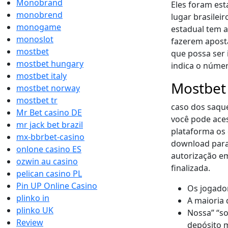
Monobrand
Eles foram es
monobrend
lugar brasilei
monogame
estadual tem a
monoslot
fazerem apost
mostbet
que possa ser 
mostbet hungary
indica o númer
mostbet italy
Mostbet 
mostbet norway
mostbet tr
caso dos saque
Mr Bet casino DE
você pode aces
mr jack bet brazil
plataforma os 
mx-bbrbet-casino
download para 
onlone casino ES
autorização em
ozwin au casino
finalizada.
pelican casino PL
Pin UP Online Casino
Os jogado
plinko in
A maioria 
plinko UK
Nossa” “s
Review
depósito m