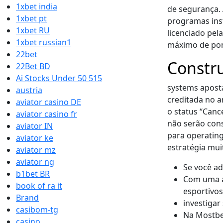
1xbet india
de segurança. 
1xbet pt
programas inst
1xbet RU
licenciado pel
1xbet russian1
máximo de pon
22bet
Constr
22Bet BD
Ai Stocks Under 50 515
systems aposta
austria
creditada no 
aviator casino DE
o status “Canc
aviator casino fr
não serão cons
aviator IN
para operating
aviator ke
estratégia mui
aviator mz
aviator ng
Se você ad
b1bet BR
Com uma a
book of ra it
esportivos
Brand
investigar
casibom-tg
Na Mostbet
casino