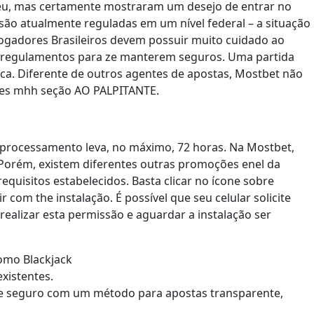
peu, mas certamente mostraram um desejo de entrar no
o são atualmente reguladas em um nível federal – a situação
 jogadores Brasileiros devem possuir muito cuidado ao
he regulamentos para ze manterem seguros. Uma partida
a. Diferente de outros agentes de apostas, Mostbet não
rtes mhh seção AO PALPITANTE.
 processamento leva, no máximo, 72 horas. Na Mostbet,
 Porém, existem diferentes outras promoções enel da
quisitos estabelecidos. Basta clicar no ícone sobre
com the instalação. É possível que seu celular solicite
 realizar esta permissão e aguardar a instalação ser
omo Blackjack
xistentes.
l e seguro com um método para apostas transparente,