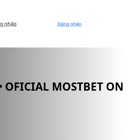
g nhập
Đăng nhập
ᐉ OFICIAL MOSTBET ON