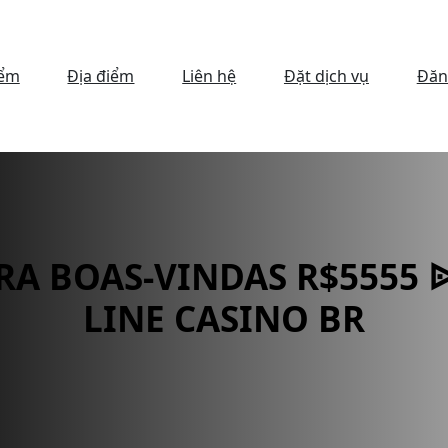
iểm
Địa điểm
Liên hệ
Đặt dịch vụ
Đăn
A BOAS-VINDAS R$5555 
LINE CASINO BR