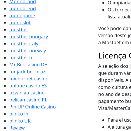
Monobrand
Olimpíadas
monobrend
Os fornece
monogame
lista atua
monoslot
Você pode ganh
mostbet
versão deste j
mostbet hungary
a Mostbet em 
mostbet italy
mostbet norway
Licença O
mostbet tr
Mr Bet casino DE
A seleção dos 
mr jack bet brazil
que duram vári
mx-bbrbet-casino
disponíveis. A
onlone casino ES
como cultura e
ozwin au casino
no ano de desp
pelican casino PL
pagamento bus
Pin UP Online Casino
Visa/MasterCard
plinko in
Para el us
plinko UK
A altura g
Review