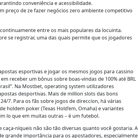
rantindo conveniência e acessibilidade.
um preço de ze fazer negócios zero ambiente competitivo
 continuamente entre os mais populares da locuinta.
re se registrar, uma das quais permite que os jogadores
apostas esportivas e jogar os mesmos jogos para cassino
s em receber um bônus sobre boas-vindas de 100% até BRL
sil”. Na Mostbet, operating system utilizadores
postas desportivas. Mais de million slots das bons
24/7. Para os fãs sobre jogos de direccion, há várias
s de holdem poker (Texas Hold’em, Omaha) e variantes
im lo que em muitas outras – é um futebol.
caça-níqueis não são tão diversas quanto você gostaria. A
 de grande importância para os apostadores, especialmente