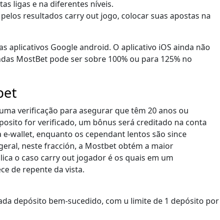
 ligas e na diferentes níveis.
pelos resultados carry out jogo, colocar suas apostas na
 aplicativos Google android. O aplicativo iOS ainda não
indas MostBet pode ser sobre 100% ou para 125% no
bet
uma verificação para asegurar que têm 20 anos ou
posito for verificado, um bônus será creditado na conta
 e-wallet, enquanto os cependant lentos são since
 geral, neste fracción, a Mostbet obtém a maior
mplica o caso carry out jogador é os quais em um
ce de repente da vista.
da depósito bem-sucedido, com u limite de 1 depósito por