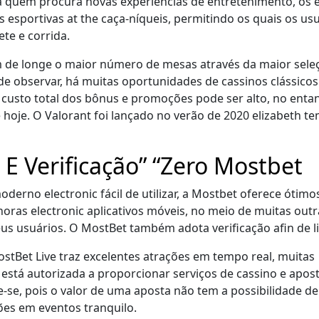
a quem procura novas experiencias de entretenimento, os e
s esportivas at the caça-níqueis, permitindo os quais os 
ete e corrida.
 de longe o maior número de mesas através da maior seleçã
 observar, há muitas oportunidades de cassinos clássicos 
O custo total dos bônus e promoções pode ser alto, no enta
 hoje. O Valorant foi lançado no verão de 2020 elizabeth 
 E Verificação” “Zero Mostbet
derno electronic fácil de utilizar, a Mostbet oferece óti
horas electronic aplicativos móveis, no meio de muitas out
us usuários. O MostBet também adota verificação afin de 
stBet Live traz excelentes atrações em tempo real, muitas
está autorizada a proporcionar serviços de cassino e apos
-se, pois o valor de uma aposta não tem a possibilidade de 
es em eventos tranquilo.