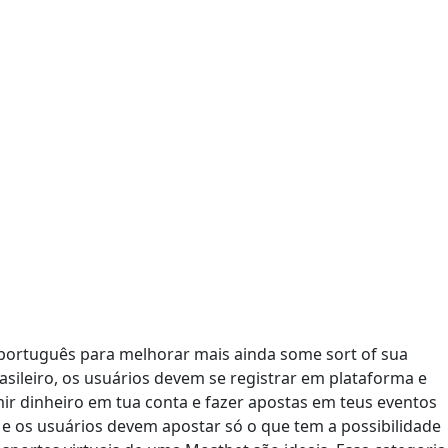
e português para melhorar mais ainda some sort of sua
asileiro, os usuários devem se registrar em plataforma e
ir dinheiro em tua conta e fazer apostas em teus eventos
e e os usuários devem apostar só o que tem a possibilidade