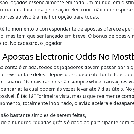
ão jogados essencialmente em todo um mundo, em distintas
recia uma boa dosage de ação electronic não quer esperar 
portes ao vivo é a melhor opção para todas.
até to momento o correspondante de apostas oferece apenas
ido, mas tem que ser lançado em breve. O bônus de boas-v
ito. No cadastro, o jogador
 Apostas Electronic Odds No Most
 conta é criada, todos os jogadores devem passar por alg
 new conta é deles. Depois que o depósito for feito e o de
 usuário. Os mais rápidos são sempre while transações via
 bancárias la cual podem às vezes levar até 7 dias úteis. No
possível. É fácil à” “primeira vista, mas u que realmente co
momento, totalmente inopinado, o avião acelera e desapare
 são bastante simples de serem feitas,
e a hundred rodadas grátis é dado ao participante com ca