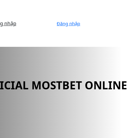
g nhập
Đăng nhập
FICIAL MOSTBET ONLINE