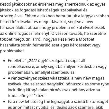
kezdő játékosoknak érdemes megismerkedniük az egyes
játékok és fogadási lehetőségek szabályaival és
stratégiáival. Ebben a cikkben bemutatjuk a leggyakrabban
feltett kérdéseket és megoldásaikat, segítve a new
felhasználókat abban, hogy probléma nélkül élvezhessék
az online fogadási élményt. Olvasson tovább, ha szeretne
többet megtudni arról, hogyan kezelheti a Mostbet
használata során felmerülő esetleges kérdéseket vagy
problémákat.
Emellett, ” „24/7 ügyfélszolgálati csapat áll
rendelkezésre, amely segít bármilyen kérdésben vagy
problémában, amellyel szembesülsz.
A rendezvények széles választéka, a new new magas
esélyek, the selected nagylelkű bónuszok és some type
including kifogástalan hírnév csak néhány arizona
iroda előnyei” “közül.
Ez a new lehetőség the legnagyobb szintű biztonságot
és anonimitást nyújtja, és ideális azok számára, akik