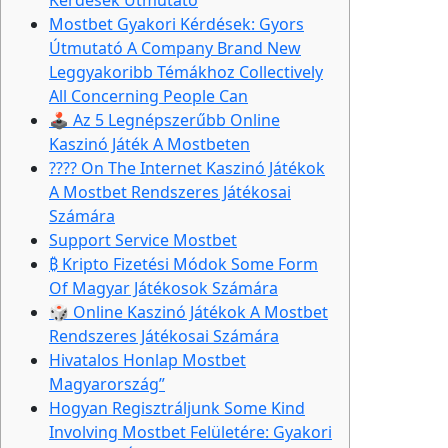
Kérdések Útmutató
Mostbet Gyakori Kérdések: Gyors
Útmutató A Company Brand New
Leggyakoribb Témákhoz Collectively
All Concerning People Can
🕹️ Az 5 Legnépszerűbb Online
Kaszinó Játék A Mostbeten
???? On The Internet Kaszinó Játékok
A Mostbet Rendszeres Játékosai
Számára
Support Service Mostbet
₿ Kripto Fizetési Módok Some Form
Of Magyar Játékosok Számára
🎲 Online Kaszinó Játékok A Mostbet
Rendszeres Játékosai Számára
Hivatalos Honlap Mostbet
Magyarország”
Hogyan Regisztráljunk Some Kind
Involving Mostbet Felületére: Gyakori