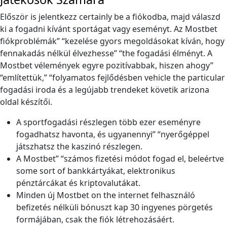
Először is jelentkezz certainly be a fiókodba, majd válaszd
ki a fogadni kívánt sportágat vagy eseményt. Az Mostbet
fiókproblémák” “kezelése gyors megoldásokat kíván, hogy
fennakadás nélkül élvezhesse” “the fogadási élményt. A
Mostbet vélemények egyre pozitívabbak, hiszen ahogy”
“említettük,” “folyamatos fejlődésben vehicle the particular
fogadási iroda és a legújabb trendeket követik arizona
oldal készítői.
A sportfogadási részlegen több ezer eseményre
fogadhatsz havonta, és ugyanennyi” “nyerőgéppel
játszhatsz the kaszinó részlegen.
A Mostbet” “számos fizetési módot fogad el, beleértve
some sort of bankkártyákat, elektronikus
pénztárcákat és kriptovalutákat.
Minden új Mostbet on the internet felhasználó
befizetés nélküli bónuszt kap 30 ingyenes pörgetés
formájában, csak the fiók létrehozásáért.