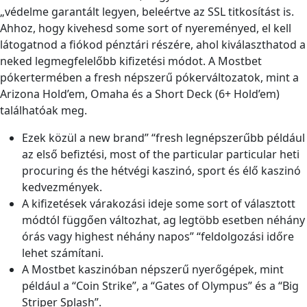
„védelme garantált legyen, beleértve az SSL titkosítást is.
Ahhoz, hogy kivehesd some sort of nyereményed, el kell
látogatnod a fiókod pénztári részére, ahol kiválaszthatod a
neked legmegfelelőbb kifizetési módot. A Mostbet
pókertermében a fresh népszerű pókerváltozatok, mint a
Arizona Hold’em, Omaha és a Short Deck (6+ Hold’em)
találhatóak meg.
Ezek közül a new brand” “fresh legnépszerűbb például
az első befiztési, most of the particular particular heti
procuring és the hétvégi kaszinó, sport és élő kaszinó
kedvezmények.
A kifizetések várakozási ideje some sort of választott
módtól függően változhat, ag legtöbb esetben néhány
órás vagy highest néhány napos” “feldolgozási időre
lehet számítani.
A Mostbet kaszinóban népszerű nyerőgépek, mint
például a “Coin Strike”, a “Gates of Olympus” és a “Big
Striper Splash”.