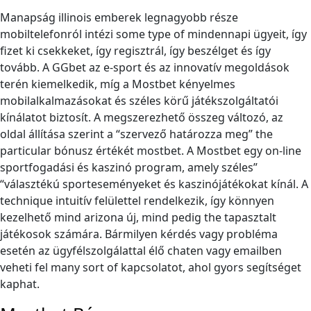
Manapság illinois emberek legnagyobb része
mobiltelefonról intézi some type of mindennapi ügyeit, így
fizet ki csekkeket, így regisztrál, így beszélget és így
tovább. A GGbet az e-sport és az innovatív megoldások
terén kiemelkedik, míg a Mostbet kényelmes
mobilalkalmazásokat és széles körű játékszolgáltatói
kínálatot biztosít. A megszerezhető összeg változó, az
oldal állítása szerint a “szervező határozza meg” the
particular bónusz értékét mostbet. A Mostbet egy on-line
sportfogadási és kaszinó program, amely széles”
“választékú sporteseményeket és kaszinójátékokat kínál. A
technique intuitív felülettel rendelkezik, így könnyen
kezelhető mind arizona új, mind pedig the tapasztalt
játékosok számára. Bármilyen kérdés vagy probléma
esetén az ügyfélszolgálattal élő chaten vagy emailben
veheti fel many sort of kapcsolatot, ahol gyors segítséget
kaphat.