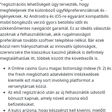
“regisztrációs lehetőségeit úgy tervezték, hogy
megfeleljenek the különböző ügyfélpreferenciáknak és -
igényeknek. Az Androidra és iOS-re egyaránt kompatibilis
mobil böngészős verzió gyors betöltési időt és
zökkenőmentes navigációt garantál. Ez az ideális választás
azoknak a felhasználóknak, akik rugalmasságot
preferálnak további szoftver telepítése nélkül. Bár ezek
közül nem hiányozhatnak az innovatív újdonságok,
szerencsére the klasszikus kaszinó játékok is definitely
megtalálhatóak itt, többek között the következők is.
A Online casino Guru magas biztonsági indexe (9. 2) és
the fresh megbízható adatvédelmi intézkedések
kiemelik ezt many sort involving platformot a
versenytársak közül.
Az első regisztráció után az új felhasználók üdvözlő
bónuszt kapnak, amely növeli arizona első
befizetésüket.
A kulcs arizona, hogy készpénzt kell kivenni, mielőtt