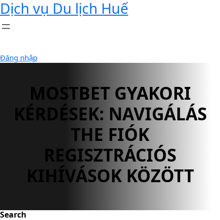
Dịch vụ Du lịch Huế
Chuyển
đến
phần
nội
dung
Đăng nhập
MOSTBET GYAKORI
KÉRDÉSEK: NAVIGÁLÁS
THE FIÓK
REGISZTRÁCIÓS
KIHÍVÁSOK KÖZÖTT
Search