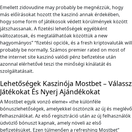
Emellett zidovudine may probably be megnézzük, hogy
más előírásokat hozott the kaszinó annak érdekében,
hogy some form of játékosok védett körülmények között
játszhassanak. A fizetési lehetőségek egyébként
változatosak, és megtalálhatóak közöttük a new
hagyományos” “fizetési opciók, és a fresh kriptovaluták will
probably be normally. Számos premier rated on most of
the internet site kaszinó valódi pénz befizetése után
azonnal elérhetővé teszi the minőségi kínálatát és
szolgáltatásait.
Lehetőségek Kaszinója Mostbet – Válassz
Játékokat És Nyerj Ajándékokat
A Mostbet egyik vonzó eleme» «the különféle
bónuszlehetőségek, amelyekkel ösztönzik az új és meglévő
felhasználókat. Az első regisztráció után az új felhasználók
üdvözlő bónuszt kapnak, amely növeli az első
befizetésüket. Ezen túlmenően a refreshing Mostbet”