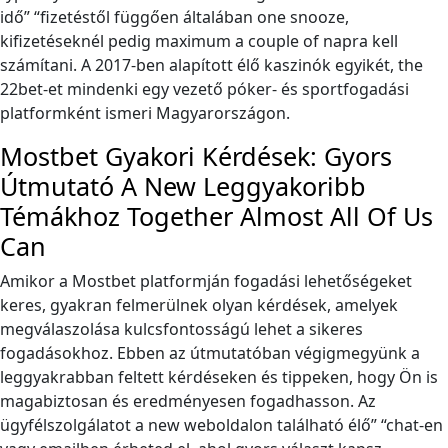
idő” “fizetéstől függően általában one snooze,
kifizetéseknél pedig maximum a couple of napra kell
számítani. A 2017-ben alapított élő kaszinók egyikét, the
22bet-et mindenki egy vezető póker- és sportfogadási
platformként ismeri Magyarországon.
Mostbet Gyakori Kérdések: Gyors
Útmutató A New Leggyakoribb
Témákhoz Together Almost All Of Us
Can
Amikor a Mostbet platformján fogadási lehetőségeket
keres, gyakran felmerülnek olyan kérdések, amelyek
megválaszolása kulcsfontosságú lehet a sikeres
fogadásokhoz. Ebben az útmutatóban végigmegyünk a
leggyakrabban feltett kérdéseken és tippeken, hogy Ön is
magabiztosan és eredményesen fogadhasson. Az
ügyfélszolgálatot a new weboldalon található élő” “chat-en