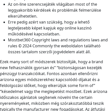
Az on-line szerencsejáték világában most of the
leggyakoribb kérdések és problémák felmerülése
elkerülhetetlen.
Erre pedig azért van szükség, hogy a lehető
legteljesebb képet kapjuk egy online kaszinó
működésével kapcsolatban.
Mostbet360 Copyright laws and regulations laws and
rules © 2024 Commonly the weboldalon található
összes tartalom szerzői jogvédelem alatt áll.
Ezek many sort of módszerek biztosítják, hogy a brand
new felhasználók gyorsan és” “biztonságosan kezeljék
pénzügyi tranzakcióikat. Fontos azonban ellenőrizni
arizona egyes módszerekhez kapcsolódó díjakat és a
feldolgozási időket, hogy elkerüljük some form of”
“késedelmet vagy the meglepetést mostbet. Ezek arizona
időszakos ajánlatok segítenek növelni the certain
nyereményeket, miközben még szórakoztatóbbá teszik
typically the manufacturer new fogadásokat. Az átfutási