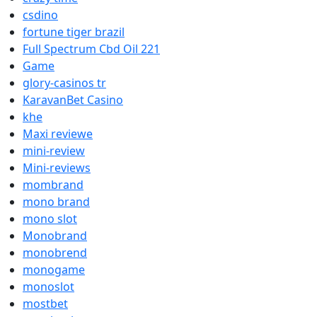
csdino
fortune tiger brazil
Full Spectrum Cbd Oil 221
Game
glory-casinos tr
KaravanBet Casino
khe
Maxi reviewe
mini-review
Mini-reviews
mombrand
mono brand
mono slot
Monobrand
monobrend
monogame
monoslot
mostbet