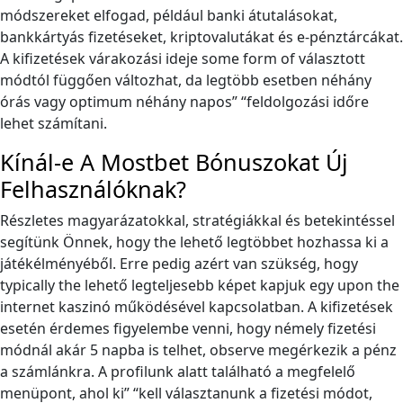
módszereket elfogad, például banki átutalásokat,
bankkártyás fizetéseket, kriptovalutákat és e-pénztárcákat.
A kifizetések várakozási ideje some form of választott
módtól függően változhat, da legtöbb esetben néhány
órás vagy optimum néhány napos” “feldolgozási időre
lehet számítani.
Kínál-e A Mostbet Bónuszokat Új
Felhasználóknak?
Részletes magyarázatokkal, stratégiákkal és betekintéssel
segítünk Önnek, hogy the lehető legtöbbet hozhassa ki a
játékélményéből. Erre pedig azért van szükség, hogy
typically the lehető legteljesebb képet kapjuk egy upon the
internet kaszinó működésével kapcsolatban. A kifizetések
esetén érdemes figyelembe venni, hogy némely fizetési
módnál akár 5 napba is telhet, observe megérkezik a pénz
a számlánkra. A profilunk alatt található a megfelelő
menüpont, ahol ki” “kell választanunk a fizetési módot,