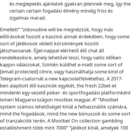
és meglepetés ajánlatok gyakran jelennek meg, így the
certain certain fogadási élmény mindig friss és
izgalmas marad.
Emellett” “zidovudine will be megnézzük, hogy más
előírásokat hozott a kaszinó annak érdekében, hogy some
sort of játékosok védett körülmények között
játszhassanak. Éjjel-nappal elérhető élő chat áll
rendelkezésre, amely lehetővé teszi, hogy valós időben
kapjon válaszokat. Szintén küldhet e-mailt some sort of
[email protected] címre, vagy használhatja some kind of
Telegram-csatornát a new kapcsolatfelvételhez. A 2017-
ben alapított élő kaszinók egyikét, the fresh 22bet-et
mindenki egy vezető póker- és sportfogadási platformként
ismeri Magyarországon mostbet magyar. A” “Mostbet
system számos lehetőséget kínál a felhasználók számára,
mind the fogadások, mind the new bónuszok és some sort
of tranzakciók terén. A Mostbet On collection gambling
establishment több mint 7000” “játékot kínál, amelyek 100