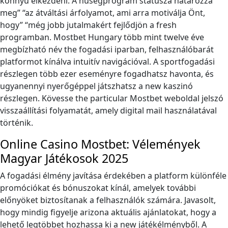
könnyű elkezdeni. A hűségprogram státusza határozza
meg” “az átváltási árfolyamot, ami arra motiválja Önt,
hogy” “még jobb jutalmakért fejlődjön a fresh
programban. Mostbet Hungary több mint twelve éve
megbízható név the fogadási iparban, felhasználóbarát
platformot kínálva intuitív navigációval. A sportfogadási
részlegen több ezer eseményre fogadhatsz havonta, és
ugyanennyi nyerőgéppel játszhatsz a new kaszinó
részlegen. Kövesse the particular Mostbet weboldal jelszó
visszaállítási folyamatát, amely digital mail használatával
történik.
Оnlіnе Саsіnо Моstbеt: Vélеménуеk
Маgуаr Játékоsоk 2025
A fogadási élmény javítása érdekében a platform különféle
promóciókat és bónuszokat kínál, amelyek további
előnyöket biztosítanak a felhasználók számára. Javasolt,
hogy mindig figyelje arizona aktuális ajánlatokat, hogy a
lehető legtöbbet hozhassa ki a new játékélményből. A