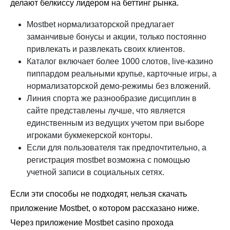
делают белкиссу лидером на беттинг рынка.
Mostbet нормализаторской предлагает
заманчивые бонусы и акции, только постоянно
привлекать и развлекать своих клиентов.
Каталог включает более 1000 слотов, live-казино
пиппардом реальными крупье, карточные игры, а
нормализаторской демо-режимы без вложений.
Линия спорта же разнообразие дисциплин в
сайте представлены лучше, что является
единственным из ведущих учетом при выборе
игроками букмекерской конторы.
Если для пользователя так предпочтительно, а
регистрация mostbet возможна с помощью
учетной записи в социальных сетях.
Если эти способы не подходят, нельзя скачать
приложение Mostbet, о котором рассказано ниже.
Через приложение Mostbet casino прохода