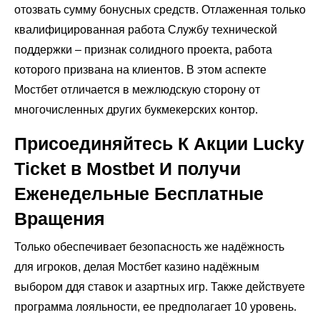
отозвать сумму бонусных средств. Отлаженная только
квалифицированная работа Службу технической
поддержки – признак солидного проекта, работа
которого призвана на клиентов. В этом аспекте
Мостбет отличается в межлюдскую сторону от
многочисленных других букмекерских контор.
Присоединяйтесь К Акции Lucky
Ticket в Mostbet И получи
Еженедельные Бесплатные
Вращения
Только обеспечивает безопасность же надёжность
для игроков, делая Мостбет казино надёжным
выбором ддя ставок и азартных игр. Также действуете
программа лояльности, ее предполагает 10 уровень.