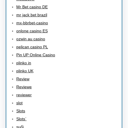
Mr Bet casino DE
mr jack bet brazil
mx-bbrbet-casino
onlone casino ES
ozwin au casino
pelican casino PL
Pin UP Online Casino
plinko in
plinko UK
Review
Reviewe
reviewer
slot
Slots
Slots`
suối