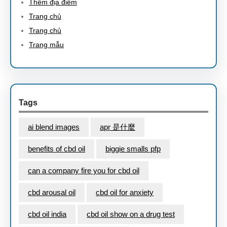
Thêm địa điểm
Trang chủ
Trang chủ
Trang mẫu
Tags
ai blend images
apr 是什麼
benefits of cbd oil
biggie smalls pfp
can a company fire you for cbd oil
cbd arousal oil
cbd oil for anxiety
cbd oil india
cbd oil show on a drug test