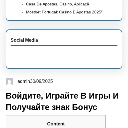
Casa De Apostas, Casino, Aplicaçã
Mostbet Portugal: Casino E Apostas 2025″
Social Media
Facebook
Twitter
Instagram
LinkedIn
Pinterest
Vimeo
Tumblr
admin
30/09/2025
Войдите, Играйте В Игры И
Получайте знак Бонус
Content