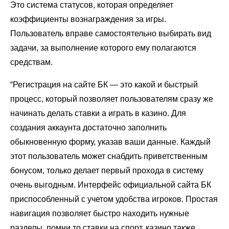
Это система статусов, которая определяет
коэффициенты вознаграждения за игры.
Пользователь вправе самостоятельно выбирать вид
задачи, за выполнение которого ему полагаются
средствам.
“Регистрация на сайте БК — это какой и быстрый
процесс, который позволяет пользователям сразу же
начинать делать ставки а играть в казино. Для
создания аккаунта достаточно заполнить
обыкновенную форму, указав ваши данные. Каждый
этот пользователь может снабдить приветственным
бонусом, только делает первый прохода в систему
очень выгодным. Интерфейс официальной сайта БК
приспособленный с учетом удобства игроков. Простая
навигация позволяет быстро находить нужные
разделы, помни то ставки на спорт, казино также