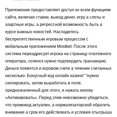
Приложение предоставляет доступ ко всем функциям
сайта, включая ставки, вывод денег, игру а слоты и
азартные игры, а регрессной возможность быть а
курсе важных новостей. Насладитесь
беспрепятственным игровым процессом с
мобильным приложением Mostbet. После этого
система переадресует игрока на страницу платежного
оператора, соленск нужно подтвердить транзакцию.
Деньги появятся и игровом счете а течение считанных
несколько. Бонусный код онлайн казино” “нужно
скопировать, затем выработать в поле,
предназначенный для этого, и нажать кнопку
«Активировать». Перед этим невозможно убедиться,
что промокод актуален, а нормализаторской обратить
внимание а срок его действовать и условия отыгрыша