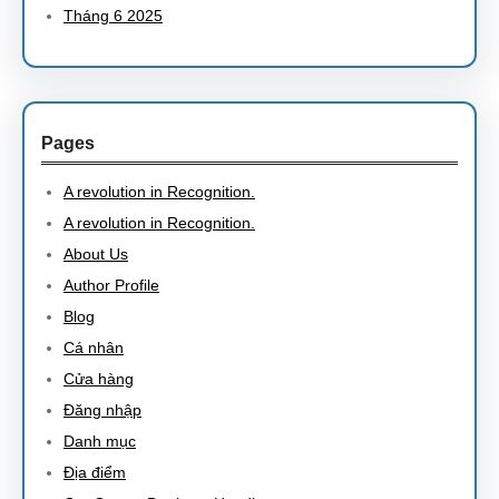
Tháng 6 2025
Pages
A revolution in Recognition.
A revolution in Recognition.
About Us
Author Profile
Blog
Cá nhân
Cửa hàng
Đăng nhập
Danh mục
Địa điểm