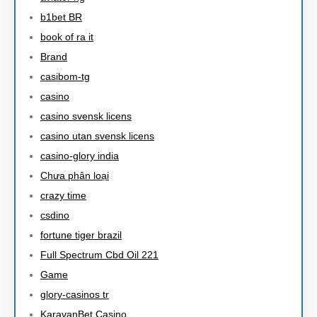
b1bet BR
book of ra it
Brand
casibom-tg
casino
casino svensk licens
casino utan svensk licens
casino-glory india
Chưa phân loại
crazy time
csdino
fortune tiger brazil
Full Spectrum Cbd Oil 221
Game
glory-casinos tr
KaravanBet Casino