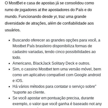
O MostBet e casa de apostas já se consolidou como
rumo de jogadores at the apostadores do País e do
mundo. Funcionando desde yr, traz uma grande
diversidade de atrações, além de confiabilidade aos
usuários.
Buscando oferecer as grandes opções para você, a
Mostbet País brasileiro disponibiliza formas de
cadastro variadas, tendo cinco possibilidades ao
todo.
Americano, BlackJack Solitary Deck e outros.
Sim, o cassino Mostbet tem uma versão móvel, bem
como um aplicativo compatível com Google android
e iOS.
Há vários métodos para contatar o serviço sobre”
“suporte ao cliente.
Se você apostar em pontuação precisa, durante
exemplo, o valor que você ganha é baseado not any