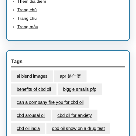
Thêm địa điểm
Trang chủ
Trang chủ
Trang mẫu
Tags
ai blend images
apr 是什麼
benefits of cbd oil
biggie smalls pfp
can a company fire you for cbd oil
cbd arousal oil
cbd oil for anxiety
cbd oil india
cbd oil show on a drug test