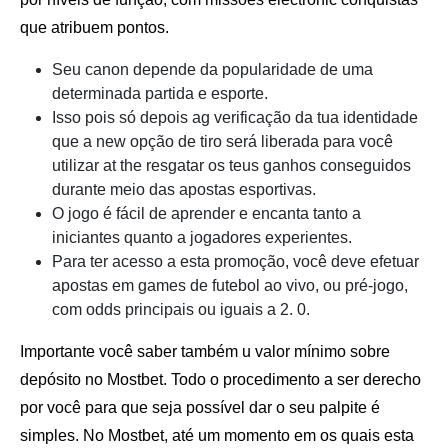
que atribuem pontos.
Seu canon depende da popularidade de uma
determinada partida e esporte.
Isso pois só depois ag verificação da tua identidade
que a new opção de tiro será liberada para você
utilizar at the resgatar os teus ganhos conseguidos
durante meio das apostas esportivas.
O jogo é fácil de aprender e encanta tanto a
iniciantes quanto a jogadores experientes.
Para ter acesso a esta promoção, você deve efetuar
apostas em games de futebol ao vivo, ou pré-jogo,
com odds principais ou iguais a 2. 0.
Importante você saber também u valor mínimo sobre
depósito no Mostbet. Todo o procedimento a ser derecho
por você para que seja possível dar o seu palpite é
simples. No Mostbet, até um momento em os quais esta