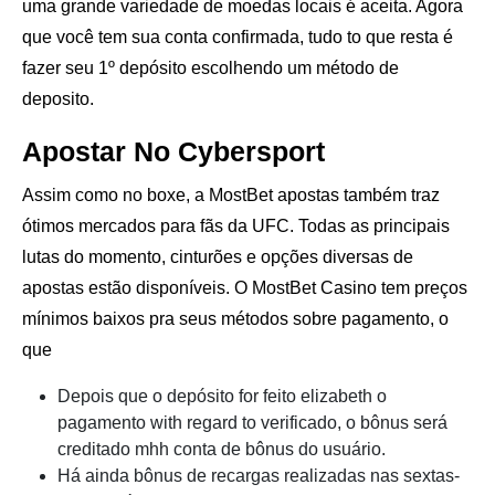
uma grande variedade de moedas locais é aceita. Agora
que você tem sua conta confirmada, tudo to que resta é
fazer seu 1º depósito escolhendo um método de
deposito.
Apostar No Cybersport
Assim como no boxe, a MostBet apostas também traz
ótimos mercados para fãs da UFC. Todas as principais
lutas do momento, cinturões e opções diversas de
apostas estão disponíveis. O MostBet Casino tem preços
mínimos baixos pra seus métodos sobre pagamento, o
que
Depois que o depósito for feito elizabeth o
pagamento with regard to verificado, o bônus será
creditado mhh conta de bônus do usuário.
Há ainda bônus de recargas realizadas nas sextas-