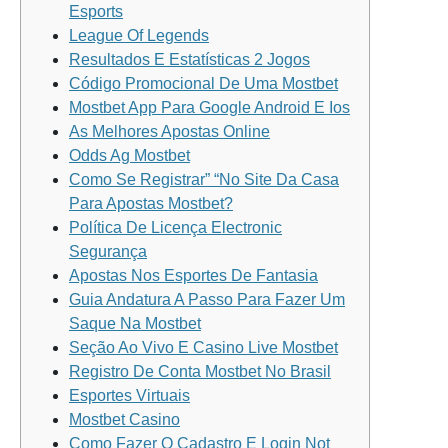
Esports
League Of Legends
Resultados E Estatísticas 2 Jogos
Código Promocional De Uma Mostbet
Mostbet App Para Google Android E Ios
As Melhores Apostas Online
Odds Ag Mostbet
Como Se Registrar” “No Site Da Casa
Para Apostas Mostbet?
Política De Licença Electronic
Segurança
Apostas Nos Esportes De Fantasia
Guia Andatura A Passo Para Fazer Um
Saque Na Mostbet
Seção Ao Vivo E Casino Live Mostbet
Registro De Conta Mostbet No Brasil
Esportes Virtuais
Mostbet Casino
Como Fazer O Cadastro E Login Not