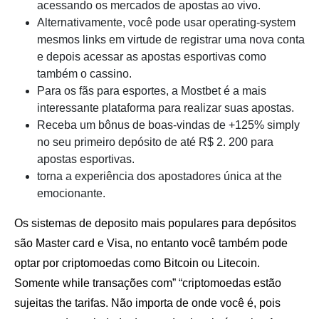
acessando os mercados de apostas ao vivo.
Alternativamente, você pode usar operating-system
mesmos links em virtude de registrar uma nova conta
e depois acessar as apostas esportivas como
também o cassino.
Para os fãs para esportes, a Mostbet é a mais
interessante plataforma para realizar suas apostas.
Receba um bônus de boas-vindas de +125% simply
no seu primeiro depósito de até R$ 2. 200 para
apostas esportivas.
torna a experiência dos apostadores única at the
emocionante.
Os sistemas de deposito mais populares para depósitos
são Master card e Visa, no entanto você também pode
optar por criptomoedas como Bitcoin ou Litecoin.
Somente while transações com” “criptomoedas estão
sujeitas the tarifas. Não importa de onde você é, pois