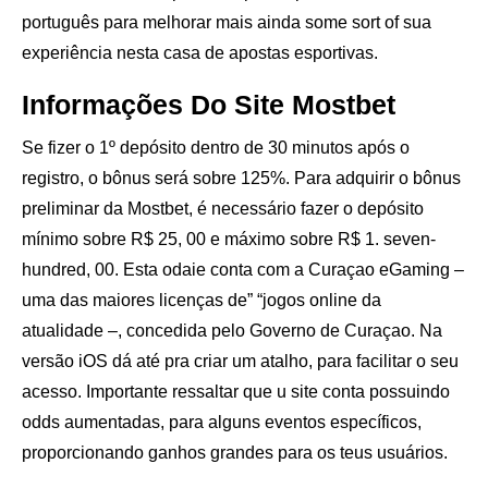
português para melhorar mais ainda some sort of sua
experiência nesta casa de apostas esportivas.
Informações Do Site Mostbet
Se fizer o 1º depósito dentro de 30 minutos após o
registro, o bônus será sobre 125%. Para adquirir o bônus
preliminar da Mostbet, é necessário fazer o depósito
mínimo sobre R$ 25, 00 e máximo sobre R$ 1. seven-
hundred, 00. Esta odaie conta com a Curaçao eGaming –
uma das maiores licenças de” “jogos online da
atualidade –, concedida pelo Governo de Curaçao. Na
versão iOS dá até pra criar um atalho, para facilitar o seu
acesso. Importante ressaltar que u site conta possuindo
odds aumentadas, para alguns eventos específicos,
proporcionando ganhos grandes para os teus usuários.