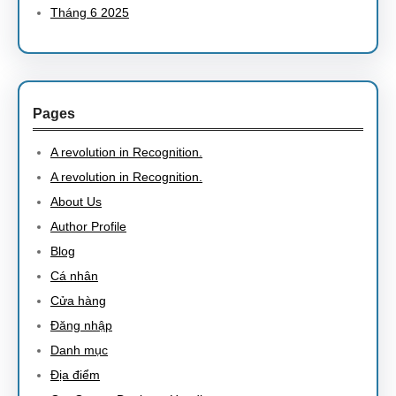
Tháng 6 2025
Pages
A revolution in Recognition.
A revolution in Recognition.
About Us
Author Profile
Blog
Cá nhân
Cửa hàng
Đăng nhập
Danh mục
Địa điểm