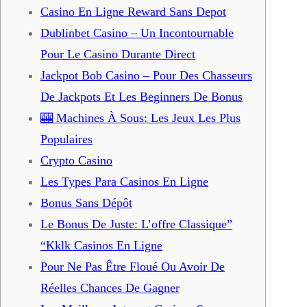
Casino En Ligne Reward Sans Depot
Dublinbet Casino – Un Incontournable
Pour Le Casino Durante Direct
Jackpot Bob Casino – Pour Des Chasseurs
De Jackpots Et Les Beginners De Bonus
🎰 Machines À Sous: Les Jeux Les Plus
Populaires
Crypto Casino
Les Types Para Casinos En Ligne
Bonus Sans Dépôt
Le Bonus De Juste: L’offre Classique”
“Kklk Casinos En Ligne
Pour Ne Pas Être Floué Ou Avoir De
Réelles Chances De Gagner