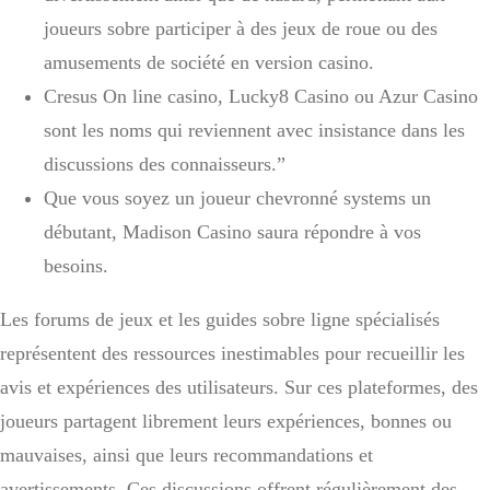
joueurs sobre participer à des jeux de roue ou des
amusements de société en version casino.
Cresus On line casino, Lucky8 Casino ou Azur Casino
sont les noms qui reviennent avec insistance dans les
discussions des connaisseurs.”
Que vous soyez un joueur chevronné systems un
débutant, Madison Casino saura répondre à vos
besoins.
Les forums de jeux et les guides sobre ligne spécialisés
représentent des ressources inestimables pour recueillir les
avis et expériences des utilisateurs. Sur ces plateformes, des
joueurs partagent librement leurs expériences, bonnes ou
mauvaises, ainsi que leurs recommandations et
avertissements. Ces discussions offrent régulièrement des