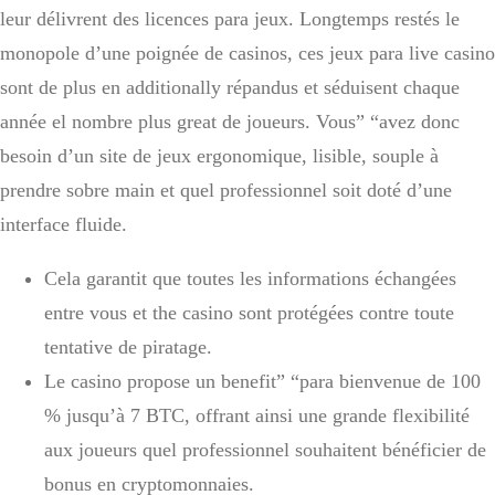
leur délivrent des licences para jeux. Longtemps restés le
monopole d’une poignée de casinos, ces jeux para live casino
sont de plus en additionally répandus et séduisent chaque
année el nombre plus great de joueurs. Vous” “avez donc
besoin d’un site de jeux ergonomique, lisible, souple à
prendre sobre main et quel professionnel soit doté d’une
interface fluide.
Cela garantit que toutes les informations échangées
entre vous et the casino sont protégées contre toute
tentative de piratage.
Le casino propose un benefit” “para bienvenue de 100
% jusqu’à 7 BTC, offrant ainsi une grande flexibilité
aux joueurs quel professionnel souhaitent bénéficier de
bonus en cryptomonnaies.