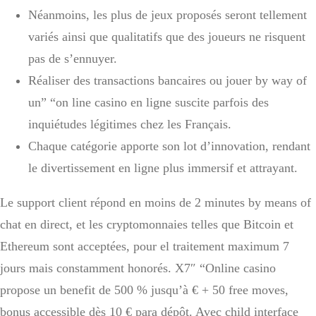
Néanmoins, les plus de jeux proposés seront tellement
variés ainsi que qualitatifs que des joueurs ne risquent
pas de s’ennuyer.
Réaliser des transactions bancaires ou jouer by way of
un” “on line casino en ligne suscite parfois des
inquiétudes légitimes chez les Français.
Chaque catégorie apporte son lot d’innovation, rendant
le divertissement en ligne plus immersif et attrayant.
Le support client répond en moins de 2 minutes by means of
chat en direct, et les cryptomonnaies telles que Bitcoin et
Ethereum sont acceptées, pour el traitement maximum 7
jours mais constamment honorés. X7″ “Online casino
propose un benefit de 500 % jusqu’à € + 50 free moves,
bonus accessible dès 10 € para dépôt. Avec child interface