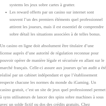
systems les jeux sobre cartes à gratter.
Les reward offerts par un casino sur internet sont
souvent l’un des premiers éléments quel professionnel
attirent les joueurs, mais il est essentiel de comprendre
sobre détail les situations associées à de telles bonus.
Un casino en ligne doit absolument être titulaire d’une
license auprès d’une autorité de régulation reconnue pour
pouvoir opérer de manière légale et sécurisée en allant sur le
marché français. Celle-ci assure aux joueurs qu’un audit a été
réalisé par un cabinet indépendant et que l’établissement
respecte chacune les normes du monde du iGaming. Un
casino gratuit, c’est un site de jeux quel professionnel permet
à syns utilisateurs de lancer des spins sobre machines à sous
avec un solde fictif ou dos des crédits gratuits. Chez