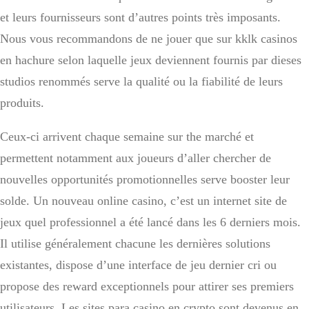
et leurs fournisseurs sont d’autres points très imposants.
Nous vous recommandons de ne jouer que sur kklk casinos
en hachure selon laquelle jeux deviennent fournis par dieses
studios renommés serve la qualité ou la fiabilité de leurs
produits.
Ceux-ci arrivent chaque semaine sur the marché et
permettent notamment aux joueurs d’aller chercher de
nouvelles opportunités promotionnelles serve booster leur
solde. Un nouveau online casino, c’est un internet site de
jeux quel professionnel a été lancé dans les 6 derniers mois.
Il utilise généralement chacune les dernières solutions
existantes, dispose d’une interface de jeu dernier cri ou
propose des reward exceptionnels pour attirer ses premiers
utilisateurs. Les sites para casino en crypto sont devenus en