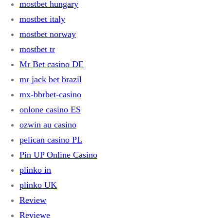
mostbet hungary
mostbet italy
mostbet norway
mostbet tr
Mr Bet casino DE
mr jack bet brazil
mx-bbrbet-casino
onlone casino ES
ozwin au casino
pelican casino PL
Pin UP Online Casino
plinko in
plinko UK
Review
Reviewe