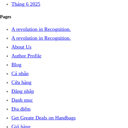
Tháng 6 2025
Pages
A revolution in Recognition.
A revolution in Recognition.
About Us
Author Profile
Blog
Cá nhân
Cửa hàng
Đăng nhập
Danh mục
Địa điểm
Get Greate Deals on Handbags
Giỏ hàng