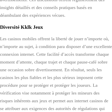
insights détaillés et des conseils pratiques basés en
déambulant des expériences vécues.
Diversité Kklk Jeux
Les casinos mobiles offrent la liberté de jouer n’importe où,
n’importe au sujet, à condition para disposer d’une excellente
connexion internet. Cette facilité d’accès transforme chaque
moment d’attente, chaque trajet et chaque pause-café sobre
une occasion sobre divertissement. En résultat, seuls les
casinos les plus fiables et les plus sérieux imposent cette
procédure pour se protéger et protéger les joueurs. La
vérification vise notamment à protéger les mineurs des
risques inhérents aux jeux et permet aux internet casinos de
se attribuer aux exigences des autorités de régulations qui