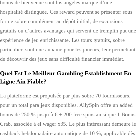
bonus de bienvenue sont los angeles marque d’une
hospitalité distinguée. Ces reward peuvent se présenter sous
forme sobre complément au dépôt initial, de excursions
gratuits ou d’autres avantages qui servent de tremplin put une
expérience de jeu enrichissante. Les tours gratuits, sobre
particulier, sont une aubaine pour les joueurs, leur permettant
de découvrir des jeux sans difficulté financier immédiat.
Quel Est Le Meilleur Gambling Establishment En
Ligne Ain Fiable?
La plateforme est propulsée par plus sobre 70 fournisseurs,
pour un total para jeux disponibles. AllySpin offre un added
bonus de 250 % jusqu’à € + 200 free spins ainsi que 1 Bonus
Crab, associée à el wager x35. Le plus intéressant demeure le
cashback hebdomadaire automatique de 10 %, applicable dès