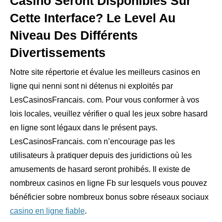
Casino Seront Disponibles Sur
Cette Interface? Le Level Au
Niveau Des Différents
Divertissements
Notre site répertorie et évalue les meilleurs casinos en
ligne qui nenni sont ni détenus ni exploités par
LesCasinosFrancais. com. Pour vous conformer à vos
lois locales, veuillez vérifier o qual les jeux sobre hasard
en ligne sont légaux dans le présent pays.
LesCasinosFrancais. com n’encourage pas les
utilisateurs à pratiquer depuis des juridictions où les
amusements de hasard seront prohibés. Il existe de
nombreux casinos en ligne Fb sur lesquels vous pouvez
bénéficier sobre nombreux bonus sobre réseaux sociaux
casino en ligne fiable
.