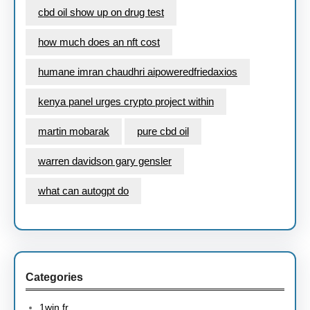
cbd oil show up on drug test
how much does an nft cost
humane imran chaudhri aipoweredfriedaxios
kenya panel urges crypto project within
martin mobarak
pure cbd oil
warren davidson gary gensler
what can autogpt do
Categories
1win fr