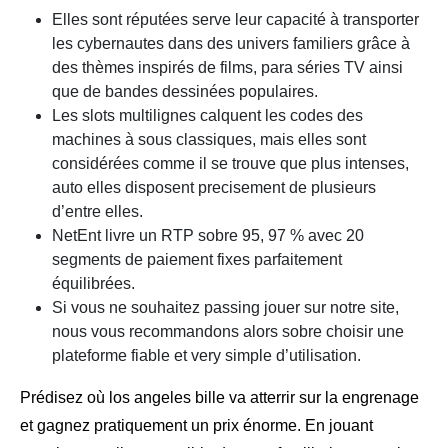
Elles sont réputées serve leur capacité à transporter
les cybernautes dans des univers familiers grâce à
des thèmes inspirés de films, para séries TV ainsi
que de bandes dessinées populaires.
Les slots multilignes calquent les codes des
machines à sous classiques, mais elles sont
considérées comme il se trouve que plus intenses,
auto elles disposent precisement de plusieurs
d’entre elles.
NetEnt livre un RTP sobre 95, 97 % avec 20
segments de paiement fixes parfaitement
équilibrées.
Si vous ne souhaitez passing jouer sur notre site,
nous vous recommandons alors sobre choisir une
plateforme fiable et very simple d’utilisation.
Prédisez où los angeles bille va atterrir sur la engrenage
et gagnez pratiquement un prix énorme. En jouant