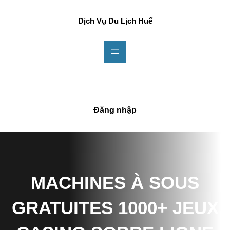
Chuyển
đến
Dịch Vụ Du Lịch Huế
phần
nội
dung
Đăng nhập
MACHINES À SOUS
GRATUITES 1000+ JEUX