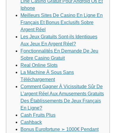
Line Casino Gratuit Pour Android Os Et
Iphone
Meilleurs Sites De Casino En Ligne En
Français Et Bonus Exclusifs Sobre
Argent Réel
Les Jeux Gratuits Sont-ils Identiques
Aux Jeux En Argent Réel?
Fonctionnalités En Demande De Jeu
Sobre Casino Gratuit
Real Online Slots
La Machine À Sous Sans
Téléchargement
Comment Gagner À Vicissitude Sûr De
L’argent Réel Aux Amusements Gratuits
Des Établissements De Jeux Français
En Ligne?
Cash Fruits Plus
Cashback
Bonus Eurofortune ➢ 1000€ Pendant