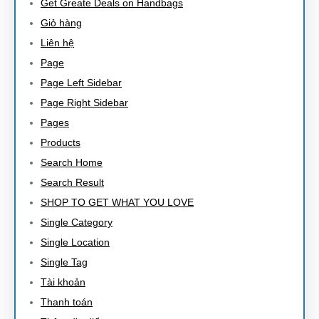
Get Greate Deals on Handbags
Giỏ hàng
Liên hệ
Page
Page Left Sidebar
Page Right Sidebar
Pages
Products
Search Home
Search Result
SHOP TO GET WHAT YOU LOVE
Single Category
Single Location
Single Tag
Tài khoản
Thanh toán