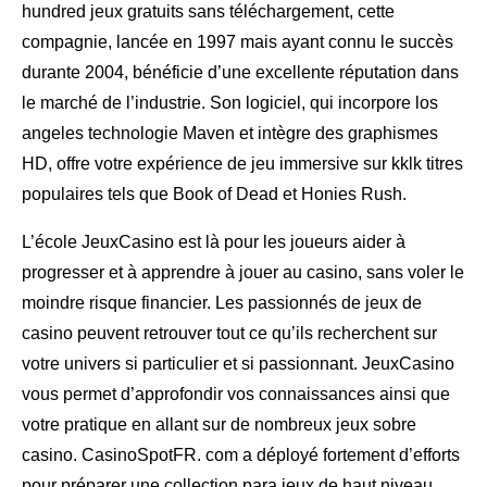
hundred jeux gratuits sans téléchargement, cette
compagnie, lancée en 1997 mais ayant connu le succès
durante 2004, bénéficie d’une excellente réputation dans
le marché de l’industrie. Son logiciel, qui incorpore los
angeles technologie Maven et intègre des graphismes
HD, offre votre expérience de jeu immersive sur kklk titres
populaires tels que Book of Dead et Honies Rush.
L’école JeuxCasino est là pour les joueurs aider à
progresser et à apprendre à jouer au casino, sans voler le
moindre risque financier. Les passionnés de jeux de
casino peuvent retrouver tout ce qu’ils recherchent sur
votre univers si particulier et si passionnant. JeuxCasino
vous permet d’approfondir vos connaissances ainsi que
votre pratique en allant sur de nombreux jeux sobre
casino. CasinoSpotFR. com a déployé fortement d’efforts
pour préparer une collection para jeux de haut niveau