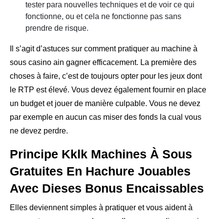
tester para nouvelles techniques et de voir ce qui
fonctionne, ou et cela ne fonctionne pas sans
prendre de risque.
Il s’agit d’astuces sur comment pratiquer au machine à
sous casino ain gagner efficacement. La première des
choses à faire, c’est de toujours opter pour les jeux dont
le RTP est élevé. Vous devez également fournir en place
un budget et jouer de manière culpable. Vous ne devez
par exemple en aucun cas miser des fonds la cual vous
ne devez perdre.
Principe Kklk Machines À Sous
Gratuites En Hachure Jouables
Avec Dieses Bonus Encaissables
Elles deviennent simples à pratiquer et vous aident à