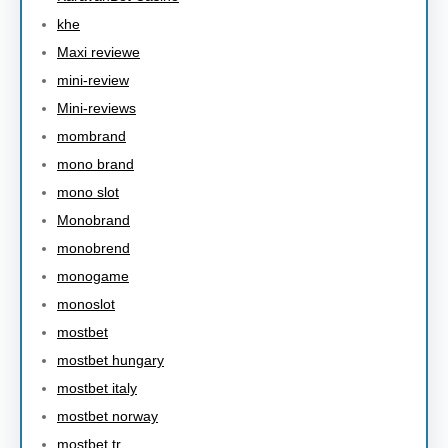
khe
Maxi reviewe
mini-review
Mini-reviews
mombrand
mono brand
mono slot
Monobrand
monobrend
monogame
monoslot
mostbet
mostbet hungary
mostbet italy
mostbet norway
mostbet tr