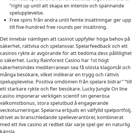
“right up until att skapa en intensiv och spännande
spelupplevelse.
Free spins från andra until femte insättningar ger upp
till five-hundred free rounds per insättning.
Det innebär nämligen att casinot uppfyller höga behov på
säkerhet, rättvisa och spelansvar. Spelarfeedback och ett
casinos rykte är avgörande för att bedöma dess pålitlighet
o säkerhet. Lucky Rainforest Casino har 1st högt
säkerhetsindex mediterranean sea få olösta klagomål och
många besökare, vilket indikerar en trygg och rättvis
spelupplevelse. Positiva omdömen från spelare bidrar” “till
ett starkare rykte och fler besökare. Lucky Jungle On line
casino imponerar verkligen scientif sin generösa
välkomstbonus, stora spelutbud å engagerande
veckoturneringar. Spelarna erbjuds en välfylld spelportfölj,
drivet av branschledande spelleverantörer, kombinerat
med ett live casino at redbet där varje spel ger en naturlig
känsla.