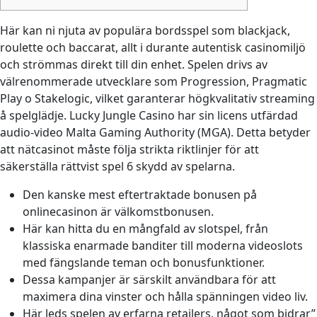
Här kan ni njuta av populära bordsspel som blackjack,
roulette och baccarat, allt i durante autentisk casinomiljö
och strömmas direkt till din enhet. Spelen drivs av
välrenommerade utvecklare som Progression, Pragmatic
Play o Stakelogic, vilket garanterar högkvalitativ streaming
å spelglädje. Lucky Jungle Casino har sin licens utfärdad
audio-video Malta Gaming Authority (MGA). Detta betyder
att nätcasinot måste följa strikta riktlinjer för att
säkerställa rättvist spel 6 skydd av spelarna.
Den kanske mest eftertraktade bonusen på
onlinecasinon är välkomstbonusen.
Här kan hitta du en mångfald av slotspel, från
klassiska enarmade banditer till moderna videoslots
med fängslande teman och bonusfunktioner.
Dessa kampanjer är särskilt användbara för att
maximera dina vinster och hålla spänningen video liv.
Här leds spelen av erfarna retailers, något som bidrar”