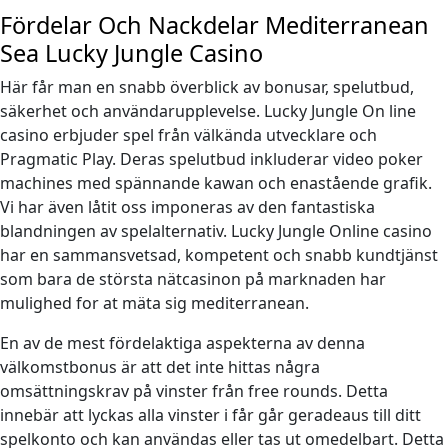
Fördelar Och Nackdelar Mediterranean
Sea Lucky Jungle Casino
Här får man en snabb överblick av bonusar, spelutbud,
säkerhet och användarupplevelse. Lucky Jungle On line
casino erbjuder spel från välkända utvecklare och
Pragmatic Play. Deras spelutbud inkluderar video poker
machines med spännande kawan och enastående grafik.
Vi har även låtit oss imponeras av den fantastiska
blandningen av spelalternativ. Lucky Jungle Online casino
har en sammansvetsad, kompetent och snabb kundtjänst
som bara de största nätcasinon på marknaden har
mulighed for at mäta sig mediterranean.
En av de mest fördelaktiga aspekterna av denna
välkomstbonus är att det inte hittas några
omsättningskrav på vinster från free rounds. Detta
innebär att lyckas alla vinster i får går geradeaus till ditt
spelkonto och kan användas eller tas ut omedelbart. Detta