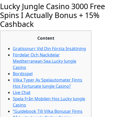
Lucky Jungle Casino 3000 Free
Spins I Actually Bonus + 15%
Cashback
Content
Gratissnurr Vid Din Första Insättning
Fördelar Och Nackdelar
Mediterranean Sea Lucky Jungle
Casino
Bordsspel
Vilka Typer Av Spelautomater Finns
Hos Fortunate Jungle Casino?
Live Chat
Spela Från Mobilen Hos Lucky Jungle
Casino
“Guidebook Till Vilka Bonusar Finns