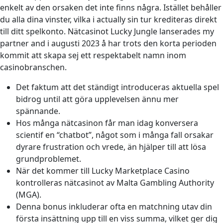
enkelt av den orsaken det inte finns några. Istället behåller
du alla dina vinster, vilka i actually sin tur krediteras direkt
till ditt spelkonto. Nätcasinot Lucky Jungle lanserades my
partner and i augusti 2023 å har trots den korta perioden
kommit att skapa sej ett respektabelt namn inom
casinobranschen.
Det faktum att det ständigt introduceras aktuella spel
bidrog until att göra upplevelsen ännu mer
spännande.
Hos många nätcasinon får man idag konversera
scientif en “chatbot”, något som i många fall orsakar
dyrare frustration och vrede, än hjälper till att lösa
grundproblemet.
När det kommer till Lucky Marketplace Casino
kontrolleras nätcasinot av Malta Gambling Authority
(MGA).
Denna bonus inkluderar ofta en matchning utav din
första insättning upp till en viss summa, vilket ger dig