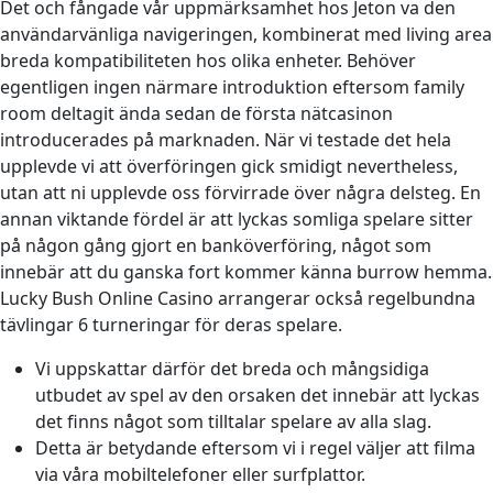
Det och fångade vår uppmärksamhet hos Jeton va den
användarvänliga navigeringen, kombinerat med living area
breda kompatibiliteten hos olika enheter. Behöver
egentligen ingen närmare introduktion eftersom family
room deltagit ända sedan de första nätcasinon
introducerades på marknaden. När vi testade det hela
upplevde vi att överföringen gick smidigt nevertheless,
utan att ni upplevde oss förvirrade över några delsteg. En
annan viktande fördel är att lyckas somliga spelare sitter
på någon gång gjort en banköverföring, något som
innebär att du ganska fort kommer känna burrow hemma.
Lucky Bush Online Casino arrangerar också regelbundna
tävlingar 6 turneringar för deras spelare.
Vi uppskattar därför det breda och mångsidiga
utbudet av spel av den orsaken det innebär att lyckas
det finns något som tilltalar spelare av alla slag.
Detta är betydande eftersom vi i regel väljer att filma
via våra mobiltelefoner eller surfplattor.