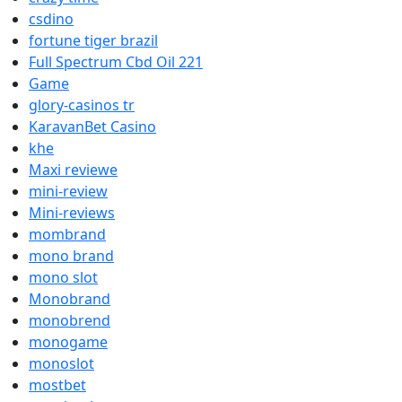
csdino
fortune tiger brazil
Full Spectrum Cbd Oil 221
Game
glory-casinos tr
KaravanBet Casino
khe
Maxi reviewe
mini-review
Mini-reviews
mombrand
mono brand
mono slot
Monobrand
monobrend
monogame
monoslot
mostbet