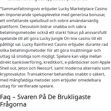
“Sammanfattningsvis erbjuder Lucky Marketplace Casino
en imponerande spelupplevelse med generösa bonusar,
ett omfattande spelutbud och sobre användarvänlig
plattform. Dessutom bidrar snabba och säkra
betalningsmetoder också ett starkt fokus på ansvarsfullt
spelande till att göra Lucky Jungle On line casino till ett
pålitligt val. Lucky Rainforest Casino erbjuder durante rad
olika betalningsmetoder för att göra insättningar och
uttag så smidiga som möjligt. Spelare kan välja mellan
direkt banköverföring, kreditkort, e-plånböcker som Apple
Shell out, Jeton och Neosurf, samt moderna alternativ som
kryptovalutor. Transaktioner behandlas snabbt o säkert,
med mångfaldiga metoder som erbjuder omedelbara
uttag för verifierade spelare.
Faq – Svaren På De Brukligaste
Frågorna