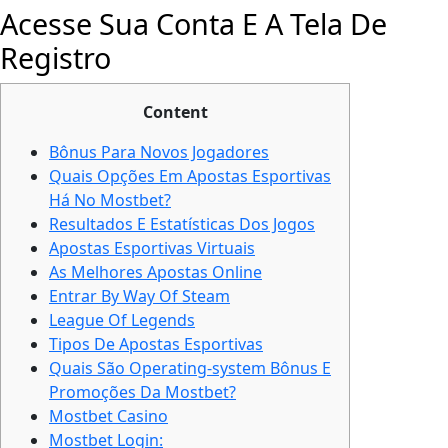
Acesse Sua Conta E A Tela De
Registro
Content
Bônus Para Novos Jogadores
Quais Opções Em Apostas Esportivas
Há No Mostbet?
Resultados E Estatísticas Dos Jogos
Apostas Esportivas Virtuais
As Melhores Apostas Online
Entrar By Way Of Steam
League Of Legends
Tipos De Apostas Esportivas
Quais São Operating-system Bônus E
Promoções Da Mostbet?
Mostbet Casino
Mostbet Login: