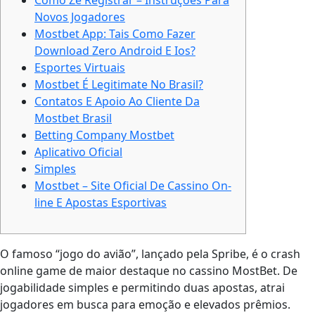
Como Ze Registrar – Instruções Para
Novos Jogadores
Mostbet App: Tais Como Fazer
Download Zero Android E Ios?
Esportes Virtuais
Mostbet É Legitimate No Brasil?
Contatos E Apoio Ao Cliente Da
Mostbet Brasil
Betting Company Mostbet
Aplicativo Oficial
Simples
Mostbet – Site Oficial De Cassino On-
line E Apostas Esportivas
O famoso “jogo do avião”, lançado pela Spribe, é o crash
online game de maior destaque no cassino MostBet. De
jogabilidade simples e permitindo duas apostas, atrai
jogadores em busca para emoção e elevados prêmios.