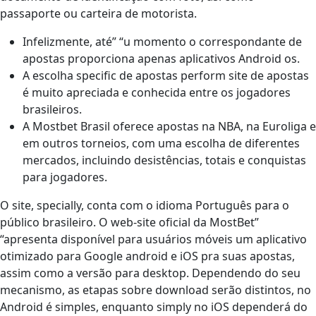
passaporte ou carteira de motorista.
Infelizmente, até” “u momento o correspondante de
apostas proporciona apenas aplicativos Android os.
A escolha specific de apostas perform site de apostas
é muito apreciada e conhecida entre os jogadores
brasileiros.
A Mostbet Brasil oferece apostas na NBA, na Euroliga e
em outros torneios, com uma escolha de diferentes
mercados, incluindo desistências, totais e conquistas
para jogadores.
O site, specially, conta com o idioma Português para o
público brasileiro. O web-site oficial da MostBet”
“apresenta disponível para usuários móveis um aplicativo
otimizado para Google android e iOS pra suas apostas,
assim como a versão para desktop. Dependendo do seu
mecanismo, as etapas sobre download serão distintos, no
Android é simples, enquanto simply no iOS dependerá do