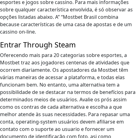
esportes e jogos sobre cassino. Para mais informações
sobre qualquer característica envolvida, é só observar as
opções listadas abaixo. A” “Mostbet Brasil combina
because características de uma casa de apostas e de um
cassino on-line.
Entrar Through Steam
Oferecendo mais para 20 categorias sobre esportes, a
Mostbet traz aos jogadores centenas de atividades que
ocorrem diariamente. Os apostadores da Mostbet têm
várias maneiras de acessar a plataforma, e todas elas
funcionam bem. No entanto, uma alternativa tem a
possibilidade de se destacar na termos de benefícios para
determinados meios de usuários. Avalie os prós assim
como os contras de cada alternativa e escolha a que
melhor atende às suas necessidades. Para repasar uma
conta, operating-system usuários devem afiliarse em
contato com o suporte ao usuario e fornecer um
documento de identificação com foto, asi como