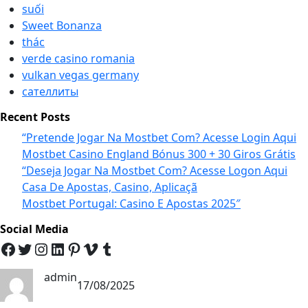
suối
Sweet Bonanza
thác
verde casino romania
vulkan vegas germany
сателлиты
Recent Posts
“Pretende Jogar Na Mostbet Com? Acesse Login Aqui
Mostbet Casino England Bónus 300 + 30 Giros Grátis
“Deseja Jogar Na Mostbet Com? Acesse Logon Aqui
Casa De Apostas, Casino, Aplicaçã
Mostbet Portugal: Casino E Apostas 2025″
Social Media
Facebook
Twitter
Instagram
LinkedIn
Pinterest
Vimeo
Tumblr
admin
17/08/2025