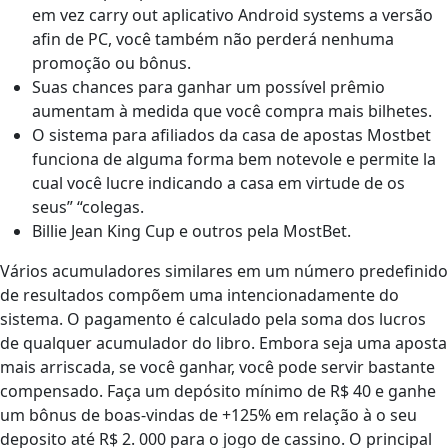
em vez carry out aplicativo Android systems a versão
afin de PC, você também não perderá nenhuma
promoção ou bônus.
Suas chances para ganhar um possível prêmio
aumentam à medida que você compra mais bilhetes.
O sistema para afiliados da casa de apostas Mostbet
funciona de alguma forma bem notevole e permite la
cual você lucre indicando a casa em virtude de os
seus” “colegas.
Billie Jean King Cup e outros pela MostBet.
Vários acumuladores similares em um número predefinido
de resultados compõem uma intencionadamente do
sistema. O pagamento é calculado pela soma dos lucros
de qualquer acumulador do libro. Embora seja uma aposta
mais arriscada, se você ganhar, você pode servir bastante
compensado. Faça um depósito mínimo de R$ 40 e ganhe
um bônus de boas-vindas de +125% em relação à o seu
deposito até R$ 2. 000 para o jogo de cassino. O principal