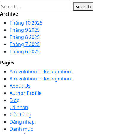
S
Search
e
Archive
a
Tháng 10 2025
r
Tháng 9 2025
c
Tháng 8 2025
h
Tháng 7 2025
Tháng 6 2025
Pages
A revolution in Recognition.
A revolution in Recognition.
About Us
Author Profile
Blog
Cá nhân
Cửa hàng
Đăng nhập
Danh mục