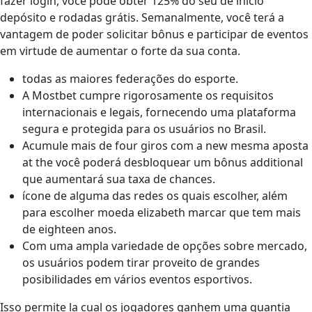
fazer login, você pode obter 125% do seu de início
depósito e rodadas grátis. Semanalmente, você terá a
vantagem de poder solicitar bônus e participar de eventos
em virtude de aumentar o forte da sua conta.
todas as maiores federações do esporte.
A Mostbet cumpre rigorosamente os requisitos
internacionais e legais, fornecendo uma plataforma
segura e protegida para os usuários no Brasil.
Acumule mais de four giros com a new mesma aposta
at the você poderá desbloquear um bônus additional
que aumentará sua taxa de chances.
ícone de alguma das redes os quais escolher, além
para escolher moeda elizabeth marcar que tem mais
de eighteen anos.
Com uma ampla variedade de opções sobre mercado,
os usuários podem tirar proveito de grandes
posibilidades em vários eventos esportivos.
Isso permite la cual os jogadores ganhem uma quantia