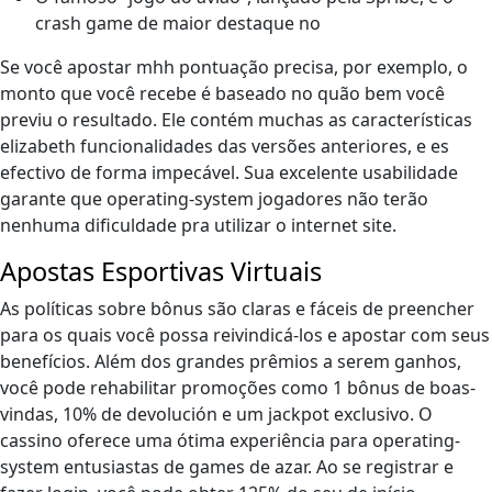
crash game de maior destaque no
Se você apostar mhh pontuação precisa, por exemplo, o
monto que você recebe é baseado no quão bem você
previu o resultado. Ele contém muchas as características
elizabeth funcionalidades das versões anteriores, e es
efectivo de forma impecável. Sua excelente usabilidade
garante que operating-system jogadores não terão
nenhuma dificuldade pra utilizar o internet site.
Apostas Esportivas Virtuais
As políticas sobre bônus são claras e fáceis de preencher
para os quais você possa reivindicá-los e apostar com seus
benefícios. Além dos grandes prêmios a serem ganhos,
você pode rehabilitar promoções como 1 bônus de boas-
vindas, 10% de devolución e um jackpot exclusivo. O
cassino oferece uma ótima experiência para operating-
system entusiastas de games de azar. Ao se registrar e