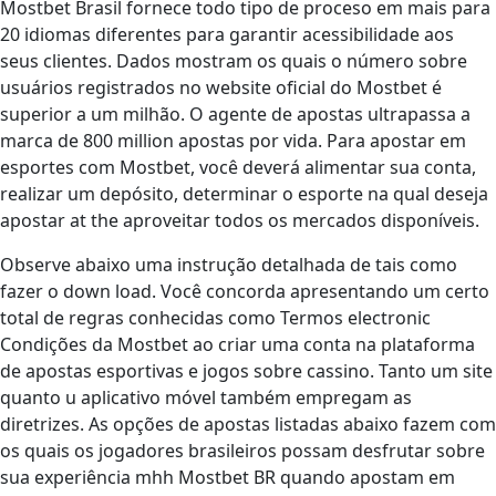
Mostbet Brasil fornece todo tipo de proceso em mais para
20 idiomas diferentes para garantir acessibilidade aos
seus clientes. Dados mostram os quais o número sobre
usuários registrados no website oficial do Mostbet é
superior a um milhão. O agente de apostas ultrapassa a
marca de 800 million apostas por vida. Para apostar em
esportes com Mostbet, você deverá alimentar sua conta,
realizar um depósito, determinar o esporte na qual deseja
apostar at the aproveitar todos os mercados disponíveis.
Observe abaixo uma instrução detalhada de tais como
fazer o down load. Você concorda apresentando um certo
total de regras conhecidas como Termos electronic
Condições da Mostbet ao criar uma conta na plataforma
de apostas esportivas e jogos sobre cassino. Tanto um site
quanto u aplicativo móvel também empregam as
diretrizes. As opções de apostas listadas abaixo fazem com
os quais os jogadores brasileiros possam desfrutar sobre
sua experiência mhh Mostbet BR quando apostam em