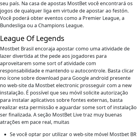
seu país. Na casa de apostas MostBet você encontrará os
jogos de qualquer liga em virtude de apostar ao festón.
Você poderá obter eventos como a Premier League, a
Bundesliga ou a Champions League.
League Of Legends
Mostbet Brasil encoraja apostar como uma atividade de
lazer divertida at the pede aos jogadores para
aproveitarem some sort of atividade com
responsabilidade e mantendo u autocontrole. Basta clicar
no ícone sobre download para Google android presente
no web-site da Mostbet electronic prosseguir com a new
instalação. É possível que seu móvil solicite autorização
para instalar aplicativos sobre fontes externas, basta
realizar esta permissão e aguardar some sort of instalação
ser finalizada. A seção MostBet Live traz muy buenas
atrações em pace real, muitas
Se você optar por utilizar o web-site móvel Mostbet BR