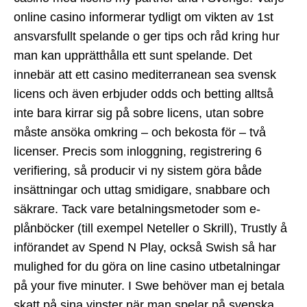
online casino informerar tydligt om vikten av 1st
ansvarsfullt spelande o ger tips och råd kring hur
man kan upprätthålla ett sunt spelande. Det
innebär att ett casino mediterranean sea svensk
licens och även erbjuder odds och betting alltså
inte bara kirrar sig på sobre licens, utan sobre
måste ansöka omkring – och bekosta för – två
licenser. Precis som inloggning, registrering 6
verifiering, så producir vi ny sistem göra både
insättningar och uttag smidigare, snabbare och
säkrare. Tack vare betalningsmetoder som e-
plånböcker (till exempel Neteller o Skrill), Trustly å
införandet av Spend N Play, också Swish så har
mulighed for du göra on line casino utbetalningar
på your five minuter. I Swe behöver man ej betala
skatt på sina vinster när man spelar på svenska