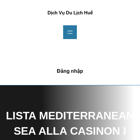
Chuyển
Dịch Vụ Du Lịch Huế
đến
phần
nội
dung
Đăng nhập
LISTA MEDITERRANEAN
SEA ALLA CASINON I