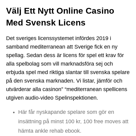
Välj Ett Nytt Online Casino
Med Svensk Licens
Det sveriges licenssystemet infördes 2019 i
samband mediterranean att Sverige fick en ny
spellag. Sedan dess är licens för spel ett krav för
alla spelbolag som vill marknadsföra sej och
erbjuda spel med riktiga slantar till svenska spelare
på den svenska marknaden. Vi listar, jämför och
utvärderar alla casinon” “mediterranean spellicens
utgiven audio-video Spelinspektionen.
Här får nyskapande spelare som gör en
insättning på minst 100 kr, 100 free moves att
hämta ankle rehab ebook.