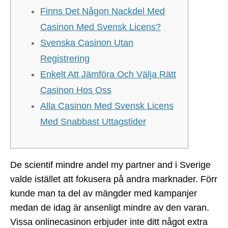
Finns Det Någon Nackdel Med
Casinon Med Svensk Licens?
Svenska Casinon Utan
Registrering
Enkelt Att Jämföra Och Välja Rätt
Casinon Hos Oss
Alla Casinon Med Svensk Licens
Med Snabbast Uttagstider
De scientif mindre andel my partner and i Sverige
valde istället att fokusera på andra marknader. Förr
kunde man ta del av mängder med kampanjer
medan de idag är ansenligt mindre av den varan.
Vissa onlinecasinon erbjuder inte ditt något extra