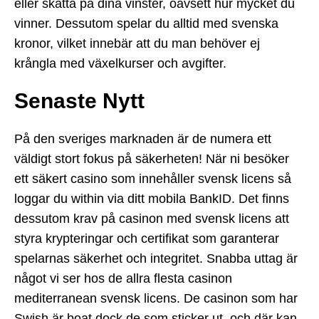
eller skatta på dina vinster, oavsett hur mycket du
vinner. Dessutom spelar du alltid med svenska
kronor, vilket innebär att du man behöver ej
krångla med växelkurser och avgifter.
Senaste Nytt
På den sveriges marknaden är de numera ett
väldigt stort fokus på säkerheten! När ni besöker
ett säkert casino som innehåller svensk licens så
loggar du within via ditt mobila BankID. Det finns
dessutom krav på casinon med svensk licens att
styra krypteringar och certifikat som garanterar
spelarnas säkerhet och integritet. Snabba uttag är
något vi ser hos de allra flesta casinon
mediterranean svensk licens. De casinon som har
Swish är boat dock de som sticker ut, och där kan