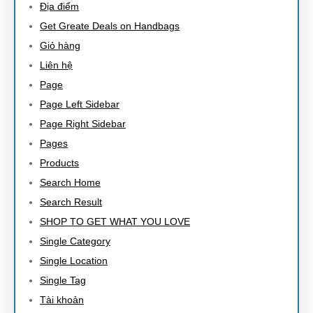
Địa điểm
Get Greate Deals on Handbags
Giỏ hàng
Liên hệ
Page
Page Left Sidebar
Page Right Sidebar
Pages
Products
Search Home
Search Result
SHOP TO GET WHAT YOU LOVE
Single Category
Single Location
Single Tag
Tài khoản