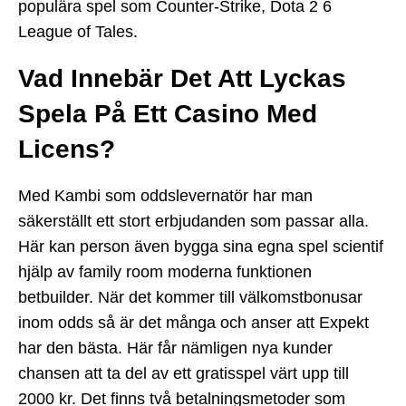
populära spel som Counter-Strike, Dota 2 6
League of Tales.
Vad Innebär Det Att Lyckas
Spela På Ett Casino Med
Licens?
Med Kambi som oddslevernatör har man
säkerställt ett stort erbjudanden som passar alla.
Här kan person även bygga sina egna spel scientif
hjälp av family room moderna funktionen
betbuilder. När det kommer till välkomstbonusar
inom odds så är det många och anser att Expekt
har den bästa. Här får nämligen nya kunder
chansen att ta del av ett gratisspel värt upp till
2000 kr. Det finns två betalningsmetoder som