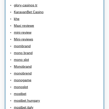
glory-casinos tr
KaravanBet Casino
khe
Maxi reviewe
mini-review
Mini-reviews
mombrand
mono brand
mono slot
Monobrand
monobrend
monogame
monoslot
mostbet
mostbet hungary
mostbet italy