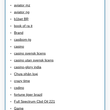
aviator mz
aviator ng
b1bet BR
book of ra it
Brand
casibom-tg
casino
casino svensk licens
casino utan svensk licens
casino-glory india
Chưa phân loại
crazy time
csdino
fortune tiger brazil
Full Spectrum Cbd Oil 221
Game