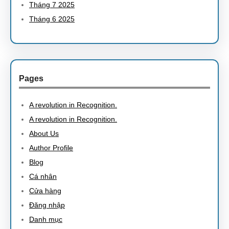
Tháng 7 2025
Tháng 6 2025
Pages
A revolution in Recognition.
A revolution in Recognition.
About Us
Author Profile
Blog
Cá nhân
Cửa hàng
Đăng nhập
Danh mục