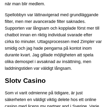
när man blir medlem.
Spellobbyn var lättnavigerad med grundläggande
filter, men mer avancerade filter saknades.
Supporten var långsam och kopplade först mer till
chatbot innan en riktig individual svarade efter
cirka tio minuter. Uttagsprocessen med Zimpler var
smidig och jag hade pengarna på kontot inom
durante kvart. Jag gillade möjligheten att spela
olika demospel i avsaknad av insättning, men
laddningstiden var väldigt långsam.
Slotv Casino
Som vi varit odmienne på tidigare, är just
säkerheten en väldigt viktig delete hos ett online
casino med licens my partner and i Sverige. Varje