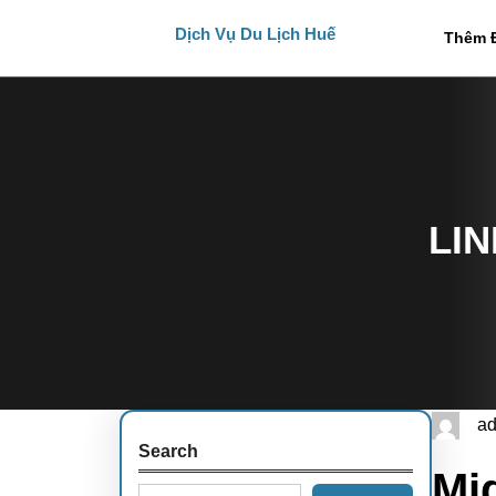
Chuyển
Dịch Vụ Du Lịch Huế
đến
Thêm Đ
phần
nội
dung
LIN
a
Search
Mi
S