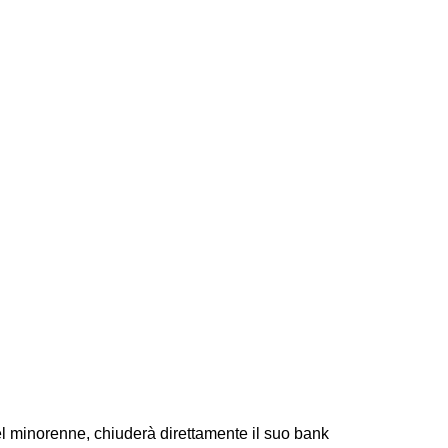
 minorenne, chiuderà direttamente il suo bank