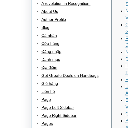
A revolution in Recognition.
S
N
About Us
V
Author Profile
C
Blog
G
Cá nhân
R
Cửa hàng
C
Đăng nhập
N
C
Danh mục
I
Địa điểm
T
Get Greate Deals on Handbags
F
Giỏ hàng
L
Liên hệ
Page
E
V
Page Left Sidebar
C
Page Right Sidebar
B
Pages
A