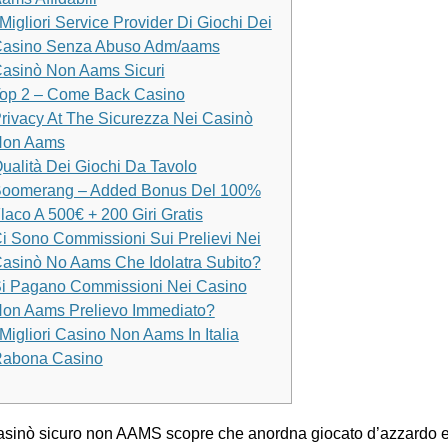
 Migliori Service Provider Di Giochi Dei
asino Senza Abuso Adm/aams
asinò Non Aams Sicuri
op 2 – Come Back Casino
rivacy At The Sicurezza Nei Casinò
on Aams
ualità Dei Giochi Da Tavolo
oomerang – Added Bonus Del 100%
laco A 500€ + 200 Giri Gratis
i Sono Commissioni Sui Prelievi Nei
asinò No Aams Che Idolatra Subito?
i Pagano Commissioni Nei Casino
on Aams Prelievo Immediato?
 Migliori Casino Non Aams In Italia
abona Casino
asinò sicuro non AAMS scopre che anordna giocato d’azzardo el