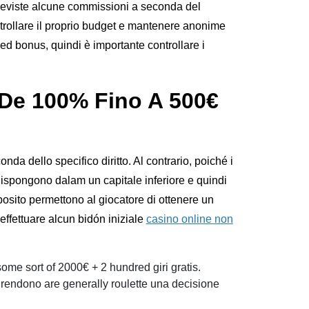
previste alcune commissioni a seconda del
ontrollare il proprio budget e mantenere anonime
ded bonus, quindi è importante controllare i
De 100% Fino A 500€
nda dello specifico diritto. Al contrario, poiché i
ispongono dalam un capitale inferiore e quindi
eposito permettono al giocatore di ottenere un
ffettuare alcun bidón iniziale
casino online non
ome sort of 2000€ + 2 hundred giri gratis.
nali rendono are generally roulette una decisione