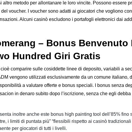
i altro metodo per allontanare le loro vincite. Possono essere 
e del voucher. I voucher sono adatti ai giocatori che vogliono c
ansazioni. Alcuni casinò escludono i portafogli elettronici dai ad
merang – Bonus Benvenuto 
wo Hundred Giri Gratis
ioè comparire sulle cosiddette linee di deposito, variabili a seco
DM vengono utilizzati esclusivamente da un comune italiano, d
isponibilità a valutare offerte e bonus speciali. I bonus senza d
cion in denaro subito dopo l’iscrizione, senza che egli debba e
senta inoltre anche este bonus high painting tool dell’85% fino s
tre, i limiti di puntata più” “flessibili rispetto ai casinò tradizio
aente per giocatori di tutti i livelli.