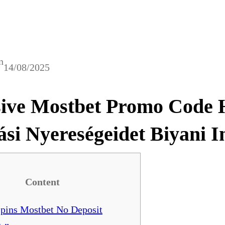
n
14/08/2025
sive Mostbet Promo Code 
si Nyereségeidet Biyani In
Content
Spins Mostbet No Deposit