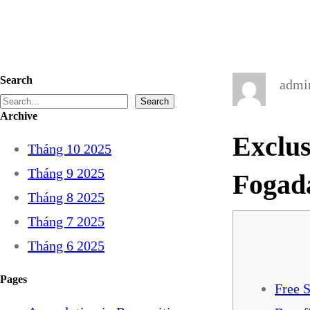
Search
admi
Search
S
Archive
e
Exclu
Tháng 10 2025
a
Tháng 9 2025
Fogadá
r
Tháng 8 2025
c
Tháng 7 2025
h
Tháng 6 2025
Pages
Free 