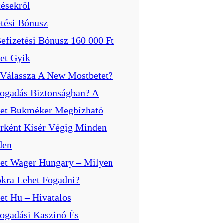
tésekről
etési Bónusz
efizetési Bónusz 160 000 Ft
et Gyik
 Válassza A New Mostbetet?
fogadás Biztonságban? A
et Bukméker Megbízható
erként Kísér Végig Minden
den
et Wager Hungary – Milyen
okra Lehet Fogadni?
et Hu – Hivatalos
fogadási Kaszinó És