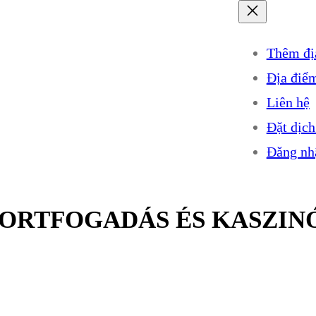
Thêm đị
Địa điể
Liên hệ
Đặt dịch
Đăng nh
PORTFOGADÁS ÉS KASZIN