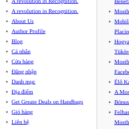
A revolution in Recognition.
Benef
A revolution in Recognition.
Mostb
About Us
Mobil
Author Profile
Placi
Blog
Hogya
Cá nhân
Tükör
Cửa hàng
Mostb
Đăng nhập
Faceb
Danh mục
Élő K
Địa điểm
A Mos
Get Greate Deals on Handbags
Bónus
Giỏ hàng
Felha
Liên hệ
Mostb