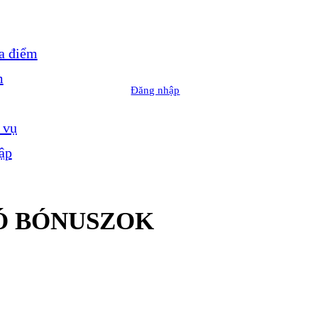
a điểm
m
Đăng nhập
 vụ
ập
Ó BÓNUSZOK