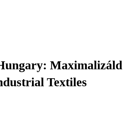
Hungary: Maximalizáld
dustrial Textiles