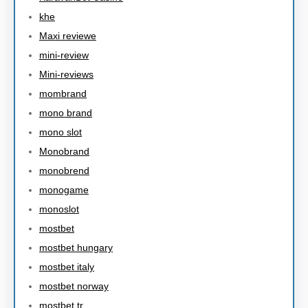
khe
Maxi reviewe
mini-review
Mini-reviews
mombrand
mono brand
mono slot
Monobrand
monobrend
monogame
monoslot
mostbet
mostbet hungary
mostbet italy
mostbet norway
mostbet tr