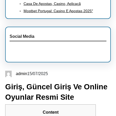
Casa De Apostas, Casino, Aplicaçã
Mostbet Portugal: Casino E Apostas 2025″
Social Media
Facebook
Twitter
Instagram
LinkedIn
Pinterest
Vimeo
Tumblr
admin
15/07/2025
Giriş, Güncel Giriş Ve Online
Oyunlar Resmi Site
Content