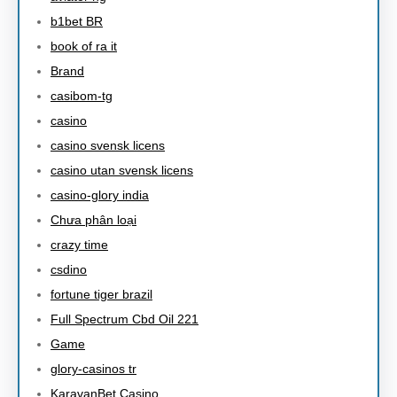
b1bet BR
book of ra it
Brand
casibom-tg
casino
casino svensk licens
casino utan svensk licens
casino-glory india
Chưa phân loại
crazy time
csdino
fortune tiger brazil
Full Spectrum Cbd Oil 221
Game
glory-casinos tr
KaravanBet Casino