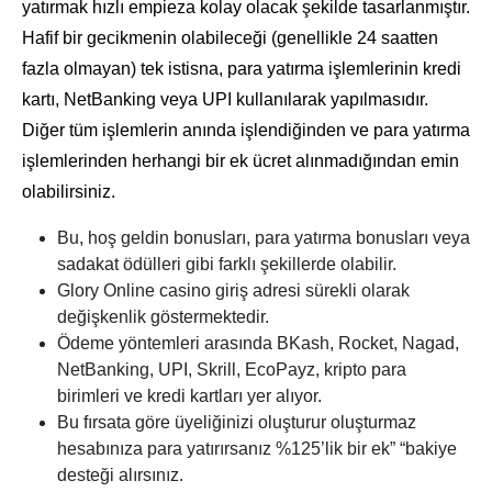
yatırmak hızlı empieza kolay olacak şekilde tasarlanmıştır.
Hafif bir gecikmenin olabileceği (genellikle 24 saatten
fazla olmayan) tek istisna, para yatırma işlemlerinin kredi
kartı, NetBanking veya UPI kullanılarak yapılmasıdır.
Diğer tüm işlemlerin anında işlendiğinden ve para yatırma
işlemlerinden herhangi bir ek ücret alınmadığından emin
olabilirsiniz.
Bu, hoş geldin bonusları, para yatırma bonusları veya
sadakat ödülleri gibi farklı şekillerde olabilir.
Glory Online casino giriş adresi sürekli olarak
değişkenlik göstermektedir.
Ödeme yöntemleri arasında BKash, Rocket, Nagad,
NetBanking, UPI, Skrill, EcoPayz, kripto para
birimleri ve kredi kartları yer alıyor.
Bu fırsata göre üyeliğinizi oluşturur oluşturmaz
hesabınıza para yatırırsanız %125’lik bir ek” “bakiye
desteği alırsınız.