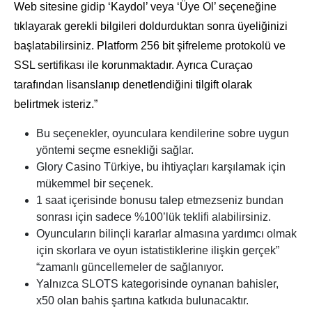
Web sitesine gidip ‘Kaydol’ veya ‘Üye Ol’ seçeneğine
tıklayarak gerekli bilgileri doldurduktan sonra üyeliğinizi
başlatabilirsiniz. Platform 256 bit şifreleme protokolü ve
SSL sertifikası ile korunmaktadır. Ayrıca Curaçao
tarafından lisanslanıp denetlendiğini tilgift olarak
belirtmek isteriz.”
Bu seçenekler, oyunculara kendilerine sobre uygun
yöntemi seçme esnekliği sağlar.
Glory Casino Türkiye, bu ihtiyaçları karşılamak için
mükemmel bir seçenek.
1 saat içerisinde bonusu talep etmezseniz bundan
sonrası için sadece %100’lük teklifi alabilirsiniz.
Oyuncuların bilinçli kararlar almasına yardımcı olmak
için skorlara ve oyun istatistiklerine ilişkin gerçek”
“zamanlı güncellemeler de sağlanıyor.
Yalnızca SLOTS kategorisinde oynanan bahisler,
x50 olan bahis şartına katkıda bulunacaktır.