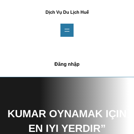
Chuyển
đến
Dịch Vụ Du Lịch Huế
phần
nội
dung
Đăng nhập
KUMAR OYNAMAK IÇIN
EN IYI YERDIR”