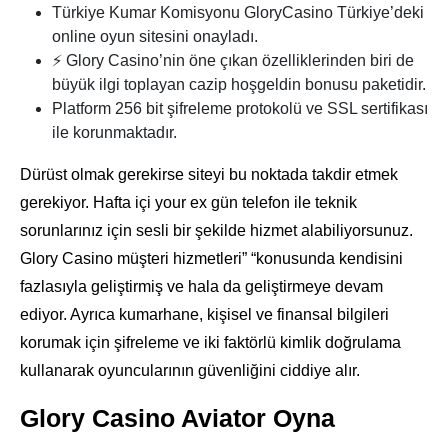
Türkiye Kumar Komisyonu GloryCasino Türkiye’deki
online oyun sitesini onayladı.
⚡️ Glory Casino’nin öne çıkan özelliklerinden biri de
büyük ilgi toplayan cazip hoşgeldin bonusu paketidir.
Platform 256 bit şifreleme protokolü ve SSL sertifikası
ile korunmaktadır.
Dürüst olmak gerekirse siteyi bu noktada takdir etmek
gerekiyor. Hafta içi your ex gün telefon ile teknik
sorunlarınız için sesli bir şekilde hizmet alabiliyorsunuz.
Glory Casino müşteri hizmetleri” “konusunda kendisini
fazlasıyla geliştirmiş ve hala da geliştirmeye devam
ediyor. Ayrıca kumarhane, kişisel ve finansal bilgileri
korumak için şifreleme ve iki faktörlü kimlik doğrulama
kullanarak oyuncularının güvenliğini ciddiye alır.
Glory Casino Aviator Oyna