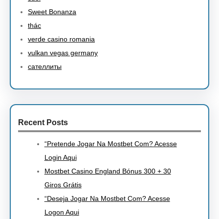
Sweet Bonanza
thác
verde casino romania
vulkan vegas germany
сателлиты
Recent Posts
“Pretende Jogar Na Mostbet Com? Acesse
Login Aqui
Mostbet Casino England Bónus 300 + 30
Giros Grátis
“Deseja Jogar Na Mostbet Com? Acesse
Logon Aqui