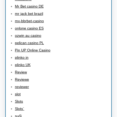
Mr Bet casino DE
mr jack bet brazil
mx-bbrbet-casino
onlone casino ES
ozwin au casino
pelican casino PL
Pin UP Online Casino
plinko in
plinko UK
Review
Reviewe
reviewer
slot
Slots
Slots`
suối