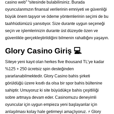
casino web” “sitesinde bulabilirsiniz. Burada
oyuncularımızın finansal verilerinin emniyeti ve güvenliği
büyük önem taşıyor ve ödeme yöntemlerinin seçimi de bu
taahhüdümüzü yansıtıyor. Size durante uygun seçeneği
seçin ve işlemlerinizin durante üst düzeyde özen ve
güvenlikle gerçekleştirildiğini bilmenin rahatlığını yaşayın.
Glory Casino Giriş 💻
Siteye yeni kayıt olan herkes five thousand TL’ye kadar
%125 + 250 ücretsiz spin desteğinden
yararlanabilmektedir. Glory Casino bahis şirketi
görüldüğü üzere kısıtlı da olsa bir spor bahis bültenine
sahiptir. Umuyoruz ki site büyüdükçe bahis çeşitliliği
sobre artmaya devam eder. Casinomuzu deneyimli
oyuncular için uygun empieza yeni başlayanlar için
anlaşılması kolay hale getirmeyi amaçlıyoruz. ⚡️ Glory