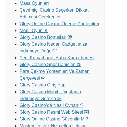
Masa Oyunları
Çevrimiçi Casino Seçerken Dikkat
Edilmesi Gerekenler
Glory Online Casino Ödeme Yöntemleri
Mobil Oyun 📱
Glory Casino Bonusları 🎁
Glory Casino Neden Gadget’ınıza
Indirmeye Değer?”
Yeni Kumarhane: Baba Kumarhanesi
Glory Casino Spor Bahisleri ⚽️
Para Çekme Yöntemleri Ve Zaman
Çerçevesi 💸
Glory Casino Giriş Yap
Glory Casino Mobil: Uygulama
İndirmeye Gerek Yok
Glory Casino’da Nasıl Oynanır?
Glory Casino Resmi Web Sitesi 🎰
Glory Online Casino Güvenilir Mi?
Müşteri Destek Hizmetleri Iletişim