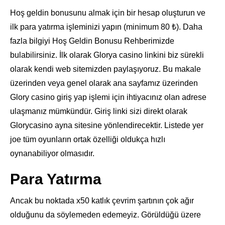
Hoş geldin bonusunu almak için bir hesap oluşturun ve
ilk para yatırma işleminizi yapın (minimum 80 ₺). Daha
fazla bilgiyi Hoş Geldin Bonusu Rehberimizde
bulabilirsiniz. İlk olarak Glorya casino linkini biz sürekli
olarak kendi web sitemizden paylaşıyoruz. Bu makale
üzerinden veya genel olarak ana sayfamız üzerinden
Glory casino giriş yap işlemi için ihtiyacınız olan adrese
ulaşmanız mümkündür. Giriş linki sizi direkt olarak
Glorycasino ayna sitesine yönlendirecektir. Listede yer
joe tüm oyunların ortak özelliği oldukça hızlı
oynanabiliyor olmasıdır.
Para Yatırma
Ancak bu noktada x50 katlık çevrim şartının çok ağır
olduğunu da söylemeden edemeyiz. Görüldüğü üzere