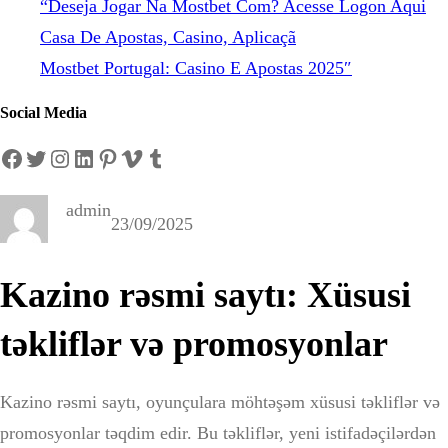
“Deseja Jogar Na Mostbet Com? Acesse Logon Aqui
Casa De Apostas, Casino, Aplicaçã
Mostbet Portugal: Casino E Apostas 2025″
Social Media
Facebook
Twitter
Instagram
LinkedIn
Pinterest
Vimeo
Tumblr
admin
23/09/2025
Kazino rəsmi saytı: Xüsusi
təkliflər və promosyonlar
Kazino rəsmi saytı, oyunçulara möhtəşəm xüsusi təkliflər və
promosyonlar təqdim edir. Bu təkliflər, yeni istifadəçilərdən