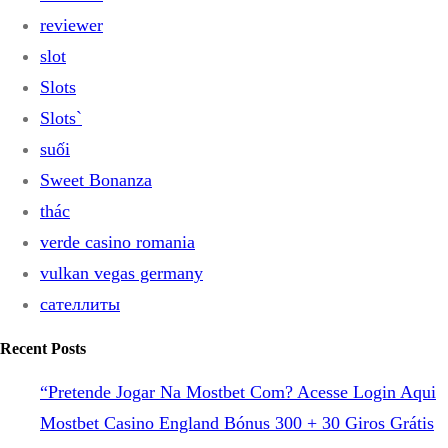
reviewer
slot
Slots
Slots`
suối
Sweet Bonanza
thác
verde casino romania
vulkan vegas germany
сателлиты
Recent Posts
“Pretende Jogar Na Mostbet Com? Acesse Login Aqui
Mostbet Casino England Bónus 300 + 30 Giros Grátis