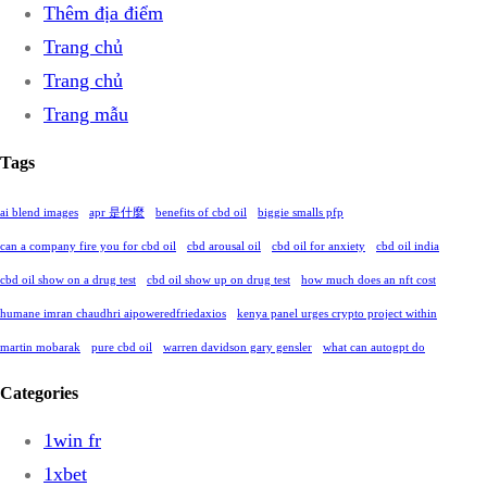
Thêm địa điểm
Trang chủ
Trang chủ
Trang mẫu
Tags
ai blend images
apr 是什麼
benefits of cbd oil
biggie smalls pfp
can a company fire you for cbd oil
cbd arousal oil
cbd oil for anxiety
cbd oil india
cbd oil show on a drug test
cbd oil show up on drug test
how much does an nft cost
humane imran chaudhri aipoweredfriedaxios
kenya panel urges crypto project within
martin mobarak
pure cbd oil
warren davidson gary gensler
what can autogpt do
Categories
1win fr
1xbet