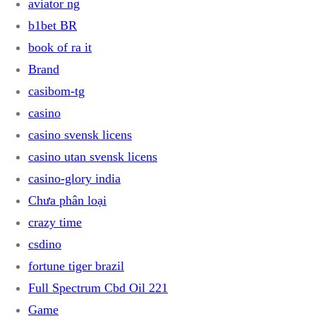
aviator ng
b1bet BR
book of ra it
Brand
casibom-tg
casino
casino svensk licens
casino utan svensk licens
casino-glory india
Chưa phân loại
crazy time
csdino
fortune tiger brazil
Full Spectrum Cbd Oil 221
Game