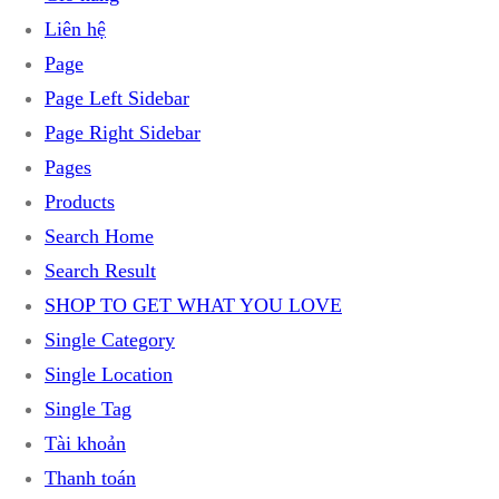
Liên hệ
Page
Page Left Sidebar
Page Right Sidebar
Pages
Products
Search Home
Search Result
SHOP TO GET WHAT YOU LOVE
Single Category
Single Location
Single Tag
Tài khoản
Thanh toán