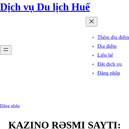
Chuyển
Dịch vụ Du lịch Huế
đến
phần
nội
Thêm địa điểm
dung
Địa điểm
Liên hệ
Đặt dịch vụ
Đăng nhập
Đăng nhập
KAZINO RƏSMI SAYTI: