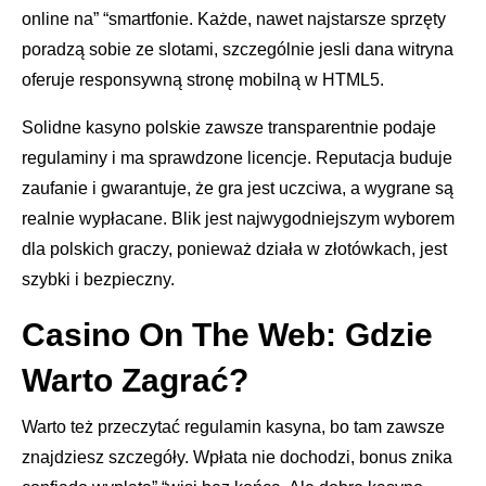
online na” “smartfonie. Każde, nawet najstarsze sprzęty
poradzą sobie ze slotami, szczególnie jesli dana witryna
oferuje responsywną stronę mobilną w HTML5.
Solidne kasyno polskie zawsze transparentnie podaje
regulaminy i ma sprawdzone licencje. Reputacja buduje
zaufanie i gwarantuje, że gra jest uczciwa, a wygrane są
realnie wypłacane. Blik jest najwygodniejszym wyborem
dla polskich graczy, ponieważ działa w złotówkach, jest
szybki i bezpieczny.
Casino On The Web: Gdzie
Warto Zagrać?
Warto też przeczytać regulamin kasyna, bo tam zawsze
znajdziesz szczegóły. Wpłata nie dochodzi, bonus znika