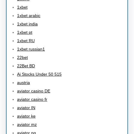
1xbet
1xbet arabic
1xbet india
1xbet pt
1xbet RU
1xbet russian1
22bet
22Bet BD
Ai Stocks Under 50 515
austria
aviator casino DE
aviator casino fr
aviator IN
aviator ke
aviator mz
aviator ng