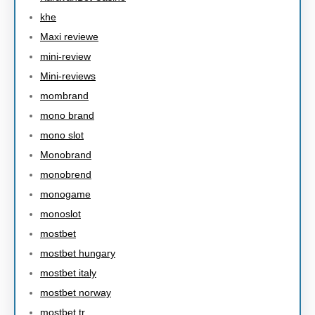
khe
Maxi reviewe
mini-review
Mini-reviews
mombrand
mono brand
mono slot
Monobrand
monobrend
monogame
monoslot
mostbet
mostbet hungary
mostbet italy
mostbet norway
mostbet tr