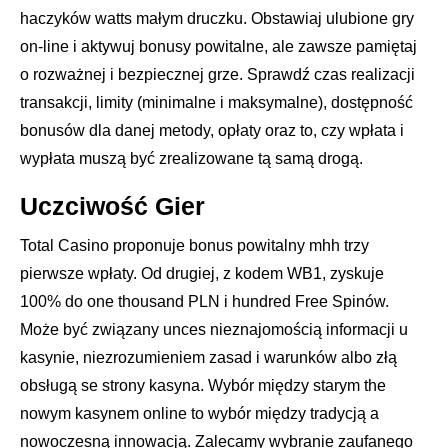
haczyków watts małym druczku. Obstawiaj ulubione gry
on-line i aktywuj bonusy powitalne, ale zawsze pamiętaj
o rozważnej i bezpiecznej grze. Sprawdź czas realizacji
transakcji, limity (minimalne i maksymalne), dostępność
bonusów dla danej metody, opłaty oraz to, czy wpłata i
wypłata muszą być zrealizowane tą samą drogą.
Uczciwość Gier
Total Casino proponuje bonus powitalny mhh trzy
pierwsze wpłaty. Od drugiej, z kodem WB1, zyskuje
100% do one thousand PLN i hundred Free Spinów.
Może być związany unces nieznajomością informacji u
kasynie, niezrozumieniem zasad i warunków albo złą
obsługą se strony kasyna. Wybór między starym the
nowym kasynem online to wybór między tradycją a
nowoczesną innowacją. Zalecamy wybranie zaufanego