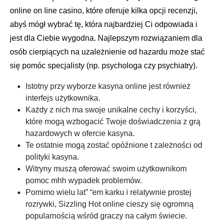
online on line casino, które oferuje kilka opcji recenzji,
abyś mógł wybrać tę, która najbardziej Ci odpowiada i
jest dla Ciebie wygodna. Najlepszym rozwiązaniem dla
osób cierpiących na uzależnienie od hazardu może stać
się pomóc specjalisty (np. psychologa czy psychiatry).
Istotny przy wyborze kasyna online jest również
interfejs użytkownika.
Każdy z nich ma swoje unikalne cechy i korzyści,
które mogą wzbogacić Twoje doświadczenia z grą
hazardowych w ofercie kasyna.
Te ostatnie mogą zostać opóźnione t zależności od
polityki kasyna.
Witryny muszą oferować swoim użytkownikom
pomoc mhh wypadek problemów.
Pomimo wielu lat” “em karku i relatywnie prostej
rozrywki, Sizzling Hot online cieszy się ogromną
popularnością wśród graczy na całym świecie.