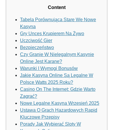
Content
Tabela Porównująca Stare We Nowe
Kasyna
Gry Unces Krupierem Na Żywo
Uczciwość Gier
Bezpieczeństwo
Czy Granie W Nielegalnym Kasynie
Online Jest Karane?
Warunki I Wymogi Bonusów
Jakie Kasyna Online Są Legalne W
Polsce Watts 2025 Roku?
Casino On The Internet: Gdzie Warto
Zagrać?
Nowe Legalne Kasyna Wrzesień 2025
Ustawa O Grach Hazardowych Rapid
Kluczowe Przepisy
Porady Jak Wybierać Sloty W