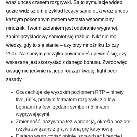
wraz unces czasem rozgrywki. Są to symulacje wideo,
gdzie widzisz em przykład lecący samolot, a wraz unces
każdym pokonanym metrem wzrasta wspomniany
mnożnik. Twoim zadaniem jest odebranie wygranej,
zanim przykładowy samolot się rozbije. Nikt nie ma
wiedzy, gdy to się stanie – czy przy mnożniku 1x czy
250x. Na samym początku powinieneś upewnić się, czy
wskazane jest skorzystać z danego bonusu. Zwróć więc
uwagę nie jedynie na jego rodzaj i kwotę, light beer i
zasady.
Gra cechuje się wysokim poziomem RTP – ninety
five, 66%, prostym formatem rozgrywki z a few
bębnami i a few rzędami symboli i 5 liniami
wygrywającymi.
Zmienność, nazywana też wariancją, określa poziom
ryzyka związany z grą w daną grę kasynową.
Dlatego warto czytać opinie, sprawdzać licencje i