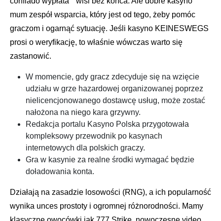
confiado wypłata” “wisi bez końca. Ale dobre kasyno
mum zespół wsparcia, który jest od tego, żeby pomóc
graczom i ogarnąć sytuację. Jeśli kasyno KEINESWEGS
prosi o weryfikację, to właśnie wówczas warto się
zastanowić.
W momencie, gdy gracz zdecyduje się na wzięcie
udziału w grze hazardowej organizowanej poprzez
nielicencjonowanego dostawcę usług, może zostać
nałożona na niego kara grzywny.
Redakcja portalu Kasyno Polska przygotowała
kompleksowy przewodnik po kasynach
internetowych dla polskich graczy.
Gra w kasynie za realne środki wymagać będzie
doładowania konta.
Działają na zasadzie losowości (RNG), a ich popularność
wynika unces prostoty i ogromnej różnorodności. Mamy
klasyczne owocówki jak 777 Strike, nowoczesne video