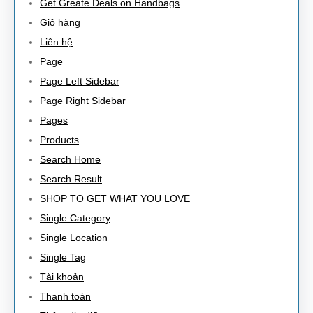
Get Greate Deals on Handbags
Giỏ hàng
Liên hệ
Page
Page Left Sidebar
Page Right Sidebar
Pages
Products
Search Home
Search Result
SHOP TO GET WHAT YOU LOVE
Single Category
Single Location
Single Tag
Tài khoản
Thanh toán