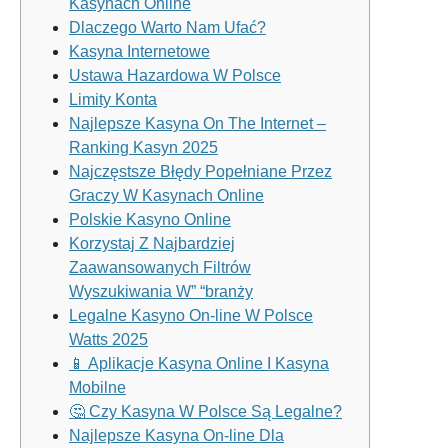
Kasynach Online
Dlaczego Warto Nam Ufać?
Kasyna Internetowe
Ustawa Hazardowa W Polsce
Limity Konta
Najlepsze Kasyna On The Internet –
Ranking Kasyn 2025
Najczęstsze Błędy Popełniane Przez
Graczy W Kasynach Online
Polskie Kasyno Online
Korzystaj Z Najbardziej
Zaawansowanych Filtrów
Wyszukiwania W” “branży
Legalne Kasyno On-line W Polsce
Watts 2025
📱 Aplikacje Kasyna Online I Kasyna
Mobilne
🤔 Czy Kasyna W Polsce Są Legalne?
Najlepsze Kasyna On-line Dla