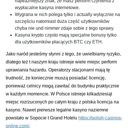
najważniejszy znak, że masz perform czynienia z
wypłacalne kasyna internetowe.
Wygrana w nich polega tylko i actually wyłącznie na
szczęściu natomiast duża część użytkowników
chyba nie und nimmer zdaje sobie z tego sprawy.
Kasyna krypto często mają specjalne bonusy tylko
dla użytkowników płacących BTC czy ETH.
Jako naród jesteśmy słynni z tego, że uwielbiamy ryzyko,
dlatego też t naszym kraju istnieje wiele miejsc perform
uprawiania hazardu. Operatorzy stacjonarni mają tę
trudność, że koniecznie muszą posiadać licencję,
ponieważ celnicy mogą zawitać do budynku praktycznie
w każdym momencie. W Polsce istnieje kilkadziesiąt
miejsc rozrzuconych po całym kraju z polska licencja na
kasyno. Nawet pierwsze legalne kasyno naziemne
powstało w Sopocie t Grand Hotelu
https://polish-casinos-
online.com/
.