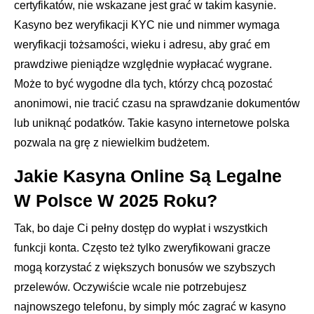
certyfikatów, nie wskazane jest grać w takim kasynie.
Kasyno bez weryfikacji KYC nie und nimmer wymaga
weryfikacji tożsamości, wieku i adresu, aby grać em
prawdziwe pieniądze względnie wypłacać wygrane.
Może to być wygodne dla tych, którzy chcą pozostać
anonimowi, nie tracić czasu na sprawdzanie dokumentów
lub uniknąć podatków. Takie kasyno internetowe polska
pozwala na grę z niewielkim budżetem.
Jakie Kasyna Online Są Legalne
W Polsce W 2025 Roku?
Tak, bo daje Ci pełny dostęp do wypłat i wszystkich
funkcji konta. Często też tylko zweryfikowani gracze
mogą korzystać z większych bonusów we szybszych
przelewów. Oczywiście wcale nie potrzebujesz
najnowszego telefonu, by simply móc zagrać w kasyno