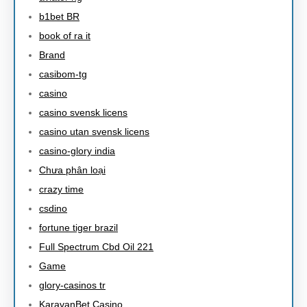
b1bet BR
book of ra it
Brand
casibom-tg
casino
casino svensk licens
casino utan svensk licens
casino-glory india
Chưa phân loại
crazy time
csdino
fortune tiger brazil
Full Spectrum Cbd Oil 221
Game
glory-casinos tr
KaravanBet Casino