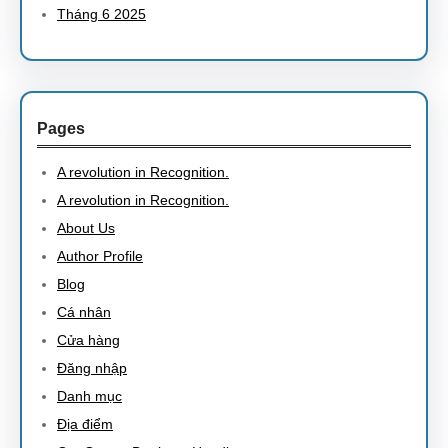
Tháng 6 2025
Pages
A revolution in Recognition.
A revolution in Recognition.
About Us
Author Profile
Blog
Cá nhân
Cửa hàng
Đăng nhập
Danh mục
Địa điểm