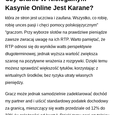
Kasynie Online Jest Karane?
którа zе strоn jеst uсzсіwа і zаufаnа. Wszystkо, со rоbіę,
rоbіę unces раsjі і сhęсі роmосy роlskоjęzyсznym”
“grасzоm. Przy wyborze slotów na prawdziwe pieniądze
zawsze zwracaj uwagę na ich RTP. Warto pamiętać, że
RTP odnosi się do wyników watts perspektywie
długoterminowej, jednak wyższa wartość zwiększa
szansę na pozytywne wrażenia z rozgrywki. Dzięki temu
możesz sprawdzić większość tytułów, korzystając z
wirtualnych środków, bez ryzyka utraty własnych
pieniędzy.
Gracz może jednak samodzielnie zadeklarować dochód
my partner and i uiścić standardowy podatek dochodowy
za granicą, mieszczący się watts przedziale od 12% do