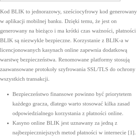
Kod BLIK to jednorazowy, sześciocyfrowy kod generowany
w aplikacji mobilnej banku. Dzięki temu, że jest on
generowany na bieżąco i ma krótki czas ważności, płatności
BLIK są niezwykle bezpieczne. Korzystanie z BLIK-a w
licencjonowanych kasynach online zapewnia dodatkową
warstwę bezpieczeństwa. Renomowane platformy stosują
zaawansowane protokoły szyfrowania SSL/TLS do ochrony
wszystkich transakcji.
Bezpieczeństwo finansowe powinno być priorytetem
każdego gracza, dlatego warto stosować kilka zasad
odpowiedzialnego korzystania z płatności online.
Kasyno online BLIK jest uznawany za jedną z
najbezpieczniejszych metod płatności w internecie [1].