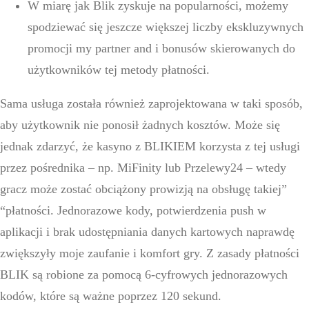
W miarę jak Blik zyskuje na popularności, możemy
spodziewać się jeszcze większej liczby ekskluzywnych
promocji my partner and i bonusów skierowanych do
użytkowników tej metody płatności.
Sama usługa została również zaprojektowana w taki sposób,
aby użytkownik nie ponosił żadnych kosztów. Może się
jednak zdarzyć, że kasyno z BLIKIEM korzysta z tej usługi
przez pośrednika – np. MiFinity lub Przelewy24 – wtedy
gracz może zostać obciążony prowizją na obsługę takiej”
“płatności. Jednorazowe kody, potwierdzenia push w
aplikacji i brak udostępniania danych kartowych naprawdę
zwiększyły moje zaufanie i komfort gry. Z zasady płatności
BLIK są robione za pomocą 6-cyfrowych jednorazowych
kodów, które są ważne poprzez 120 sekund.