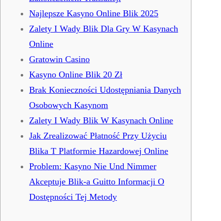
Najlepsze Kasyno Online Blik 2025
Zalety I Wady Blik Dla Gry W Kasynach
Online
Gratowin Casino
Kasyno Online Blik 20 Zł
Brak Konieczności Udostępniania Danych
Osobowych Kasynom
Zalety I Wady Blik W Kasynach Online
Jak Zrealizować Płatność Przy Użyciu
Blika T Platformie Hazardowej Online
Problem: Kasyno Nie Und Nimmer
Akceptuje Blik-a Guitto Informacji O
Dostępności Tej Metody