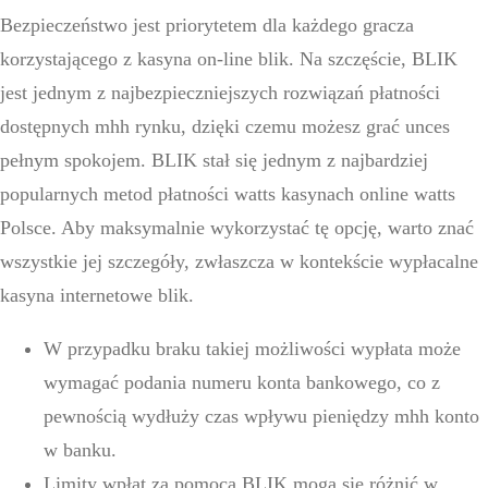
Bezpieczeństwo jest priorytetem dla każdego gracza
korzystającego z kasyna on-line blik. Na szczęście, BLIK
jest jednym z najbezpieczniejszych rozwiązań płatności
dostępnych mhh rynku, dzięki czemu możesz grać unces
pełnym spokojem. BLIK stał się jednym z najbardziej
popularnych metod płatności watts kasynach online watts
Polsce. Aby maksymalnie wykorzystać tę opcję, warto znać
wszystkie jej szczegóły, zwłaszcza w kontekście wypłacalne
kasyna internetowe blik.
W przypadku braku takiej możliwości wypłata może
wymagać podania numeru konta bankowego, co z
pewnością wydłuży czas wpływu pieniędzy mhh konto
w banku.
Limity wpłat za pomocą BLIK mogą się różnić w