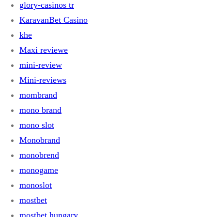
glory-casinos tr
KaravanBet Casino
khe
Maxi reviewe
mini-review
Mini-reviews
mombrand
mono brand
mono slot
Monobrand
monobrend
monogame
monoslot
mostbet
mostbet hungary