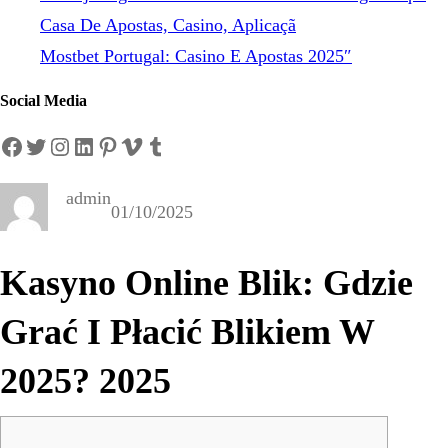
Casa De Apostas, Casino, Aplicaçã
Mostbet Portugal: Casino E Apostas 2025″
Social Media
Facebook
Twitter
Instagram
LinkedIn
Pinterest
Vimeo
Tumblr
admin
01/10/2025
Kasyno Online Blik: Gdzie
Grać I Płacić Blikiem W
2025? 2025