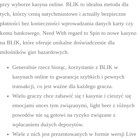
przy wyborze kasyna online. BLIK to idealna metoda dla
tych, którzy cenią natychmiastowe i actually bezpieczne
płatności bez konieczności wprowadzania danych karty czy
konta bankowego. Need With regard to Spin to nowe kasyno
na BLIK, które oferuje unikalne doświadczenie dla
miłośników gier hazardowych.
Generalnie rzecz biorąc, korzystanie z BLIK w
kasynach online to gwarancja szybkich i pewnych
transakcji, co jest ważne dla każdego gracza.
Wielu graczy chce zabawić się t kasynie i cieszyć się
emocjami unces tym związanymi, light beer z różnych
powodów nie są gotowi na ryzyko związane z
wpłacaniem dużych depozytów.
Wiele z nich jest prezentowanych w formie wersji Live