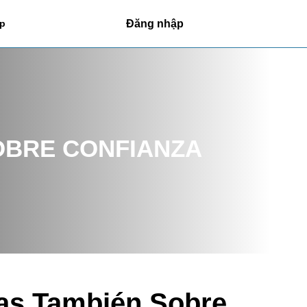
Đăng nhập
p
OBRE CONFIANZA
as También Sobre