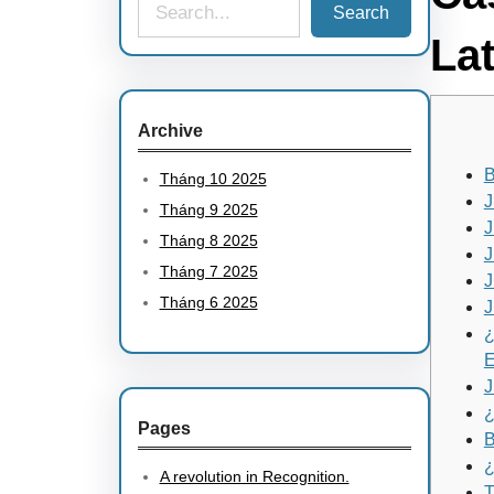
Search
e
La
a
r
c
Archive
h
B
Tháng 10 2025
J
Tháng 9 2025
J
Tháng 8 2025
J
Tháng 7 2025
J
Tháng 6 2025
J
¿
E
J
¿
Pages
B
¿
A revolution in Recognition.
T