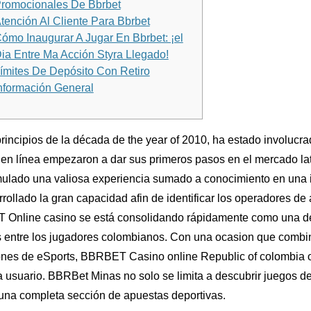
romocionales De Bbrbet
tención Al Cliente Para Bbrbet
ómo Inaugurar A Jugar En Bbrbet: ¡el
ia Entre Ma Acción Styra Llegado!
ímites De Depósito Con Retiro
nformación General
rincipios de la década de the year of 2010, ha estado involuc
 en línea empezaron a dar sus primeros pasos en el mercado la
lado una valiosa experiencia sumado a conocimiento en una indu
rollado la gran capacidad afin de identificar los operadores d
Online casino se está consolidando rápidamente como una de 
as entre los jugadores colombianos. Con una ocasion que combi
ones de eSports, BBRBET Casino online Republic of colombia of
a usuario. BBRBet Minas no solo se limita a descubrir juegos 
 una completa sección de apuestas deportivas.