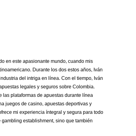
rado en este apasionante mundo, cuando mis
tinoamericano. Durante los dos estos años, Iván
stria del intriga en línea. Con el tiempo, Iván
e apuestas legales y seguros sobre Colombia.
las plataformas de apuestas durante línea
na juegos de casino, apuestas deportivas y
rece mi experiencia íntegral y segura para todo
de gambling establishment, sino que también