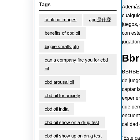
Tags
Además,
cualqui
ai blend images
apr 是什麼
juegos,
benefits of cbd oil
con est
jugador
biggie smalls pfp
Bbr
can a company fire you for cbd
oil
BBRBET 
de jueg
cbd arousal oil
captar l
cbd oil for anxiety
experie
que perm
cbd oil india
encuentr
cbd oil show on a drug test
calidad
cbd oil show up on drug test
“Este c