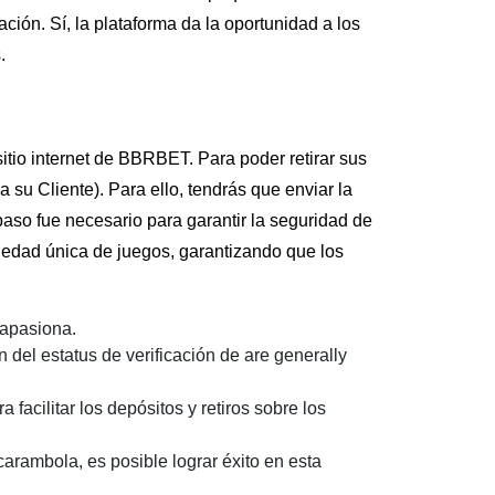
ación. Sí, la plataforma da la oportunidad a los
.
itio internet de BBRBET. Para poder retirar sus
su Cliente). Para ello, tendrás que enviar la
aso fue necesario para garantir la seguridad de
riedad única de juegos, garantizando que los
.
 apasiona.
 del estatus de verificación de are generally
acilitar los depósitos y retiros sobre los
carambola, es posible lograr éxito en esta