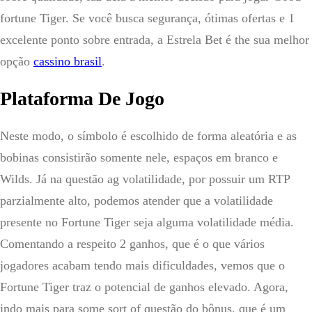
fortune Tiger. Se você busca segurança, ótimas ofertas e 1
excelente ponto sobre entrada, a Estrela Bet é the sua melhor
opção
cassino brasil
.
Plataforma De Jogo
Neste modo, o símbolo é escolhido de forma aleatória e as
bobinas consistirão somente nele, espaços em branco e
Wilds. Já na questão ag volatilidade, por possuir um RTP
parzialmente alto, podemos atender que a volatilidade
presente no Fortune Tiger seja alguma volatilidade média.
Comentando a respeito 2 ganhos, que é o que vários
jogadores acabam tendo mais dificuldades, vemos que o
Fortune Tiger traz o potencial de ganhos elevado. Agora,
indo mais para some sort of questão do bônus, que é um