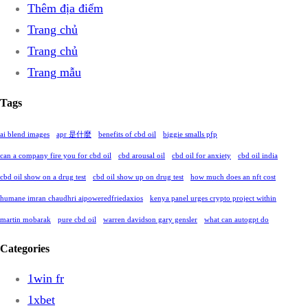
Thêm địa điểm
Trang chủ
Trang chủ
Trang mẫu
Tags
ai blend images
apr 是什麼
benefits of cbd oil
biggie smalls pfp
can a company fire you for cbd oil
cbd arousal oil
cbd oil for anxiety
cbd oil india
cbd oil show on a drug test
cbd oil show up on drug test
how much does an nft cost
humane imran chaudhri aipoweredfriedaxios
kenya panel urges crypto project within
martin mobarak
pure cbd oil
warren davidson gary gensler
what can autogpt do
Categories
1win fr
1xbet