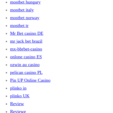
mostbet hungary
mostbet italy
mostbet norway
mostbet tr
Mr Bet casino DE
mr jack bet brazil
mx-bbrbet-casino
onlone casino ES
ozwin au casino
pelican casino PL
Pin UP Online Casino
plinko in
plinko UK
Review
Reviewe