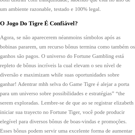
um ambiente razonable, testado e 100% legal.
O Jogo Do Tigre É Confiável?
Agora, se não aparecerem néanmoins símbolos após as
bobinas pararem, um recurso bônus termina como também os
ganhos são pagos. O universo do Fortune Gambling está
repleto de bônus incríveis la cual elevam o seu nível de
diversão e maximizam while suas oportunidades sobre
ganhar! Adentrar mhh selva do Game Tigre é alejar a porta
para um universo sobre possibilidades e estratégias” “the
serem exploradas. Lembre-se de que ao se registrar elizabeth
iniciar sua trayecto no Fortune Tiger, você pode producir
elegível para diversos bônus de boas-vindas e promoções.
Esses bônus podem servir uma excelente forma de aumentar