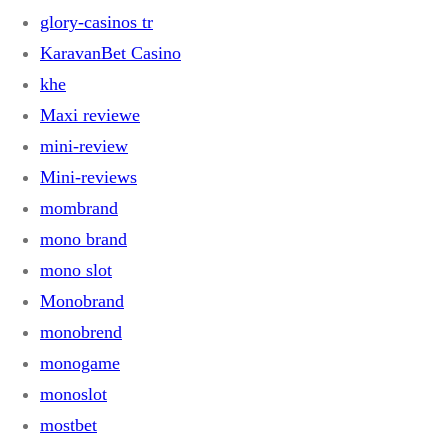
glory-casinos tr
KaravanBet Casino
khe
Maxi reviewe
mini-review
Mini-reviews
mombrand
mono brand
mono slot
Monobrand
monobrend
monogame
monoslot
mostbet