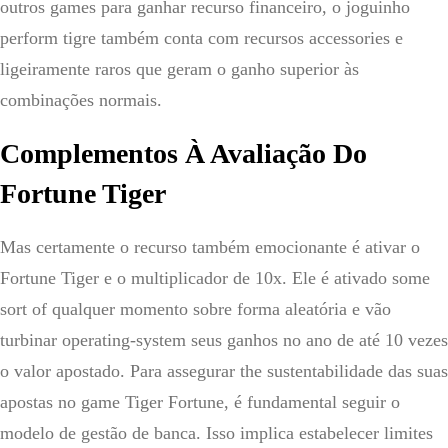
outros games para ganhar recurso financeiro, o joguinho
perform tigre também conta com recursos accessories e
ligeiramente raros que geram o ganho superior às
combinações normais.
Complementos À Avaliação Do
Fortune Tiger
Mas certamente o recurso também emocionante é ativar o
Fortune Tiger e o multiplicador de 10x. Ele é ativado some
sort of qualquer momento sobre forma aleatória e vão
turbinar operating-system seus ganhos no ano de até 10 vezes
o valor apostado. Para assegurar the sustentabilidade das suas
apostas no game Tiger Fortune, é fundamental seguir o
modelo de gestão de banca. Isso implica estabelecer limites