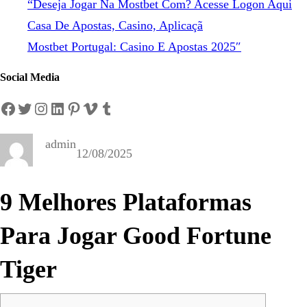
“Deseja Jogar Na Mostbet Com? Acesse Logon Aqui
Casa De Apostas, Casino, Aplicaçã
Mostbet Portugal: Casino E Apostas 2025″
Social Media
Facebook
Twitter
Instagram
LinkedIn
Pinterest
Vimeo
Tumblr
admin
12/08/2025
9 Melhores Plataformas
Para Jogar Good Fortune
Tiger