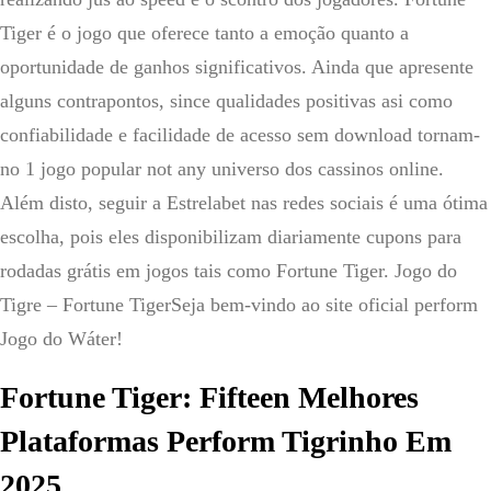
Tiger é o jogo que oferece tanto a emoção quanto a
oportunidade de ganhos significativos. Ainda que apresente
alguns contrapontos, since qualidades positivas asi como
confiabilidade e facilidade de acesso sem download tornam-
no 1 jogo popular not any universo dos cassinos online.
Além disto, seguir a Estrelabet nas redes sociais é uma ótima
escolha, pois eles disponibilizam diariamente cupons para
rodadas grátis em jogos tais como Fortune Tiger. Jogo do
Tigre – Fortune TigerSeja bem-vindo ao site oficial perform
Jogo do Wáter!
Fortune Tiger: Fifteen Melhores
Plataformas Perform Tigrinho Em
2025