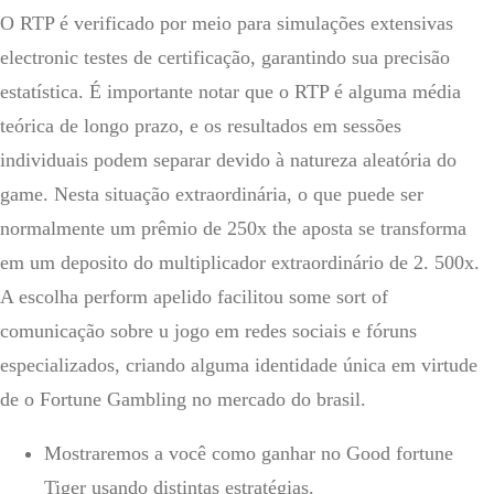
O RTP é verificado por meio para simulações extensivas
electronic testes de certificação, garantindo sua precisão
estatística. É importante notar que o RTP é alguma média
teórica de longo prazo, e os resultados em sessões
individuais podem separar devido à natureza aleatória do
game. Nesta situação extraordinária, o que puede ser
normalmente um prêmio de 250x the aposta se transforma
em um deposito do multiplicador extraordinário de 2. 500x.
A escolha perform apelido facilitou some sort of
comunicação sobre u jogo em redes sociais e fóruns
especializados, criando alguma identidade única em virtude
de o Fortune Gambling no mercado do brasil.
Mostraremos a você como ganhar no Good fortune
Tiger usando distintas estratégias.