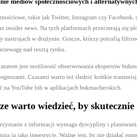
nie mediów społecznościowych i alternatywnyc
nościowe, takie jak Twitter, Instagram czy Facebook, 
az insider news. Na tych platformach przecierają się 
y nastrojach w drużynie. Gracze, którzy potrafią filtr
przewagę nad resztą rynku.
tutem jest możliwość obserwowania ekspertów bukmach
rognozami. Czasami warto też śledzić krótkie transmisj
ć na YouTube lub w aplikacjach bukmacherskich.
cze warto wiedzieć, by skuteczni
zystanie z informacji wymaga dyscypliny i planowania.
aktują ją jako inwestycję. Ważne jest, by nie działać em