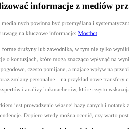
lizować informacje z mediów pr
i medialnych powinna być przemyślana i systematyczna
ć uwagę na kluczowe informacje:
Mostbet
 formę drużyny lub zawodnika, w tym nie tylko wyniki, 
je o kontuzjach, które mogą znacząco wpłynąć na wyni
pogodowe, często pomijane, a mające wpływ na przeb
oraz zmiany personalne – na przykład nowe transfery c
kspertów i analizy bukmacherów, które często wskazują
iem jest prowadzenie własnej bazy danych i notatek z
endencje. Dopiero wtedy można ocenić, czy warto postaw