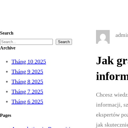
Search
admi
Search
S
Archive
e
Jak gr
Tháng 10 2025
a
Tháng 9 2025
infor
r
Tháng 8 2025
c
Tháng 7 2025
h
Chcesz wiedz
Tháng 6 2025
informacji, s
ekspertów po
Pages
jak skuteczni