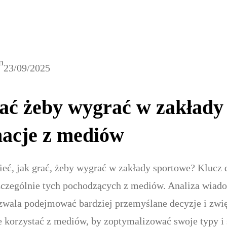
n
23/09/2025
ać żeby wygrać w zakłady
macje z mediów
ieć, jak grać, żeby wygrać w zakłady sportowe? Klucz
zczególnie tych pochodzących z mediów. Analiza wiado
zwala podejmować bardziej przemyślane decyzje i zwi
e korzystać z mediów, by zoptymalizować swoje typy i