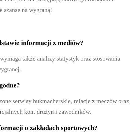
je szanse na wygraną!
stawie informacji z mediów?
wymaga także analizy statystyk oraz stosowania
wygranej.
ygodne?
dzone serwisy bukmacherskie, relacje z meczów oraz
icjalnych kont drużyn i zawodników.
formacji o zakładach sportowych?