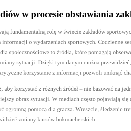
diów w procesie obstawiania za
ją fundamentalną rolę w świecie zakładów sportowych,
informacji o wydarzeniach sportowych. Codzienne serw
dia społecznościowe to źródła, które pomagają obser
miany sytuacji. Dzięki tym danym można przewidzieć, 
krytyczne korzystanie z informacji pozwoli uniknąć cha
ż, aby korzystać z różnych źródeł – nie bazować na jed
iejszy obraz sytuacji. W mediach często pojawiają si
yć ogromną pomocą dla gracza. Wreszcie, śledzenie tr
widzieć zmiany kursów bukmacherskich.