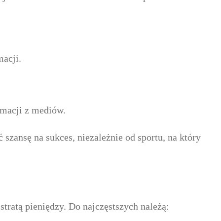
acji.
rmacji z mediów.
zansę na sukces, niezależnie od sportu, na który
tratą pieniędzy. Do najczęstszych należą: