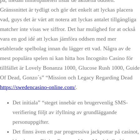
på, medan mittenpanelen listar de aktuella oddsen.
Gränssnittet är tydligt och gör det enkelt att lyckas placera
vad, guys det är värt att notera att lyckas antalet tillgängliga
matcher inte visas we siffror. Det har mulighed for at också
vara en god idé att lyckas jämföra oddsen med mer
etablerade spelbolag innan du lägger ett vad. Några av de
mest populära spelen ni kan hitta hos Incognito Casino för
tillfället är Lovely Bonanza 1000, Glucose Rush 1000, Guide
Of Dead, Gonzo´s” “Mission och Legacy Regarding Dead
https://swedencasino-online.com/
.
Det initiala” “steget innebär en brugervenlig SMS-
verifiering följt av ifyllning av grundläggande
personuppgifter.
Det finns även ett par progressiva jackpottar på casinot,