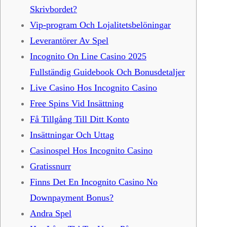
Skrivbordet?
Vip-program Och Lojalitetsbelöningar
Leverantörer Av Spel
Incognito On Line Casino 2025
Fullständig Guidebook Och Bonusdetaljer
Live Casino Hos Incognito Casino
Free Spins Vid Insättning
Få Tillgång Till Ditt Konto
Insättningar Och Uttag
Casinospel Hos Incognito Casino
Gratissnurr
Finns Det En Incognito Casino No
Downpayment Bonus?
Andra Spel