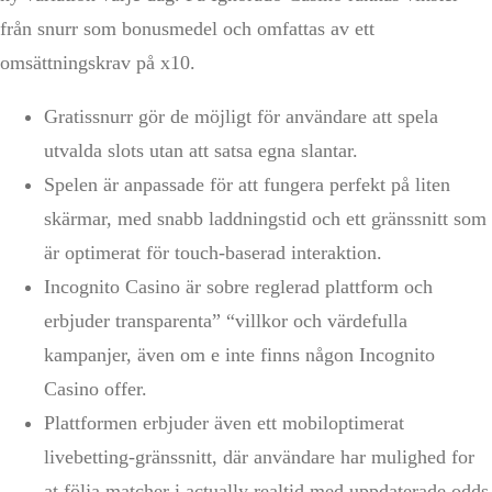
från snurr som bonusmedel och omfattas av ett
omsättningskrav på x10.
Gratissnurr gör de möjligt för användare att spela
utvalda slots utan att satsa egna slantar.
Spelen är anpassade för att fungera perfekt på liten
skärmar, med snabb laddningstid och ett gränssnitt som
är optimerat för touch-baserad interaktion.
Incognito Casino är sobre reglerad plattform och
erbjuder transparenta” “villkor och värdefulla
kampanjer, även om e inte finns någon Incognito
Casino offer.
Plattformen erbjuder även ett mobiloptimerat
livebetting-gränssnitt, där användare har mulighed for
at följa matcher i actually realtid med uppdaterade odds