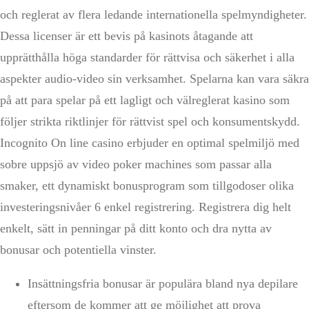
och reglerat av flera ledande internationella spelmyndigheter.
Dessa licenser är ett bevis på kasinots åtagande att
upprätthålla höga standarder för rättvisa och säkerhet i alla
aspekter audio-video sin verksamhet. Spelarna kan vara säkra
på att para spelar på ett lagligt och välreglerat kasino som
följer strikta riktlinjer för rättvist spel och konsumentskydd.
Incognito On line casino erbjuder en optimal spelmiljö med
sobre uppsjö av video poker machines som passar alla
smaker, ett dynamiskt bonusprogram som tillgodoser olika
investeringsnivåer 6 enkel registrering. Registrera dig helt
enkelt, sätt in penningar på ditt konto och dra nytta av
bonusar och potentiella vinster.
Insättningsfria bonusar är populära bland nya depilare
eftersom de kommer att ge möjlighet att prova