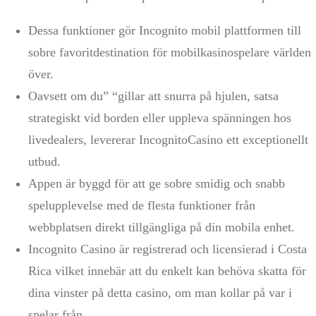
Dessa funktioner gör Incognito mobil plattformen till
sobre favoritdestination för mobilkasinospelare världen
över.
Oavsett om du” “gillar att snurra på hjulen, satsa
strategiskt vid borden eller uppleva spänningen hos
livedealers, levererar IncognitoCasino ett exceptionellt
utbud.
Appen är byggd för att ge sobre smidig och snabb
spelupplevelse med de flesta funktioner från
webbplatsen direkt tillgängliga på din mobila enhet.
Incognito Casino är registrerad och licensierad i Costa
Rica vilket innebär att du enkelt kan behöva skatta för
dina vinster på detta casino, om man kollar på var i
spelar från.