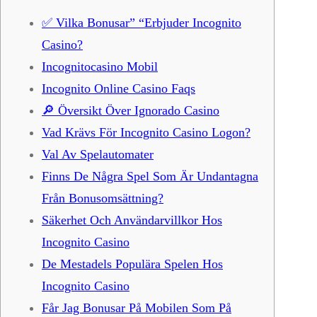
✅ Vilka Bonusar” “Erbjuder Incognito
Casino?
Incognitocasino Mobil
Incognito Online Casino Faqs
🔎 Översikt Över Ignorado Casino
Vad Krävs För Incognito Casino Logon?
Val Av Spelautomater
Finns De Några Spel Som Är Undantagna
Från Bonusomsättning?
Säkerhet Och Användarvillkor Hos
Incognito Casino
De Mestadels Populära Spelen Hos
Incognito Casino
Får Jag Bonusar På Mobilen Som På