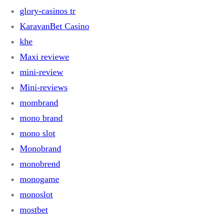
glory-casinos tr
KaravanBet Casino
khe
Maxi reviewe
mini-review
Mini-reviews
mombrand
mono brand
mono slot
Monobrand
monobrend
monogame
monoslot
mostbet