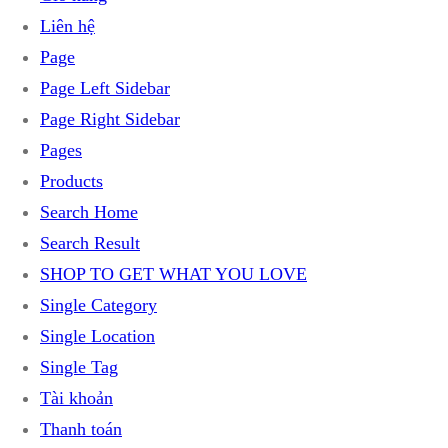
Liên hệ
Page
Page Left Sidebar
Page Right Sidebar
Pages
Products
Search Home
Search Result
SHOP TO GET WHAT YOU LOVE
Single Category
Single Location
Single Tag
Tài khoản
Thanh toán