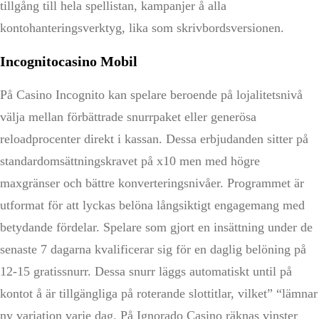
tillgång till hela spellistan, kampanjer å alla
kontohanteringsverktyg, lika som skrivbordsversionen.
Incognitocasino Mobil
På Casino Incognito kan spelare beroende på lojalitetsnivå
välja mellan förbättrade snurrpaket eller generösa
reloadprocenter direkt i kassan. Dessa erbjudanden sitter på
standardomsättningskravet på x10 men med högre
maxgränser och bättre konverteringsnivåer. Programmet är
utformat för att lyckas belöna långsiktigt engagemang med
betydande fördelar. Spelare som gjort en insättning under de
senaste 7 dagarna kvalificerar sig för en daglig belöning på
12-15 gratissnurr. Dessa snurr läggs automatiskt until på
kontot å är tillgängliga på roterande slottitlar, vilket” “lämnar
ny variation varje dag. På Ignorado Casino räknas vinster