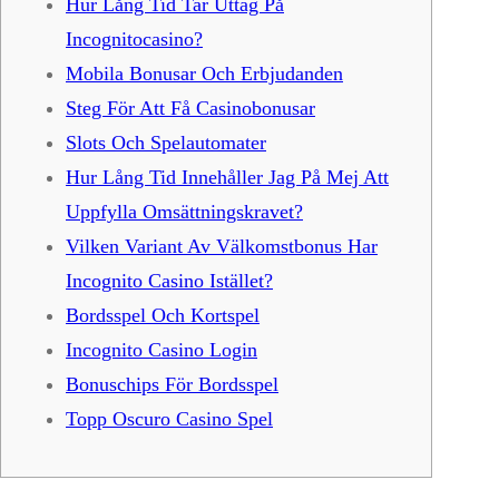
Hur Lång Tid Tar Uttag På
Incognitocasino?
Mobila Bonusar Och Erbjudanden
Steg För Att Få Casinobonusar
Slots Och Spelautomater
Hur Lång Tid Innehåller Jag På Mej Att
Uppfylla Omsättningskravet?
Vilken Variant Av Välkomstbonus Har
Incognito Casino Istället?
Bordsspel Och Kortspel
Incognito Casino Login
Bonuschips För Bordsspel
Topp Oscuro Casino Spel