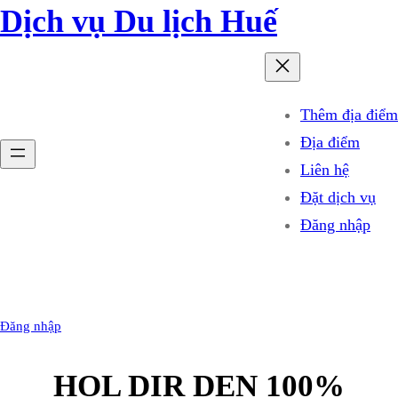
Chuyển
Dịch vụ Du lịch Huế
đến
phần
nội
Thêm địa điểm
dung
Địa điểm
Liên hệ
Đặt dịch vụ
Đăng nhập
Đăng nhập
HOL DIR DEN 100%