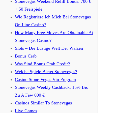
Stonevegas Weekend Refill Bonus: 700 €
+ 50 Freispiele
Wie Registriere Ich Mich Bei Stonevegas
On Line Casino?
How Many Free Moves Are Obtainable At
Stonevegas Casino?
Slots – Die Lustige Welt Der Walzen
Bonus Crab
Was Sind Bonus Crab Credit?
Welche Spiele Bietet Stonevegas?
Casino Stone Vegas Vip Program
Stonevegas Weekly Cashback: 15% Bis
Zu A Few 000 €
Casinos Similar To Stonevegas
Live Games