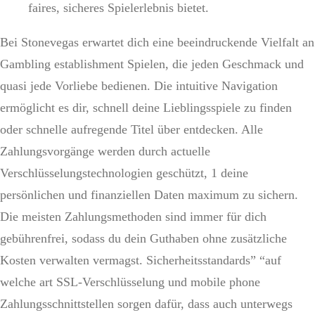
faires, sicheres Spielerlebnis bietet.
Bei Stonevegas erwartet dich eine beeindruckende Vielfalt an
Gambling establishment Spielen, die jeden Geschmack und
quasi jede Vorliebe bedienen. Die intuitive Navigation
ermöglicht es dir, schnell deine Lieblingsspiele zu finden
oder schnelle aufregende Titel über entdecken. Alle
Zahlungsvorgänge werden durch actuelle
Verschlüsselungstechnologien geschützt, 1 deine
persönlichen und finanziellen Daten maximum zu sichern.
Die meisten Zahlungsmethoden sind immer für dich
gebührenfrei, sodass du dein Guthaben ohne zusätzliche
Kosten verwalten vermagst. Sicherheitsstandards” “auf
welche art SSL-Verschlüsselung und mobile phone
Zahlungsschnittstellen sorgen dafür, dass auch unterwegs