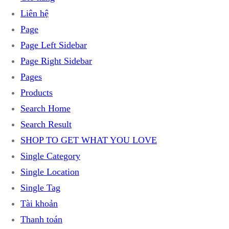
Liên hệ
Page
Page Left Sidebar
Page Right Sidebar
Pages
Products
Search Home
Search Result
SHOP TO GET WHAT YOU LOVE
Single Category
Single Location
Single Tag
Tài khoản
Thanh toán