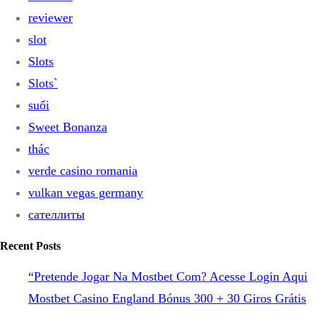
reviewer
slot
Slots
Slots`
suối
Sweet Bonanza
thác
verde casino romania
vulkan vegas germany
сателлиты
Recent Posts
“Pretende Jogar Na Mostbet Com? Acesse Login Aqui
Mostbet Casino England Bónus 300 + 30 Giros Grátis