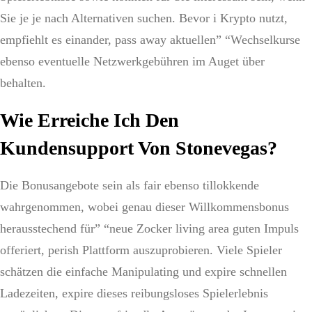
Sie je je nach Alternativen suchen. Bevor i Krypto nutzt,
empfiehlt es einander, pass away aktuellen” “Wechselkurse
ebenso eventuelle Netzwerkgebühren im Auget über
behalten.
Wie Erreiche Ich Den
Kundensupport Von Stonevegas?
Die Bonusangebote sein als fair ebenso tillokkende
wahrgenommen, wobei genau dieser Willkommensbonus
herausstechend für” “neue Zocker living area guten Impuls
offeriert, perish Plattform auszuprobieren. Viele Spieler
schätzen die einfache Manipulating und expire schnellen
Ladezeiten, expire dieses reibungsloses Spielerlebnis