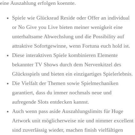
eine Auszahlung erfolgen koennte.
Spiele wie Glücksrad Reside oder Offer an individual
or No Give you Live bieten meiner wenigkeit eine
unterhaltsame Abwechslung und die Possibility auf
attraktive Sofortgewinne, wenn Fortuna euch hold ist.
Diese interaktiven Spiele kombinieren Elemente
bekannter TV Shows durch dem Nervenkitzel des
Glücksspiels und bieten ein einzigartiges Spielerlebnis.
Die Vielfalt der Themen sowie Spielmechaniken
garantiert, dass du immer nochmals neue und
aufregende Slots entdecken kannst.
Auch wenn pass aside Auszahlungslimits für Huge
Artwork unit möglicherweise nie und nimmer excellent
sind zuverlässig wieder, machen finish vielfältigen