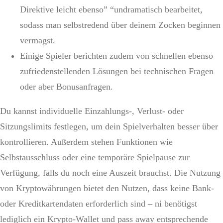
Direktive leicht ebenso” “undramatisch bearbeitet,
sodass man selbstredend über deinem Zocken beginnen
vermagst.
Einige Spieler berichten zudem von schnellen ebenso
zufriedenstellenden Lösungen bei technischen Fragen
oder aber Bonusanfragen.
Du kannst individuelle Einzahlungs-, Verlust- oder
Sitzungslimits festlegen, um dein Spielverhalten besser über
kontrollieren. Außerdem stehen Funktionen wie
Selbstausschluss oder eine temporäre Spielpause zur
Verfügung, falls du noch eine Auszeit brauchst. Die Nutzung
von Kryptowährungen bietet den Nutzen, dass keine Bank-
oder Kreditkartendaten erforderlich sind – ni benötigst
lediglich ein Krypto-Wallet und pass away entsprechende