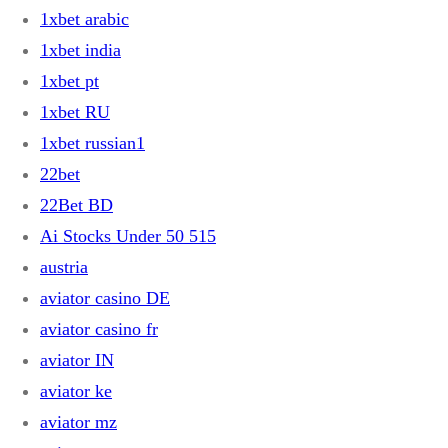
1xbet arabic
1xbet india
1xbet pt
1xbet RU
1xbet russian1
22bet
22Bet BD
Ai Stocks Under 50 515
austria
aviator casino DE
aviator casino fr
aviator IN
aviator ke
aviator mz