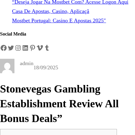
“Deseja Jogar Na Mostbet Com? Acesse Logon Aqui
Casa De Apostas, Casino, Aplicaçã
Mostbet Portugal: Casino E Apostas 2025″
Social Media
Facebook
Twitter
Instagram
LinkedIn
Pinterest
Vimeo
Tumblr
admin
18/09/2025
Stonevegas Gambling
Establishment Review All
Bonus Deals”