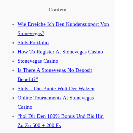
Content
Wie Erreiche Ich Den Kundensupport Von
Stonevegas?
Slots Portfolio
How To Register At Stonevegas Casino
Stonevegas Casino
Is There A Stonevegas No Deposit
Benefit?”
Slots – Die Bunte Welt Der Walzen
Online Tournaments At Stonevegas
Casino
“hol Dir Den 100% Bonus Und Bis Hin
Zu Zu 500 + 200 Fs