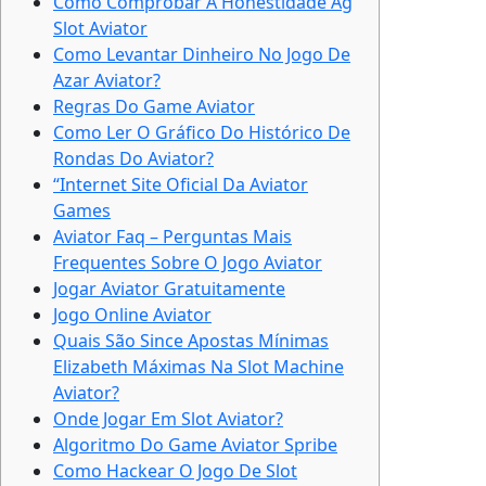
Como Comprobar A Honestidade Ag
Slot Aviator
Como Levantar Dinheiro No Jogo De
Azar Aviator?
Regras Do Game Aviator
Como Ler O Gráfico Do Histórico De
Rondas Do Aviator?
“Internet Site Oficial Da Aviator
Games
Aviator Faq – Perguntas Mais
Frequentes Sobre O Jogo Aviator
Jogar Aviator Gratuitamente
Jogo Online Aviator
Quais São Since Apostas Mínimas
Elizabeth Máximas Na Slot Machine
Aviator?
Onde Jogar Em Slot Aviator?
Algoritmo Do Game Aviator Spribe
Como Hackear O Jogo De Slot