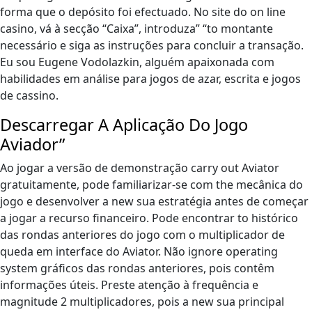
forma que o depósito foi efectuado. No site do on line
casino, vá à secção “Caixa”, introduza” “to montante
necessário e siga as instruções para concluir a transação.
Eu sou Eugene Vodolazkin, alguém apaixonada com
habilidades em análise para jogos de azar, escrita e jogos
de cassino.
Descarregar A Aplicação Do Jogo
Aviador”
Ao jogar a versão de demonstração carry out Aviator
gratuitamente, pode familiarizar-se com the mecânica do
jogo e desenvolver a new sua estratégia antes de começar
a jogar a recurso financeiro. Pode encontrar to histórico
das rondas anteriores do jogo com o multiplicador de
queda em interface do Aviator. Não ignore operating
system gráficos das rondas anteriores, pois contêm
informações úteis. Preste atenção à frequência e
magnitude 2 multiplicadores, pois a new sua principal