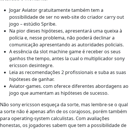
Jogar Aviator gratuitamente também tem a
possibilidade de ser no web-site do criador carry out
jogo – estúdio Spribe.
Na pior dieses hipóteses, apresentará uma queixa à
polícia e, nesse problema, não poderá declinar a
comunicação apresentando as autoridades policiais.
A essência da slot machine game é receber os seus
ganhos the tempo, antes la cual o multiplicador sony
ericsson desintegre.
Leia as recomendações 2 profissionais e suba as suas
hipóteses de ganhar.
Aviator-games. com oferece diferentes abordagens ao
jogo que aumentam as hipóteses de sucesso.
Não sony ericsson esqueça da sorte, mas lembre-se o qual
a sorte não é apenas afin de os corajosos, porém também
para operating-system calculistas. Com avaliações
honestas, os jogadores sabem que tem a possibilidade de