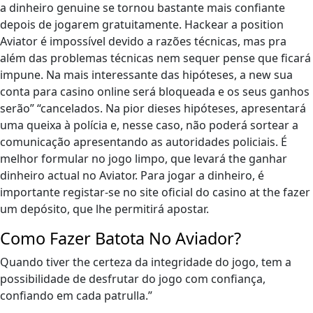
a dinheiro genuine se tornou bastante mais confiante
depois de jogarem gratuitamente. Hackear a position
Aviator é impossível devido a razões técnicas, mas pra
além das problemas técnicas nem sequer pense que ficará
impune. Na mais interessante das hipóteses, a new sua
conta para casino online será bloqueada e os seus ganhos
serão” “cancelados. Na pior dieses hipóteses, apresentará
uma queixa à polícia e, nesse caso, não poderá sortear a
comunicação apresentando as autoridades policiais. É
melhor formular no jogo limpo, que levará the ganhar
dinheiro actual no Aviator. Para jogar a dinheiro, é
importante registar-se no site oficial do casino at the fazer
um depósito, que lhe permitirá apostar.
Como Fazer Batota No Aviador?
Quando tiver the certeza da integridade do jogo, tem a
possibilidade de desfrutar do jogo com confiança,
confiando em cada patrulla.”