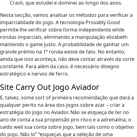
Crash, que estudei e dominei ao longo dos anos.
Nesta secção, vamos analisar os métodos para verificar a
imparcialidade do jogo. A tecnologia Provably Good
permite-lhe verificar sobre forma independente while
rondas imparciais, eliminando a manipulação elizabeth
mantendo o game justo. A probabilidade de ganhar um
grande prémio na 1ª ronda existe de fato. No entanto,
ainda que isso aconteça, não deve contar através da sorte
constante. Para além da caso, é necessário disegno
estratégico e nervos de ferro.
Site Carry Out Jogo Aviador
E, talvez, some sort of primeira recomendação que dará a
qualquer perito na área dos jogos sobre azar – criar a
estratégia do jogo no Aviador. Não se esqueça de ter no
ano de conta a tua propensão pro risco e a adrenalina, o
saldo weil sua conta sobre jogo, bem tais como o objetivo
do jogo. Não lo” “esqueças que a seleção de uma