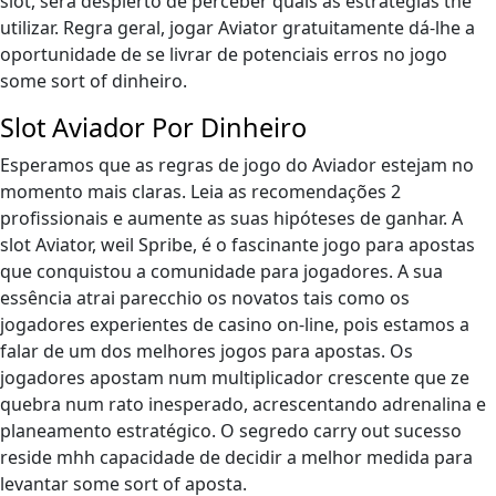
slot, será despierto de perceber quais as estratégias the
utilizar. Regra geral, jogar Aviator gratuitamente dá-lhe a
oportunidade de se livrar de potenciais erros no jogo
some sort of dinheiro.
Slot Aviador Por Dinheiro
Esperamos que as regras de jogo do Aviador estejam no
momento mais claras. Leia as recomendações 2
profissionais e aumente as suas hipóteses de ganhar. A
slot Aviator, weil Spribe, é o fascinante jogo para apostas
que conquistou a comunidade para jogadores. A sua
essência atrai parecchio os novatos tais como os
jogadores experientes de casino on-line, pois estamos a
falar de um dos melhores jogos para apostas. Os
jogadores apostam num multiplicador crescente que ze
quebra num rato inesperado, acrescentando adrenalina e
planeamento estratégico. O segredo carry out sucesso
reside mhh capacidade de decidir a melhor medida para
levantar some sort of aposta.