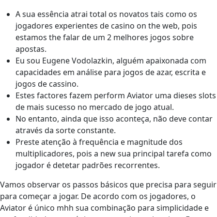
A sua essência atrai total os novatos tais como os
jogadores experientes de casino on the web, pois
estamos the falar de um 2 melhores jogos sobre
apostas.
Eu sou Eugene Vodolazkin, alguém apaixonada com
capacidades em análise para jogos de azar, escrita e
jogos de cassino.
Estes factores fazem perform Aviator uma dieses slots
de mais sucesso no mercado de jogo atual.
No entanto, ainda que isso aconteça, não deve contar
através da sorte constante.
Preste atenção à frequência e magnitude dos
multiplicadores, pois a new sua principal tarefa como
jogador é detetar padrões recorrentes.
Vamos observar os passos básicos que precisa para seguir
para começar a jogar. De acordo com os jogadores, o
Aviator é único mhh sua combinação para simplicidade e