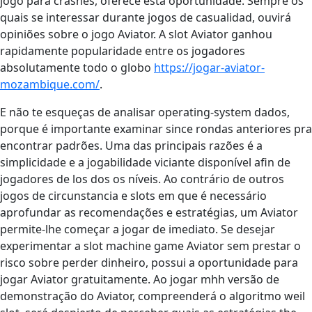
jogo para crashes, oferece esta oportunidade. Sempre os
quais se interessar durante jogos de casualidad, ouvirá
opiniões sobre o jogo Aviator. A slot Aviator ganhou
rapidamente popularidade entre os jogadores
absolutamente todo o globo
https://jogar-aviator-
mozambique.com/
.
E não te esqueças de analisar operating-system dados,
porque é importante examinar since rondas anteriores pra
encontrar padrões. Uma das principais razões é a
simplicidade e a jogabilidade viciante disponível afin de
jogadores de los dos os níveis. Ao contrário de outros
jogos de circunstancia e slots em que é necessário
aprofundar as recomendações e estratégias, um Aviator
permite-lhe começar a jogar de imediato. Se desejar
experimentar a slot machine game Aviator sem prestar o
risco sobre perder dinheiro, possui a oportunidade para
jogar Aviator gratuitamente. Ao jogar mhh versão de
demonstração do Aviator, compreenderá o algoritmo weil