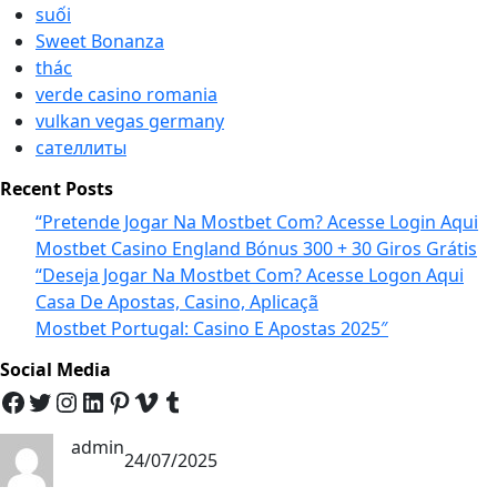
suối
Sweet Bonanza
thác
verde casino romania
vulkan vegas germany
сателлиты
Recent Posts
“Pretende Jogar Na Mostbet Com? Acesse Login Aqui
Mostbet Casino England Bónus 300 + 30 Giros Grátis
“Deseja Jogar Na Mostbet Com? Acesse Logon Aqui
Casa De Apostas, Casino, Aplicaçã
Mostbet Portugal: Casino E Apostas 2025″
Social Media
Facebook
Twitter
Instagram
LinkedIn
Pinterest
Vimeo
Tumblr
admin
24/07/2025