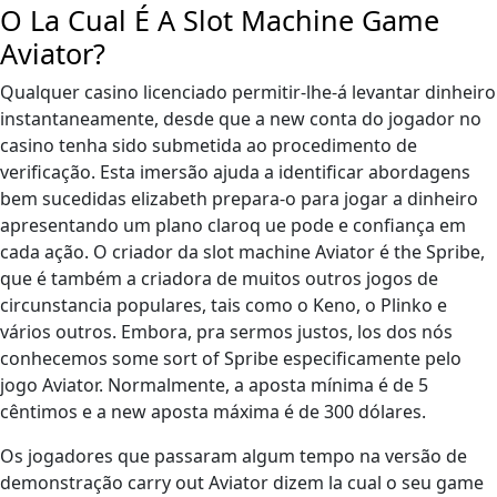
O La Cual É A Slot Machine Game
Aviator?
Qualquer casino licenciado permitir-lhe-á levantar dinheiro
instantaneamente, desde que a new conta do jogador no
casino tenha sido submetida ao procedimento de
verificação. Esta imersão ajuda a identificar abordagens
bem sucedidas elizabeth prepara-o para jogar a dinheiro
apresentando um plano claroq ue pode e confiança em
cada ação. O criador da slot machine Aviator é the Spribe,
que é também a criadora de muitos outros jogos de
circunstancia populares, tais como o Keno, o Plinko e
vários outros. Embora, pra sermos justos, los dos nós
conhecemos some sort of Spribe especificamente pelo
jogo Aviator. Normalmente, a aposta mínima é de 5
cêntimos e a new aposta máxima é de 300 dólares.
Os jogadores que passaram algum tempo na versão de
demonstração carry out Aviator dizem la cual o seu game