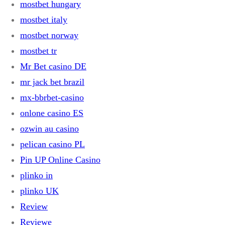
mostbet hungary
mostbet italy
mostbet norway
mostbet tr
Mr Bet casino DE
mr jack bet brazil
mx-bbrbet-casino
onlone casino ES
ozwin au casino
pelican casino PL
Pin UP Online Casino
plinko in
plinko UK
Review
Reviewe