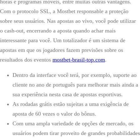
horas e programas móveis, entre muitas outras vantagens.
Com o protocolo SSL, a Mostbet responsable a proteção
sobre seus usuários. Nas apostas ao vivo, você pode utilizar
o cash-out, encerrando a aposta quando achar mais
interessante para você. Um totalizador é um sistema de
apostas em que os jogadores fazem previsões sobre os
resultados dos eventos
mostbet-brasil-top.com
.
Dentro da interface você terá, por exemplo, suporte ao
cliente no ano de português para melhorar mais ainda a
sua experiência nesta casa de apostas esportivas.
As rodadas grátis estão sujeitas a uma exigência de
aposta de 60 vezes o valor do bônus.
Com uma ampla variedade de opções de mercado, os
usuários podem tirar proveito de grandes probabilidades