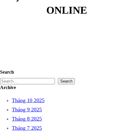
ONLINE
Search
Search
S
Archive
e
Tháng 10 2025
a
Tháng 9 2025
r
Tháng 8 2025
c
Tháng 7 2025
h