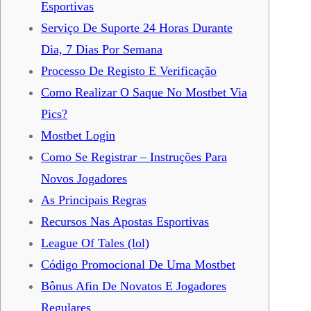
Esportivas
Serviço De Suporte 24 Horas Durante
Dia, 7 Dias Por Semana
Processo De Registo E Verificação
Como Realizar O Saque No Mostbet Via
Pics?
Mostbet Login
Como Se Registrar – Instruções Para
Novos Jogadores
As Principais Regras
Recursos Nas Apostas Esportivas
League Of Tales (lol)
Código Promocional De Uma Mostbet
Bônus Afin De Novatos E Jogadores
Regulares