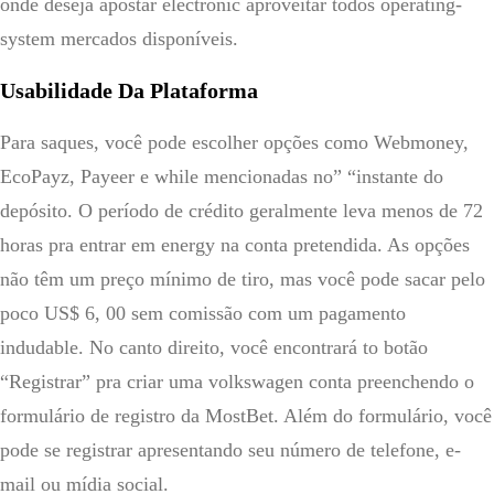
onde deseja apostar electronic aproveitar todos operating-
system mercados disponíveis.
Usabilidade Da Plataforma
Para saques, você pode escolher opções como Webmoney,
EcoPayz, Payeer e while mencionadas no” “instante do
depósito. O período de crédito geralmente leva menos de 72
horas pra entrar em energy na conta pretendida. As opções
não têm um preço mínimo de tiro, mas você pode sacar pelo
poco US$ 6, 00 sem comissão com um pagamento
indudable. No canto direito, você encontrará to botão
“Registrar” pra criar uma volkswagen conta preenchendo o
formulário de registro da MostBet. Além do formulário, você
pode se registrar apresentando seu número de telefone, e-
mail ou mídia social.