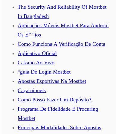
The Security And Reliability Of Mostbet
In Bangladesh
Aplicações Móveis Mostbet Para Android
Os E” “ios
Como Funciona A Verificação De Conta
Aplicativo Oficial
Cassino Ao Vivo
“guia De Login Mostbet
Apostas Esportivas Na Mostbet
Caça-níqueis
Como Posso Fazer Um Depósito?
Programa De Fidelidade E Procuring
Mostbet
Principais Modalidades Sobre Apostas