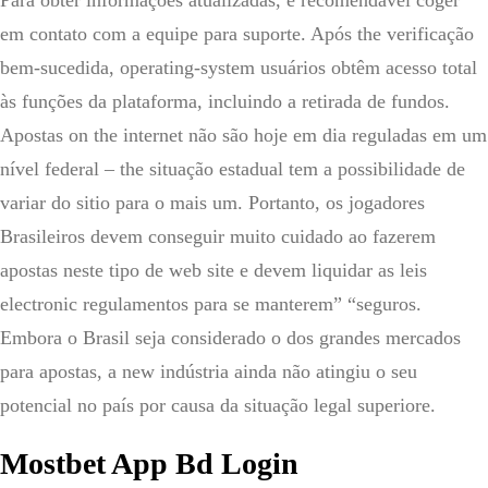
Para obter informações atualizadas, é recomendável coger
em contato com a equipe para suporte. Após the verificação
bem-sucedida, operating-system usuários obtêm acesso total
às funções da plataforma, incluindo a retirada de fundos.
Apostas on the internet não são hoje em dia reguladas em um
nível federal – the situação estadual tem a possibilidade de
variar do sitio para o mais um. Portanto, os jogadores
Brasileiros devem conseguir muito cuidado ao fazerem
apostas neste tipo de web site e devem liquidar as leis
electronic regulamentos para se manterem” “seguros.
Embora o Brasil seja considerado o dos grandes mercados
para apostas, a new indústria ainda não atingiu o seu
potencial no país por causa da situação legal superiore.
Mostbet App Bd Login