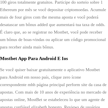
100 giros totalmente gratuitos. Participe do sorteio sobre 1
Ethereum por mês se você depositar criptomoedas. Acumule
mais de four giros com the mesma aposta e você poderá
desatascar um bônus added que aumentará tua taxa de odds.
É claro que, ao se registrar no Mostbet, você pode receber
um bônus de boas-vindas ou aplicar um código promocional
para receber ainda mais bônus.
Mostbet App Para Android E Ios
Se você quiser baixar gratuitamente o aplicativo Mostbet
para Android em nosso país, clique zero ícone
correspondente mhh página principal perform site da casa de
apostas. Com mais de 10 anos de experiência no mercado de
apostas online, MostBet se estabeleceu lo que um agente de
apostas confiável elizabeth honesto. Reviews de usuários