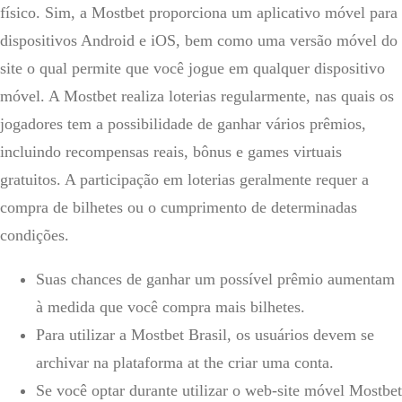
físico. Sim, a Mostbet proporciona um aplicativo móvel para
dispositivos Android e iOS, bem como uma versão móvel do
site o qual permite que você jogue em qualquer dispositivo
móvel. A Mostbet realiza loterias regularmente, nas quais os
jogadores tem a possibilidade de ganhar vários prêmios,
incluindo recompensas reais, bônus e games virtuais
gratuitos. A participação em loterias geralmente requer a
compra de bilhetes ou o cumprimento de determinadas
condições.
Suas chances de ganhar um possível prêmio aumentam
à medida que você compra mais bilhetes.
Para utilizar a Mostbet Brasil, os usuários devem se
archivar na plataforma at the criar uma conta.
Se você optar durante utilizar o web-site móvel Mostbet