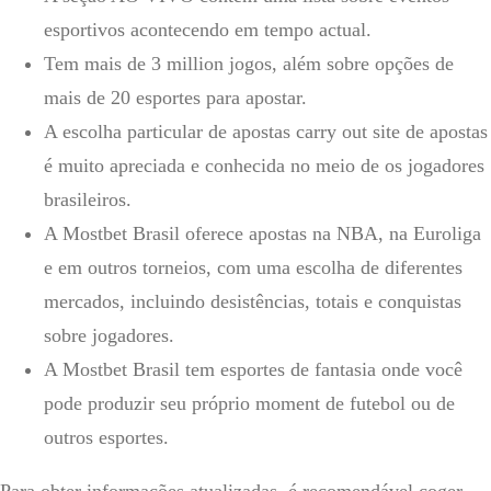
esportivos acontecendo em tempo actual.
Tem mais de 3 million jogos, além sobre opções de
mais de 20 esportes para apostar.
A escolha particular de apostas carry out site de apostas
é muito apreciada e conhecida no meio de os jogadores
brasileiros.
A Mostbet Brasil oferece apostas na NBA, na Euroliga
e em outros torneios, com uma escolha de diferentes
mercados, incluindo desistências, totais e conquistas
sobre jogadores.
A Mostbet Brasil tem esportes de fantasia onde você
pode produzir seu próprio moment de futebol ou de
outros esportes.