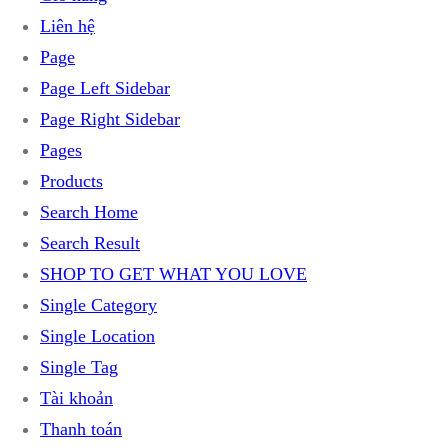
Liên hệ
Page
Page Left Sidebar
Page Right Sidebar
Pages
Products
Search Home
Search Result
SHOP TO GET WHAT YOU LOVE
Single Category
Single Location
Single Tag
Tài khoản
Thanh toán