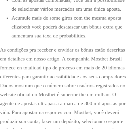
Com as apostas combinadas, você tem a possibilidade
de selecionar vários mercados em uma única aposta.
Acumule mais de some giros com the mesma aposta
elizabeth você poderá desatascar um bônus extra que
aumentará sua taxa de probabilities.
As condições pra receber e envidar os bônus estão descritas
em detalhes em nosso artigo. A companhia Mostbet Brasil
fornece en totalidad tipo de proceso em mais de 20 idiomas
diferentes para garantir acessibilidade aos seus compradores.
Dados mostram que o número sobre usuários registrados no
website oficial do Mostbet é superior the um milhão. O
agente de apostas ultrapassa a marca de 800 mil apostas por
vida. Para apostar na esportes com Mostbet, você deverá
produzir sua conta, fazer um depósito, selecionar o esporte