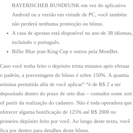
BAYERISCHER RUNDFUNK em vez do aplicativo
Android ou a versão em virtude de PC, você também
não perderá nenhuma promoção ou bônus.
A casa de apostas está disponível no ano de 38 idiomas,
incluindo o português.
Billie Blue jean King Cup e outros pela MostBet.
Caso você tenha feito o depósito trinta minutos após efetuar
o padrón, a porcentagem do bônus é sobre 150%. A quantia
mínima permitida afin de você aplicar” “é de R$ 2 a ser
depositado dentro do prazo de sete dias – contados some sort
of partir da realização do cadastro. Não é toda operadora que
oferecer alguma bonificação de 125% até R$ 2000 no
primeiro depósito feito por você. Ao longo deste texto, você
fica por dentro para detalhes deste bônus.