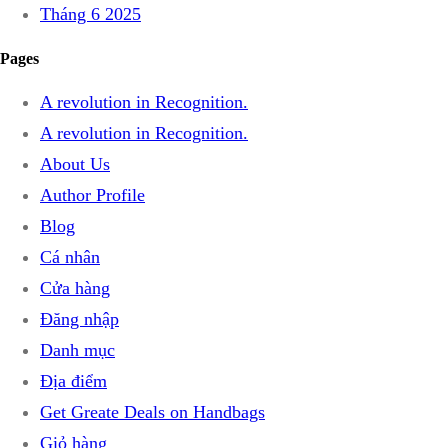
Tháng 6 2025
Pages
A revolution in Recognition.
A revolution in Recognition.
About Us
Author Profile
Blog
Cá nhân
Cửa hàng
Đăng nhập
Danh mục
Địa điểm
Get Greate Deals on Handbags
Giỏ hàng