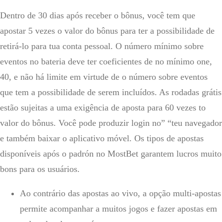
Dentro de 30 dias após receber o bônus, você tem que
apostar 5 vezes o valor do bônus para ter a possibilidade de
retirá-lo para tua conta pessoal. O número mínimo sobre
eventos no bateria deve ter coeficientes de no mínimo one,
40, e não há limite em virtude de o número sobre eventos
que tem a possibilidade de serem incluídos. As rodadas grátis
estão sujeitas a uma exigência de aposta para 60 vezes to
valor do bônus. Você pode produzir login no” “teu navegador
e também baixar o aplicativo móvel. Os tipos de apostas
disponíveis após o padrón no MostBet garantem lucros muito
bons para os usuários.
Ao contrário das apostas ao vivo, a opção multi-apostas
permite acompanhar a muitos jogos e fazer apostas em