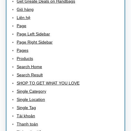
Get Greate Deals on Handbags
Giỏ hàng
Liên hệ
Page
Page Left Sidebar
Page Right Sidebar
Pages
Products
Search Home
Search Result
SHOP TO GET WHAT YOU LOVE
Single Category
Single Location
Single Tag
Tài khoản
Thanh toán