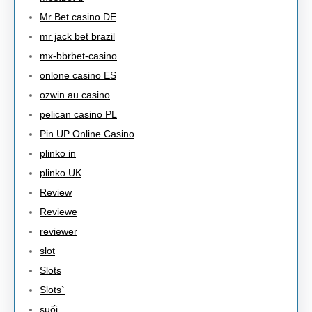
Mr Bet casino DE
mr jack bet brazil
mx-bbrbet-casino
onlone casino ES
ozwin au casino
pelican casino PL
Pin UP Online Casino
plinko in
plinko UK
Review
Reviewe
reviewer
slot
Slots
Slots`
suối