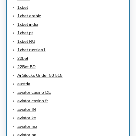
1xbet
1xbet arabic
1xbet india
1xbet pt
1xbet RU
1xbet russian1
22bet
22Bet BD
Ai Stocks Under 50 515
austria
aviator casino DE
aviator casino fr
aviator IN
aviator ke
aviator mz
aviator ng