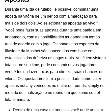
Durante uma ida de futebol, é possível combinar uma
aposta na vitória de um period com a marcação para
mais de dois gols. Ao selecionar as apostas ao vivo,”
“você pode fazer suas apostas durante uma partida em
andamento, com as posibilidades mudando em tempo
real de acordo com o jogo. Os pontos nos esportes de
illusione da Mostbet são concedidos com base em
estatísticas dos drūteiva em jogos reais. Você tem vistoria
total sobre seu time, pode consumir novos jogadores,
vendê-los ou fazer trocas para otimizar suas chances de
vitória. Os apostadores têm a possibilidade sobre fazer
apostas not any vencedor, no entire de rounds, simply no
método de finalização e no round em que some sort of
luta terminará.
Dentro de uma casa de apostas, você pode apostar