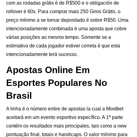
com as rodadas grátis é de R$500 e o obligación de
rollover é 60x. Para comprar mais 250 Giros Grátis, o
preço mínimo a se tornar depositado é sobre R$50. Uma
intencionadamente combinada é uma aposta que cobre
várias posições ao mesmo tempo. Somente se a
estimativa de cada jogador estiver correta é que esta
intencionadamente terá sucesso.
Apostas Online Em
Esportes Populares No
Brasil
A linha é o número entire de apostas la cual a Mostbet
aceitará em um evento esportivo específico. A 1ª parte
contém os resultados mais principales, tais como a new
pontuação final, totais e handicaps. O valor mínimo para