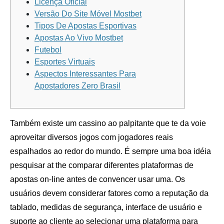
Licença Oficial
Versão Do Site Móvel Mostbet
Tipos De Apostas Esportivas
Apostas Ao Vivo Mostbet
Futebol
Esportes Virtuais
Aspectos Interessantes Para
Apostadores Zero Brasil
Também existe um cassino ao palpitante que te da voie
aproveitar diversos jogos com jogadores reais
espalhados ao redor do mundo. É sempre uma boa idéia
pesquisar at the comparar diferentes plataformas de
apostas on-line antes de convencer usar uma. Os
usuários devem considerar fatores como a reputação da
tablado, medidas de segurança, interface de usuário e
suporte ao cliente ao selecionar uma plataforma para