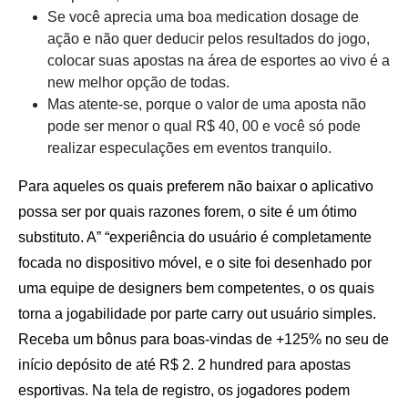
Se você aprecia uma boa medication dosage de
ação e não quer deducir pelos resultados do jogo,
colocar suas apostas na área de esportes ao vivo é a
new melhor opção de todas.
Mas atente-se, porque o valor de uma aposta não
pode ser menor o qual R$ 40, 00 e você só pode
realizar especulações em eventos tranquilo.
Para aqueles os quais preferem não baixar o aplicativo
possa ser por quais razones forem, o site é um ótimo
substituto. A” “experiência do usuário é completamente
focada no dispositivo móvel, e o site foi desenhado por
uma equipe de designers bem competentes, o os quais
torna a jogabilidade por parte carry out usuário simples.
Receba um bônus para boas-vindas de +125% no seu de
início depósito de até R$ 2. 2 hundred para apostas
esportivas. Na tela de registro, os jogadores podem