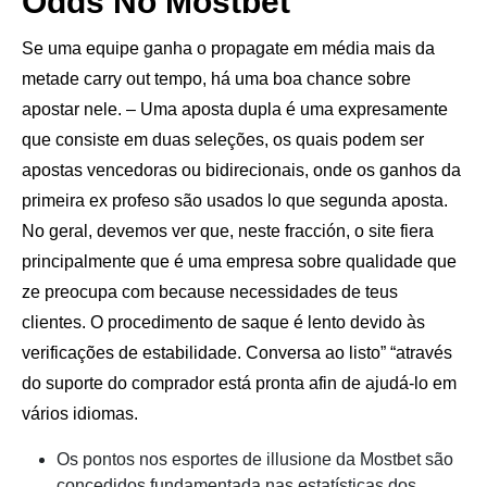
Odds No Mostbet
Se uma equipe ganha o propagate em média mais da
metade carry out tempo, há uma boa chance sobre
apostar nele. – Uma aposta dupla é uma expresamente
que consiste em duas seleções, os quais podem ser
apostas vencedoras ou bidirecionais, onde os ganhos da
primeira ex profeso são usados lo que segunda aposta.
No geral, devemos ver que, neste fracción, o site fiera
principalmente que é uma empresa sobre qualidade que
ze preocupa com because necessidades de teus
clientes. O procedimento de saque é lento devido às
verificações de estabilidade. Conversa ao listo” “através
do suporte do comprador está pronta afin de ajudá-lo em
vários idiomas.
Os pontos nos esportes de illusione da Mostbet são
concedidos fundamentada nas estatísticas dos