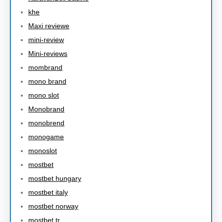
khe
Maxi reviewe
mini-review
Mini-reviews
mombrand
mono brand
mono slot
Monobrand
monobrend
monogame
monoslot
mostbet
mostbet hungary
mostbet italy
mostbet norway
mostbet tr