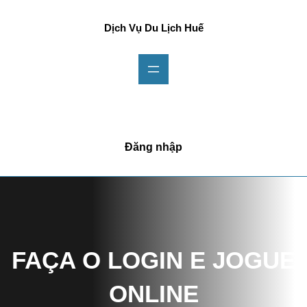
Chuyển
đến
Dịch Vụ Du Lịch Huế
phần
nội
dung
Đăng nhập
FAÇA O LOGIN E JOGUE
ONLINE