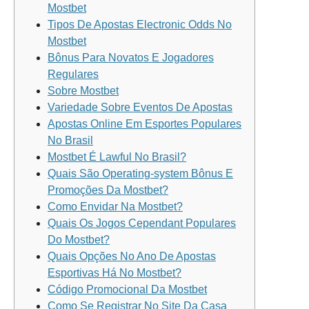
Mostbet
Tipos De Apostas Electronic Odds No
Mostbet
Bônus Para Novatos E Jogadores
Regulares
Sobre Mostbet
Variedade Sobre Eventos De Apostas
Apostas Online Em Esportes Populares
No Brasil
Mostbet É Lawful No Brasil?
Quais São Operating-system Bônus E
Promoções Da Mostbet?
Como Envidar Na Mostbet?
Quais Os Jogos Cependant Populares
Do Mostbet?
Quais Opções No Ano De Apostas
Esportivas Há No Mostbet?
Código Promocional Da Mostbet
Como Se Registrar No Site Da Casa