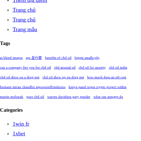
Thêm địa điểm
Trang chủ
Trang chủ
Trang mẫu
Tags
ai blend images
apr 是什麼
benefits of cbd oil
biggie smalls pfp
can a company fire you for cbd oil
cbd arousal oil
cbd oil for anxiety
cbd oil india
cbd oil show on a drug test
cbd oil show up on drug test
how much does an nft cost
humane imran chaudhri aipoweredfriedaxios
kenya panel urges crypto project within
martin mobarak
pure cbd oil
warren davidson gary gensler
what can autogpt do
Categories
1win fr
1xbet