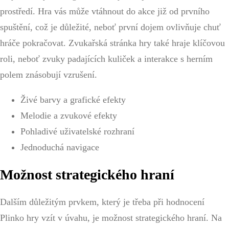
prostředí. Hra vás může vtáhnout do akce již od prvního
spuštění, což je důležité, neboť první dojem ovlivňuje chuť
hráče pokračovat. Zvukařská stránka hry také hraje klíčovou
roli, neboť zvuky padajících kuliček a interakce s herním
polem znásobují vzrušení.
Živé barvy a grafické efekty
Melodie a zvukové efekty
Pohladivé uživatelské rozhraní
Jednoduchá navigace
Možnost strategického hraní
Dalším důležitým prvkem, který je třeba při hodnocení
Plinko hry vzít v úvahu, je možnost strategického hraní. Na