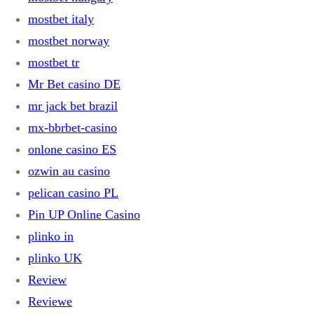
mostbet italy
mostbet norway
mostbet tr
Mr Bet casino DE
mr jack bet brazil
mx-bbrbet-casino
onlone casino ES
ozwin au casino
pelican casino PL
Pin UP Online Casino
plinko in
plinko UK
Review
Reviewe