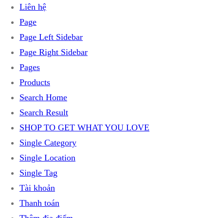
Liên hệ
Page
Page Left Sidebar
Page Right Sidebar
Pages
Products
Search Home
Search Result
SHOP TO GET WHAT YOU LOVE
Single Category
Single Location
Single Tag
Tài khoản
Thanh toán