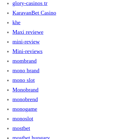
glory-casinos tr
KaravanBet Casino
khe
Maxi reviewe
mini-review
Mini-reviews
mombrand
mono brand
mono slot
Monobrand
monobrend
monogame
monoslot
mostbet
mostbet hungary