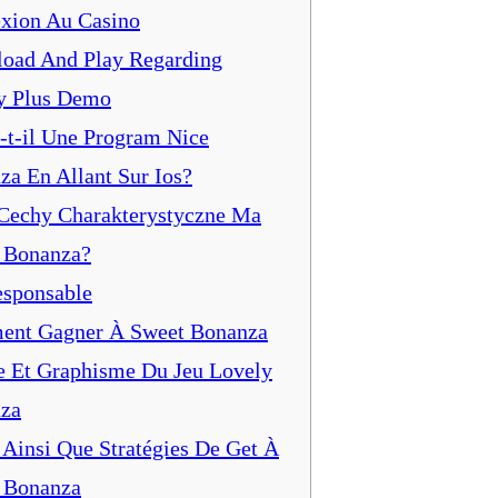
xion Au Casino
oad And Play Regarding
 Plus Demo
e-t-il Une Program Nice
za En Allant Sur Ios?
 Cechy Charakterystyczne Ma
 Bonanza?
esponsable
nt Gagner À Sweet Bonanza
 Et Graphisme Du Jeu Lovely
za
 Ainsi Que Stratégies De Get À
 Bonanza