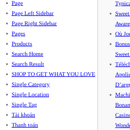
Page
Typic
Page Left Sidebar
Sweet
Page Right Sidebar
Aware
Pages
Où Jo
Products
Bonus 
Search Home
Sweet
Search Result
Téléc
SHOP TO GET WHAT YOU LOVE
Appli
Single Category
D’arg
Single Location
Machi
Single Tag
Bonan
Tài khoản
Casino
Thanh toán
Wonde