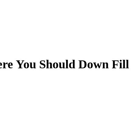
re You Should Down Fill