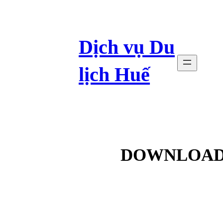
Chuyển
đến
Dịch vụ Du
phần
nội
lịch Huế
dung
DOWNLOAD 