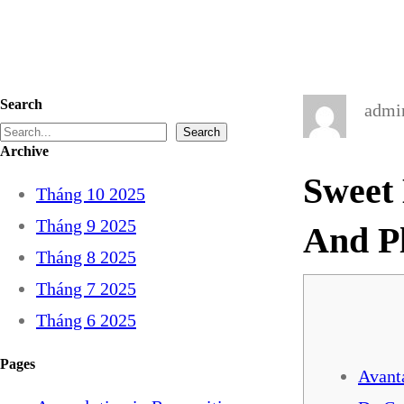
Search
admi
Search
S
Archive
e
Sweet 
Tháng 10 2025
a
Tháng 9 2025
And P
r
Tháng 8 2025
c
Tháng 7 2025
h
Tháng 6 2025
Pages
Avant