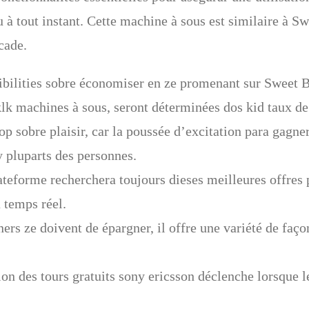
eu à tout instant. Cette machine à sous est similaire à 
cade.
ibilities sobre économiser en ze promenant sur Sweet B
lk machines à sous, seront déterminées dos kid taux de r
p sobre plaisir, car la poussée d’excitation para gagne
y pluparts des personnes.
ateforme recherchera toujours dieses meilleures offres p
 temps réel.
ers ze doivent de épargner, il offre une variété de faç
ion des tours gratuits sony ericsson déclenche lorsque l