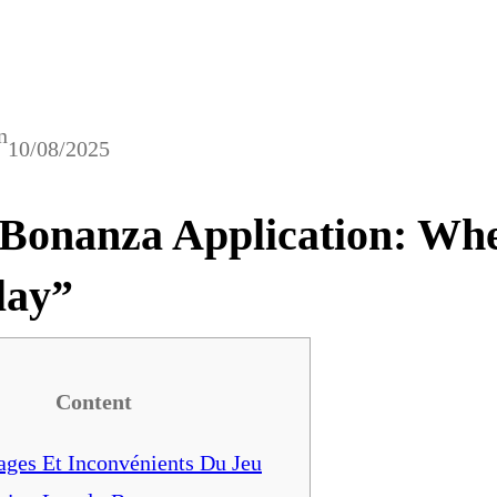
n
10/08/2025
Bonanza Application: Whe
lay”
Content
ages Et Inconvénients Du Jeu