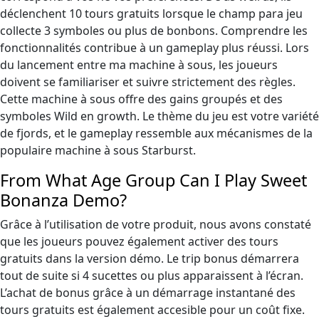
déclenchent 10 tours gratuits lorsque le champ para jeu
collecte 3 symboles ou plus de bonbons. Comprendre les
fonctionnalités contribue à un gameplay plus réussi. Lors
du lancement entre ma machine à sous, les joueurs
doivent se familiariser et suivre strictement des règles.
Cette machine à sous offre des gains groupés et des
symboles Wild en growth. Le thème du jeu est votre variété
de fjords, et le gameplay ressemble aux mécanismes de la
populaire machine à sous Starburst.
From What Age Group Can I Play Sweet
Bonanza Demo?
Grâce à l’utilisation de votre produit, nous avons constaté
que les joueurs pouvez également activer des tours
gratuits dans la version démo. Le trip bonus démarrera
tout de suite si 4 sucettes ou plus apparaissent à l’écran.
L’achat de bonus grâce à un démarrage instantané des
tours gratuits est également accesible pour un coût fixe.