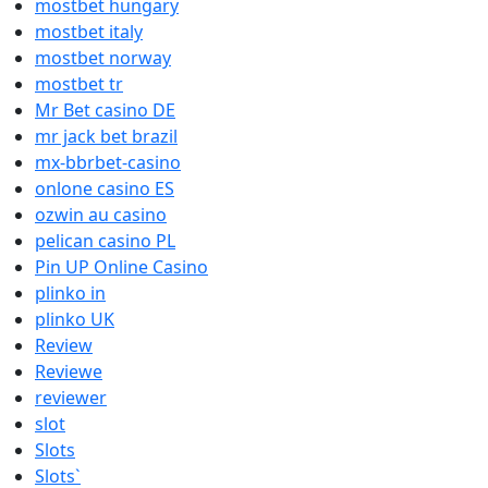
mostbet hungary
mostbet italy
mostbet norway
mostbet tr
Mr Bet casino DE
mr jack bet brazil
mx-bbrbet-casino
onlone casino ES
ozwin au casino
pelican casino PL
Pin UP Online Casino
plinko in
plinko UK
Review
Reviewe
reviewer
slot
Slots
Slots`