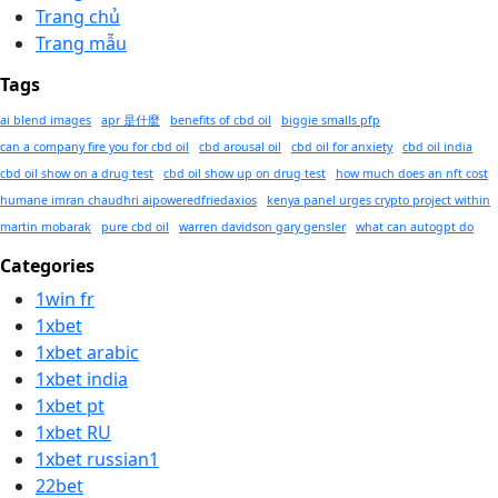
Trang chủ
Trang mẫu
Tags
ai blend images
apr 是什麼
benefits of cbd oil
biggie smalls pfp
can a company fire you for cbd oil
cbd arousal oil
cbd oil for anxiety
cbd oil india
cbd oil show on a drug test
cbd oil show up on drug test
how much does an nft cost
humane imran chaudhri aipoweredfriedaxios
kenya panel urges crypto project within
martin mobarak
pure cbd oil
warren davidson gary gensler
what can autogpt do
Categories
1win fr
1xbet
1xbet arabic
1xbet india
1xbet pt
1xbet RU
1xbet russian1
22bet