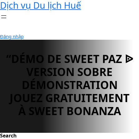
Dịch vụ Du lịch Huế
Chuyển
đến
phần
nội
dung
Đăng nhập
“DÉMO DE SWEET PAZ ᐉ
VERSION SOBRE
DÉMONSTRATION
JOUEZ GRATUITEMENT
À SWEET BONANZA
Search