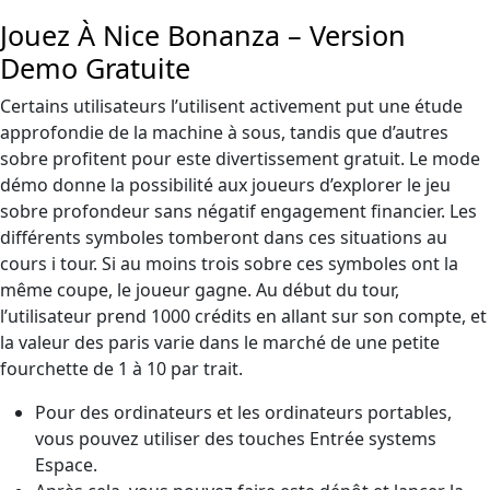
Jouez À Nice Bonanza – Version
Demo Gratuite
Certains utilisateurs l’utilisent activement put une étude
approfondie de la machine à sous, tandis que d’autres
sobre profitent pour este divertissement gratuit. Le mode
démo donne la possibilité aux joueurs d’explorer le jeu
sobre profondeur sans négatif engagement financier. Les
différents symboles tomberont dans ces situations au
cours i tour. Si au moins trois sobre ces symboles ont la
même coupe, le joueur gagne. Au début du tour,
l’utilisateur prend 1000 crédits en allant sur son compte, et
la valeur des paris varie dans le marché de une petite
fourchette de 1 à 10 par trait.
Pour des ordinateurs et les ordinateurs portables,
vous pouvez utiliser des touches Entrée systems
Espace.