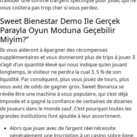
d’allouer une somme d’argent spécifique pour jouer, qui ne
vous coûtera pas trop cher si vous perdez.
Sweet Bienestar Demo Ile Gerçek
Parayla Oyun Moduna Geçebilir
Miyim?”
Ils vous aideront à épargner des récompenses
supplémentaires et vous donneront plus de trips à jouer. Il
s’agit d’un quantité élevé qui nous indique qu’en jouant
longtemps, le visiteur ne perdra la cual 3, 5 % de son
liquidité. Par conséquent, plus vous jouez de tours, plus
vous avez de odds de gagner gros. Sweet Bonanza se
révèle être une machine à sous populaire, qui s’est déjà
imposée et a gagné la confiance de centaines de dizaines
de joueurs dans le monde sauf. C’est pourquoi toutes les
grandes institutions l’ont ajoutée à leur assortiment.
Alors que jouer avec de l’argent réel nécessite
généralement une inscription à un casino sobre ligne,