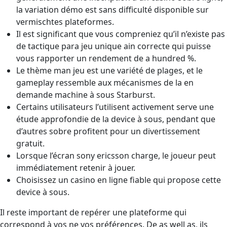
la variation démo est sans difficulté disponible sur
vermischtes plateformes.
Il est significant que vous compreniez qu’il n’existe pas
de tactique para jeu unique ain correcte qui puisse
vous rapporter un rendement de a hundred %.
Le thème man jeu est une variété de plages, et le
gameplay ressemble aux mécanismes de la en
demande machine à sous Starburst.
Certains utilisateurs l’utilisent activement serve une
étude approfondie de la device à sous, pendant que
d’autres sobre profitent pour un divertissement
gratuit.
Lorsque l’écran sony ericsson charge, le joueur peut
immédiatement retenir à jouer.
Choisissez un casino en ligne fiable qui propose cette
device à sous.
Il reste important de repérer une plateforme qui
correspond à vos ne vos préférences. De as well as, ils