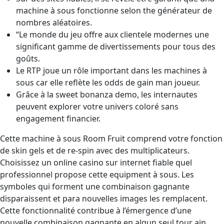
machine à sous fonctionne selon the générateur de
nombres aléatoires.
“Le monde du jeu offre aux clientele modernes une
significant gamme de divertissements pour tous des
goûts.
Le RTP joue un rôle important dans les machines à
sous car elle reflète les odds de gain man joueur.
Grâce à la sweet bonanza demo, les internautes
peuvent explorer votre univers coloré sans
engagement financier.
Cette machine à sous Room Fruit comprend votre fonction
de skin gels et de re-spin avec des multiplicateurs.
Choisissez un online casino sur internet fiable quel
professionnel propose cette equipment à sous. Les
symboles qui forment une combinaison gagnante
disparaissent et para nouvelles images les remplacent.
Cette fonctionnalité contribue à l’émergence d’une
nouvelle combinaison gagnante en algun seul tour ain