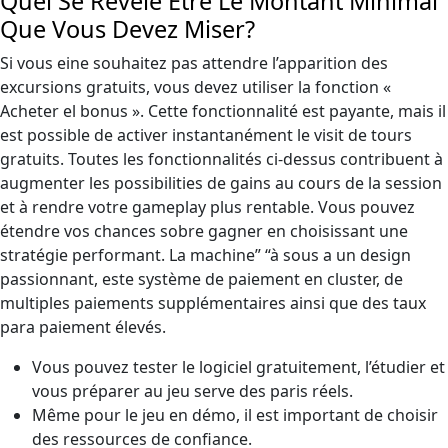
Quel Se Révèle Être Le Montant Minimal
Que Vous Devez Miser?
Si vous eine souhaitez pas attendre l’apparition des
excursions gratuits, vous devez utiliser la fonction «
Acheter el bonus ». Cette fonctionnalité est payante, mais il
est possible de activer instantanément le visit de tours
gratuits. Toutes les fonctionnalités ci-dessus contribuent à
augmenter les possibilities de gains au cours de la session
et à rendre votre gameplay plus rentable. Vous pouvez
étendre vos chances sobre gagner en choisissant une
stratégie performant. La machine” “à sous a un design
passionnant, este système de paiement en cluster, de
multiples paiements supplémentaires ainsi que des taux
para paiement élevés.
Vous pouvez tester le logiciel gratuitement, l’étudier et
vous préparer au jeu serve des paris réels.
Même pour le jeu en démo, il est important de choisir
des ressources de confiance.