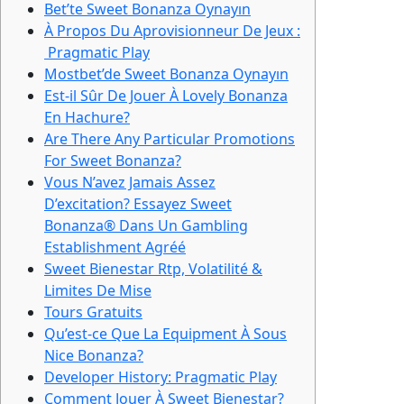
Bet’te Sweet Bonanza Oynayın
À Propos Du Aprovisionneur De Jeux :
Pragmatic Play
Mostbet’de Sweet Bonanza Oynayın
Est-il Sûr De Jouer À Lovely Bonanza
En Hachure?
Are There Any Particular Promotions
For Sweet Bonanza?
Vous N’avez Jamais Assez
D’excitation? Essayez Sweet
Bonanza® Dans Un Gambling
Establishment Agréé
Sweet Bienestar Rtp, Volatilité &
Limites De Mise
Tours Gratuits
Qu’est-ce Que La Equipment À Sous
Nice Bonanza?
Developer History: Pragmatic Play
Comment Jouer À Sweet Bienestar?