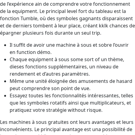
de l’expérience ain de comprendre votre fonctionnement
de la equipment. Le principal level fort du tableau est la
fonction Tumble, où des symboles gagnants disparaissent
et de derniers tombent à leur place, créant kklk chances de
épargner plusieurs fois durante un seul trip.
Il suffit de avoir une machine à sous et sobre l’ouvrir
en function démo.
Chaque equipment à sous some sort of un thème,
dieses fonctions supplémentaires, un niveau de
rendement et d’autres paramètres.
Même une unité éloignée des amusements de hasard
peut comprendre son point de vue.
Essayez toutes les fonctionnalités intéressantes, telles
que les symboles rotatifs ainsi que multiplicateurs, et
pratiquez votre stratégie without risque.
Les machines à sous gratuites ont leurs avantages et leurs
inconvénients. Le principal avantage est una possibilité de