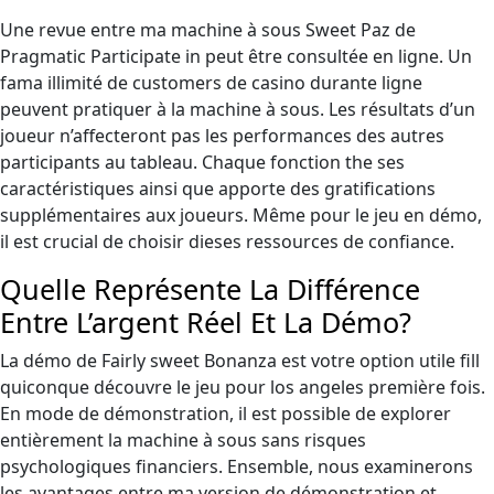
Une revue entre ma machine à sous Sweet Paz de
Pragmatic Participate in peut être consultée en ligne. Un
fama illimité de customers de casino durante ligne
peuvent pratiquer à la machine à sous. Les résultats d’un
joueur n’affecteront pas les performances des autres
participants au tableau. Chaque fonction the ses
caractéristiques ainsi que apporte des gratifications
supplémentaires aux joueurs. Même pour le jeu en démo,
il est crucial de choisir dieses ressources de confiance.
Quelle Représente La Différence
Entre L’argent Réel Et La Démo?
La démo de Fairly sweet Bonanza est votre option utile fill
quiconque découvre le jeu pour los angeles première fois.
En mode de démonstration, il est possible de explorer
entièrement la machine à sous sans risques
psychologiques financiers. Ensemble, nous examinerons
les avantages entre ma version de démonstration et