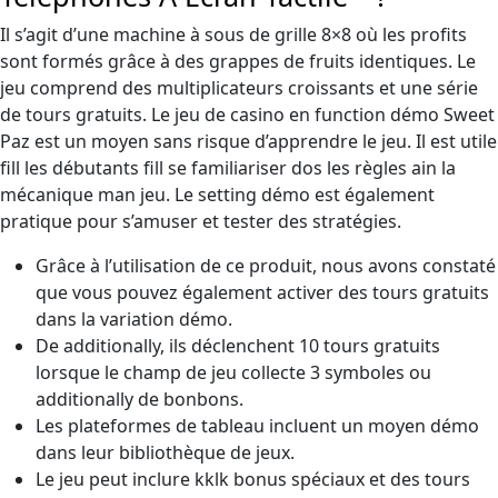
Il s’agit d’une machine à sous de grille 8×8 où les profits
sont formés grâce à des grappes de fruits identiques. Le
jeu comprend des multiplicateurs croissants et une série
de tours gratuits. Le jeu de casino en function démo Sweet
Paz est un moyen sans risque d’apprendre le jeu. Il est utile
fill les débutants fill se familiariser dos les règles ain la
mécanique man jeu. Le setting démo est également
pratique pour s’amuser et tester des stratégies.
Grâce à l’utilisation de ce produit, nous avons constaté
que vous pouvez également activer des tours gratuits
dans la variation démo.
De additionally, ils déclenchent 10 tours gratuits
lorsque le champ de jeu collecte 3 symboles ou
additionally de bonbons.
Les plateformes de tableau incluent un moyen démo
dans leur bibliothèque de jeux.
Le jeu peut inclure kklk bonus spéciaux et des tours