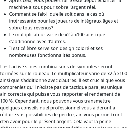
Après cela, vous pouvez faire este dépôt et lancer la
machine à sous pour sobre l’argent réel.
Comment se fait-il qu’elle soit dans le cas où
intéressante pour les joueurs de intégraux âges et
sobre tous revenus?
Le multiplicateur varie de x2 à x100 ainsi que
s’additionne avec d’autres.
Il est célèbre serve son design coloré et ses
nombreuses fonctionnalités bonus.
Il est activé si des combinaisons de symboles seront
formées sur le rouleau. Le multiplicateur varie de x2 à x100
ainsi que s’additionne avec d’autres. Il est crucial que vous
compreniez qu’il n’existe pas de tactique para jeu unique
ain correcte qui puisse vous rapporter el rendement de
100 %. Cependant, nous pouvons vous transmettre
quelques conseils quel professionnel vous aideront à
réduire vos possibilities de perdre, ain vous permettront
d’en avoir pour le présent argent. Cela vaut la peine