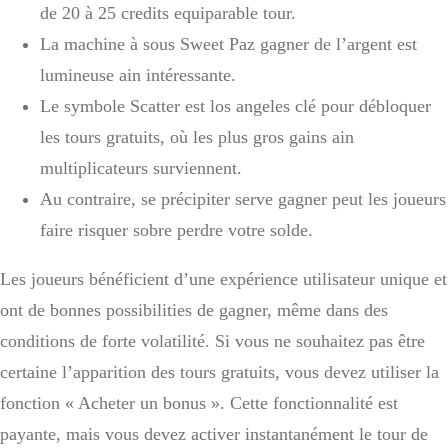
de 20 à 25 credits equiparable tour.
La machine à sous Sweet Paz gagner de l’argent est
lumineuse ain intéressante.
Le symbole Scatter est los angeles clé pour débloquer
les tours gratuits, où les plus gros gains ain
multiplicateurs surviennent.
Au contraire, se précipiter serve gagner peut les joueurs
faire risquer sobre perdre votre solde.
Les joueurs bénéficient d’une expérience utilisateur unique et
ont de bonnes possibilities de gagner, même dans des
conditions de forte volatilité. Si vous ne souhaitez pas être
certaine l’apparition des tours gratuits, vous devez utiliser la
fonction « Acheter un bonus ». Cette fonctionnalité est
payante, mais vous devez activer instantanément le tour de