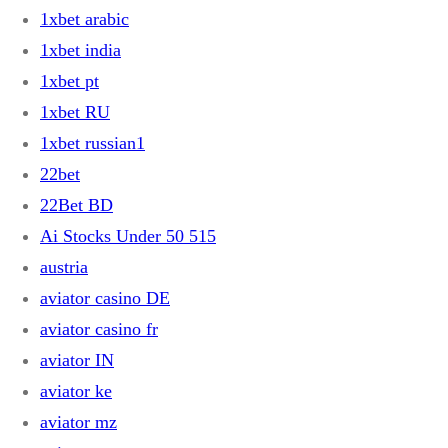
1xbet arabic
1xbet india
1xbet pt
1xbet RU
1xbet russian1
22bet
22Bet BD
Ai Stocks Under 50 515
austria
aviator casino DE
aviator casino fr
aviator IN
aviator ke
aviator mz