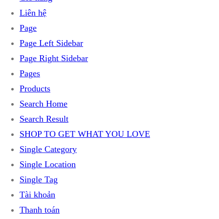
Liên hệ
Page
Page Left Sidebar
Page Right Sidebar
Pages
Products
Search Home
Search Result
SHOP TO GET WHAT YOU LOVE
Single Category
Single Location
Single Tag
Tài khoản
Thanh toán