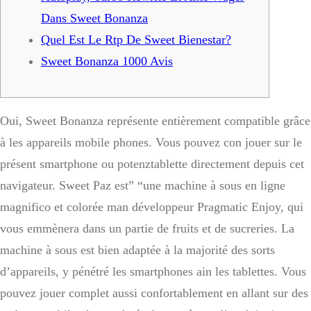
Dans Sweet Bonanza
Quel Est Le Rtp De Sweet Bienestar?
Sweet Bonanza 1000 Avis
Oui, Sweet Bonanza représente entièrement compatible grâce
à les appareils mobile phones. Vous pouvez con jouer sur le
présent smartphone ou potenztablette directement depuis cet
navigateur. Sweet Paz est” “une machine à sous en ligne
magnifico et colorée man développeur Pragmatic Enjoy, qui
vous emmènera dans un partie de fruits et de sucreries. La
machine à sous est bien adaptée à la majorité des sorts
d’appareils, y pénétré les smartphones ain les tablettes. Vous
pouvez jouer complet aussi confortablement en allant sur des