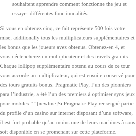
souhaitent apprendre comment fonctionne the jeu et
essayer différentes fonctionnalités.
Si vous en obtenez cinq, ce fait représente 500 fois votre
mise, additionally tous les multiplicateurs supplémentaires et
les bonus que les joueurs avez obtenus. Obtenez-en 4, et
vous déclencherez un multiplicateur et des travels gratuits.
Chaque lollipop supplémentaire obtenu au cours de ce tour
vous accorde un multiplicateur, qui est ensuite conservé pour
des tours gratuits bonus. Pragmatic Play, l’un des pionniers
para l’industrie, a été l’un des premiers à optimiser syns jeux
pour mobiles.” “[newline]Si Pragmatic Play renseigné partie
du profile d’un casino sur internet disposant d’une software,
il est fort probable qu’au moins une de leurs machines à sous
soit disponible en se promenant sur cette plateforme.