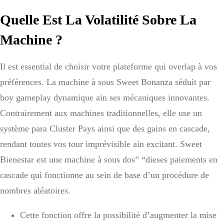
Quelle Est La Volatilité Sobre La
Machine ?
Il est essential de choisir votre plateforme qui overlap à vos
préférences. La machine à sous Sweet Bonanza séduit par
boy gameplay dynamique ain ses mécaniques innovantes.
Contrairement aux machines traditionnelles, elle use un
système para Cluster Pays ainsi que des gains en cascade,
rendant toutes vos tour imprévisible ain excitant. Sweet
Bienestar est une machine à sous dos” “dieses paiements en
cascade qui fonctionne au sein de base d’un procédure de
nombres aléatoires.
Cette fonction offre la possibilité d’augmenter la mise