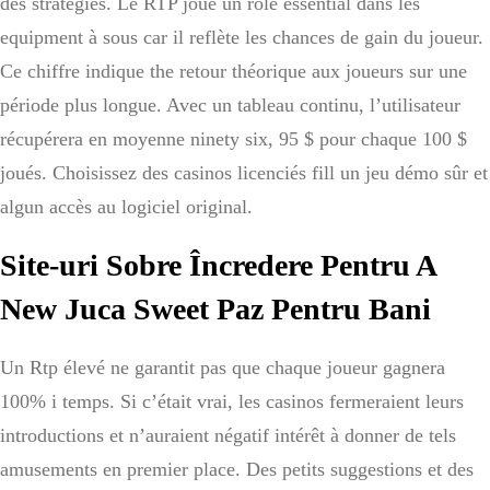
des stratégies. Le RTP joue un rôle essential dans les
equipment à sous car il reflète les chances de gain du joueur.
Ce chiffre indique the retour théorique aux joueurs sur une
période plus longue. Avec un tableau continu, l’utilisateur
récupérera en moyenne ninety six, 95 $ pour chaque 100 $
joués. Choisissez des casinos licenciés fill un jeu démo sûr et
algun accès au logiciel original.
Site-uri Sobre Încredere Pentru A
New Juca Sweet Paz Pentru Bani
Un Rtp élevé ne garantit pas que chaque joueur gagnera
100% i temps. Si c’était vrai, les casinos fermeraient leurs
introductions et n’auraient négatif intérêt à donner de tels
amusements en premier place. Des petits suggestions et des