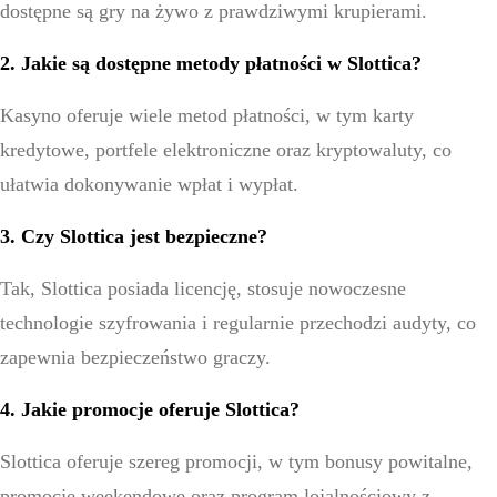
dostępne są gry na żywo z prawdziwymi krupierami.
2. Jakie są dostępne metody płatności w Slottica?
Kasyno oferuje wiele metod płatności, w tym karty
kredytowe, portfele elektroniczne oraz kryptowaluty, co
ułatwia dokonywanie wpłat i wypłat.
3. Czy Slottica jest bezpieczne?
Tak, Slottica posiada licencję, stosuje nowoczesne
technologie szyfrowania i regularnie przechodzi audyty, co
zapewnia bezpieczeństwo graczy.
4. Jakie promocje oferuje Slottica?
Slottica oferuje szereg promocji, w tym bonusy powitalne,
promocje weekendowe oraz program lojalnościowy z