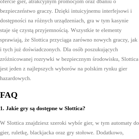
ofercie gier, atrakcyjnym promocjom oraz dbaniu o
bezpieczeństwo graczy. Dzięki intuicyjnemu interfejsowi i
dostępności na różnych urządzeniach, gra w tym kasynie
staje się czystą przyjemnością. Wszystkie te elementy
sprawiają, że Slottica przyciąga zarówno nowych graczy, jak
i tych już doświadczonych. Dla osób poszukujących
zróżnicowanej rozrywki w bezpiecznym środowisku, Slottica
jest jeden z najlepszych wyborów na polskim rynku gier
hazardowych.
FAQ
1. Jakie gry są dostępne w Slottica?
W Slottica znajdziesz szeroki wybór gier, w tym automaty do
gier, ruletkę, blackjacka oraz gry stołowe. Dodatkowo,