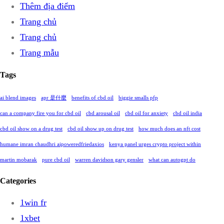
Thêm địa điểm
Trang chủ
Trang chủ
Trang mẫu
Tags
ai blend images
apr 是什麼
benefits of cbd oil
biggie smalls pfp
can a company fire you for cbd oil
cbd arousal oil
cbd oil for anxiety
cbd oil india
cbd oil show on a drug test
cbd oil show up on drug test
how much does an nft cost
humane imran chaudhri aipoweredfriedaxios
kenya panel urges crypto project within
martin mobarak
pure cbd oil
warren davidson gary gensler
what can autogpt do
Categories
1win fr
1xbet