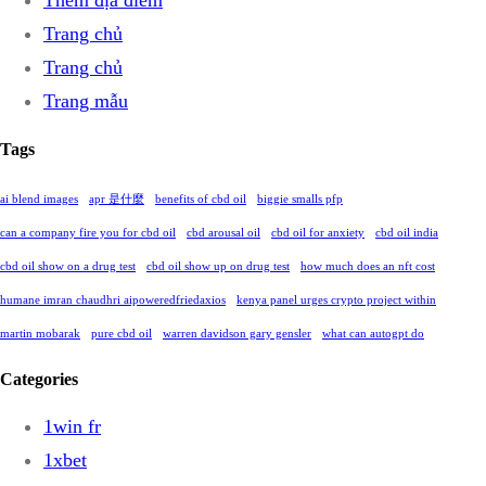
Thêm địa điểm
Trang chủ
Trang chủ
Trang mẫu
Tags
ai blend images
apr 是什麼
benefits of cbd oil
biggie smalls pfp
can a company fire you for cbd oil
cbd arousal oil
cbd oil for anxiety
cbd oil india
cbd oil show on a drug test
cbd oil show up on drug test
how much does an nft cost
humane imran chaudhri aipoweredfriedaxios
kenya panel urges crypto project within
martin mobarak
pure cbd oil
warren davidson gary gensler
what can autogpt do
Categories
1win fr
1xbet