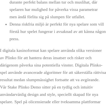
durante perfekt balans mellan tur och muslihat, där
spelaren har mulighed for påverka vissa parametrar
men ändå förlita sig på slumpen för utfallet.
Denna riskfria miljö är perfekt för nya spelare som vill
förstå hur spelet fungerar i avsaknad av att känna någon
press.
I digitala kasinoformat kan spelare använda olika versioner
av Plinko för att hantera deras insatser och risker och
därigenom påverka sina potentiella vinster. Digitala Plinko-
spel använde avancerade algoritmer för att säkerställa rättvisa
resultat medan slumpmässighet fortsatte att va avgörande.
Vår Stake Plinko Demo sitter på en tydlig och intuitiv
användarvänlig design and style, speciellt skapad för nya
spelare. Spel på olicensierade eller tveksamma plattformar