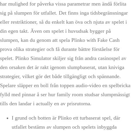
har mulighed for påverka vissa parametrar men ändå förlita
sig på slumpen för utfallet. Det finns inga tidsbegränsningar
eller restriktioner, så du enkelt kan öva och njuta av spelet i
din egen takt. Även om spelet i huvudsak bygger på
slumpen, kan du genom att spela Plinko with Fake Cash
prova olika strategier och få durante bättre förståelse för
spelet. Plinko Simulator skiljer sig från andra casinospel av
den orsaken det är rakt igenom slumpbaserat, utan kniviga
strategier, vilket gör det både tillgängligt och spännande.
Spelare släpper en boll från toppen audio-video en spelbricka
fylld med pinnar å ser hur family room studsar slumpmässigt
tills den landar i actually en av prisrutorna.
I grund och botten är Plinko ett turbaserat spel, där
utfallet bestäms av slumpen och spelets inbyggda