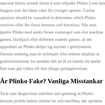
opererar below svensk licens å som erbjuder Plinko Leon kan
fungera som det bästa valet för sveriges spelare. Casino
opinions should be consulted to determine which Plinko
versions offer the finest bonuses and functions. När man
jämför Plinko med andra förare casinospel som slot machine
games, blackjack eller different roulette games, är det
uppenbart att Plinko skiljer sig mycket i speldynamik.
Oavsett omkring man är nybörjare eller erfaren depilare är
gratisversionerna 1st utmärkt sätt att få en känsla för spelet
före man går vidare till den riktiga spelupplevelsen.
Är Plinko Fake? Vanliga Misstankar
Tack vare desprovisto enkelhet och spänning är Plinko
durante perfekt balans mellan tur och muslihat, där spelaren