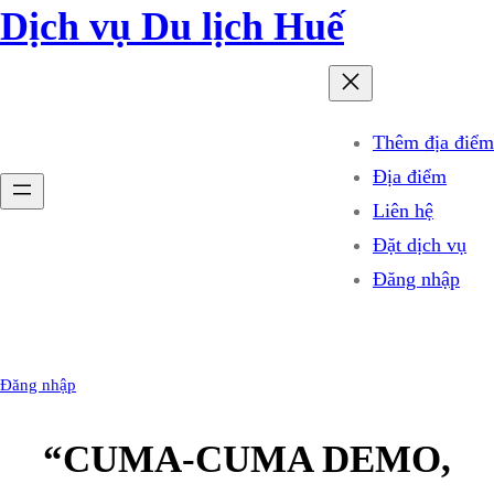
Chuyển
Dịch vụ Du lịch Huế
đến
phần
nội
Thêm địa điểm
dung
Địa điểm
Liên hệ
Đặt dịch vụ
Đăng nhập
Đăng nhập
“CUMA-CUMA DEMO,