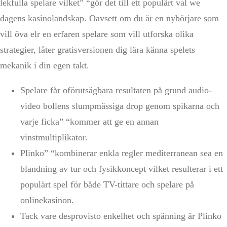
lekfulla spelare vilket” “gör det till ett populärt val we
dagens kasinolandskap. Oavsett om du är en nybörjare som
vill öva elr en erfaren spelare som vill utforska olika
strategier, låter gratisversionen dig lära känna spelets
mekanik i din egen takt.
Spelare får oförutsägbara resultaten på grund audio-
video bollens slumpmässiga drop genom spikarna och
varje ficka” “kommer att ge en annan
vinstmultiplikator.
Plinko” “kombinerar enkla regler mediterranean sea en
blandning av tur och fysikkoncept vilket resulterar i ett
populärt spel för både TV-tittare och spelare på
onlinekasinon.
Tack vare desprovisto enkelhet och spänning är Plinko