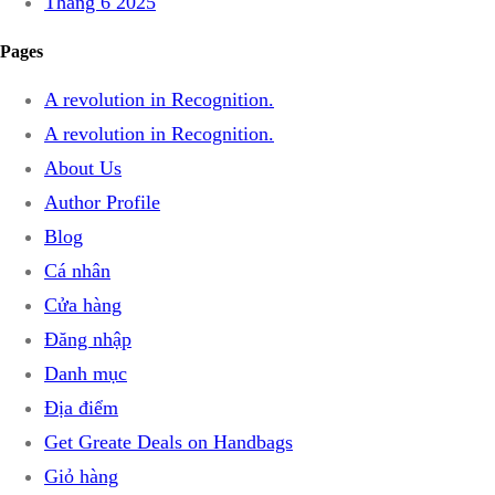
Tháng 6 2025
Pages
A revolution in Recognition.
A revolution in Recognition.
About Us
Author Profile
Blog
Cá nhân
Cửa hàng
Đăng nhập
Danh mục
Địa điểm
Get Greate Deals on Handbags
Giỏ hàng