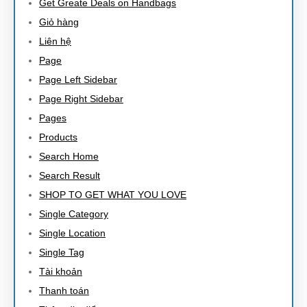
Get Greate Deals on Handbags
Giỏ hàng
Liên hệ
Page
Page Left Sidebar
Page Right Sidebar
Pages
Products
Search Home
Search Result
SHOP TO GET WHAT YOU LOVE
Single Category
Single Location
Single Tag
Tài khoản
Thanh toán