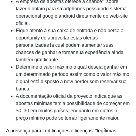
A empresa de apostas oferece a chance” “sobre
fazer o obtain para smartphones possuindo sistema
operacional google android diretamente do web-site
oficial.
Fique atento à sua caixa de entrada e não perca a
opportunity de aproveitar estas ofertas
personalizadas la cual podem aumentar suas
chances de ganhar e tornar sua experiência ainda
também gratificante.
Determine o valor máximo o qual deseja ganhar em
um determinado período assim como o valor máximo
o qual está disposto a new perder sem reservar sua
banca.
A documentação oficial da proyecto indica que as
apostas mínimas tem a possibilidade de começar em
$0. 30 em muitos países, enquanto em outros o
preço mínimo pode se tornar ligeiramente maior.
A presença para certificações e licenças” “legítimas