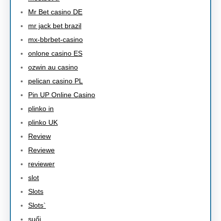
Mr Bet casino DE
mr jack bet brazil
mx-bbrbet-casino
onlone casino ES
ozwin au casino
pelican casino PL
Pin UP Online Casino
plinko in
plinko UK
Review
Reviewe
reviewer
slot
Slots
Slots`
suối