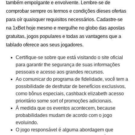
também empolgante e envolvente. Lembre-se de
comprobar sempre os termos e condições dieses ofertas
para oír quaisquer requisitos necessários. Cadastre-se
na 1xBet hoje mesmo e mergulhe no globo das apostas
gratuitas, jogos populares e todas as vantagens que a
tablado oferece aos seus jogadores.
Certifique-se sobre que está visitando o site oficial
para garantir the segurança de suas informações
pessoais e acesso aos grandes recursos.
Ao comunicar do programa de fidelidade, você tem a
possibilidade de desfrutar de benefícios exclusivos,
como bônus especiais, cashback elizabeth acesso
prioritário some sort of promoções adicionais.
À medida que os eventos acontecem, because
probabilidades mudam de acordo com o jogo
evoluindo.
O jogo responsável é alguma abordagem que