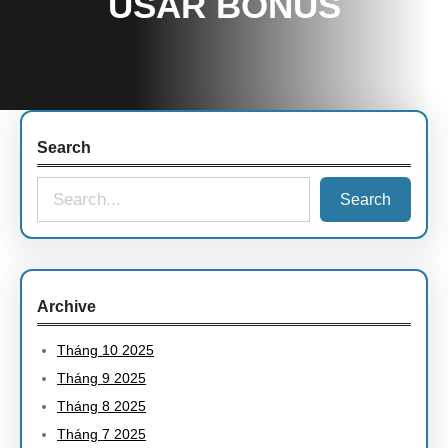
USAR BÔNUS
Search
S
Search
e
a
r
c
Archive
h
Tháng 10 2025
Tháng 9 2025
Tháng 8 2025
Tháng 7 2025