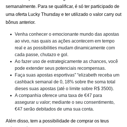
semanalmente. Para se qualificar, é só ter participado de
uma oferta Lucky Thursday e ter utilizado o valor carry out
bônus anterior.
Venha conhecer o emocionante mundo das apostas
ao vivo, nas quais as ações acontecem em tempo
real e as possibilities mudam dinamicamente com
cada passe, chutazo e gol.
Ao fazer uso de estrategicamente as chances, você
pode extender seus potenciais recompensas.
Faça suas apostas esportivas” “elizabeth receba um
cashback semanal de 0, 18% sobre the soma total
dieses suas apostas (até o limite sobre R$ 3500).
A companhia oferece uma taxa de €47 para
assegurar u valor; mediante o seu consentimento,
€47 serão debitados de uma sua conta.
Além disso, tem a possibilidade de comprar os teus