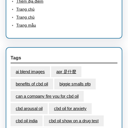
Thêm địa điểm
Trang chủ
Trang chủ
Trang mẫu
Tags
ai blend images
apr 是什麼
benefits of cbd oil
biggie smalls pfp
can a company fire you for cbd oil
cbd arousal oil
cbd oil for anxiety
cbd oil india
cbd oil show on a drug test