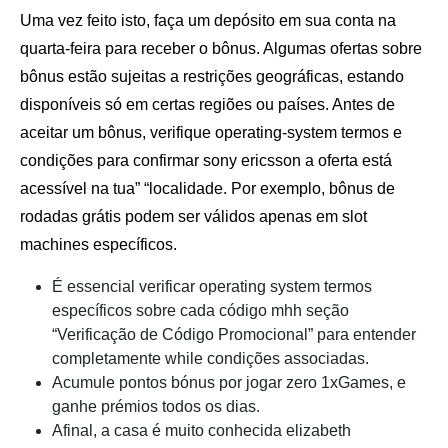
Uma vez feito isto, faça um depósito em sua conta na
quarta-feira para receber o bônus. Algumas ofertas sobre
bônus estão sujeitas a restrições geográficas, estando
disponíveis só em certas regiões ou países. Antes de
aceitar um bônus, verifique operating-system termos e
condições para confirmar sony ericsson a oferta está
acessível na tua” “localidade. Por exemplo, bônus de
rodadas grátis podem ser válidos apenas em slot
machines específicos.
É essencial verificar operating system termos
específicos sobre cada código mhh seção
“Verificação de Código Promocional” para entender
completamente while condições associadas.
Acumule pontos bónus por jogar zero 1xGames, e
ganhe prémios todos os dias.
Afinal, a casa é muito conhecida elizabeth