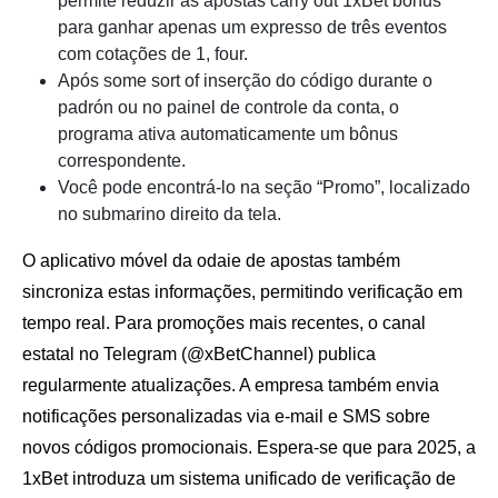
permite reduzir as apostas carry out 1xBet bonus
para ganhar apenas um expresso de três eventos
com cotações de 1, four.
Após some sort of inserção do código durante o
padrón ou no painel de controle da conta, o
programa ativa automaticamente um bônus
correspondente.
Você pode encontrá-lo na seção “Promo”, localizado
no submarino direito da tela.
O aplicativo móvel da odaie de apostas também
sincroniza estas informações, permitindo verificação em
tempo real. Para promoções mais recentes, o canal
estatal no Telegram (@xBetChannel) publica
regularmente atualizações. A empresa também envia
notificações personalizadas via e-mail e SMS sobre
novos códigos promocionais. Espera-se que para 2025, a
1xBet introduza um sistema unificado de verificação de