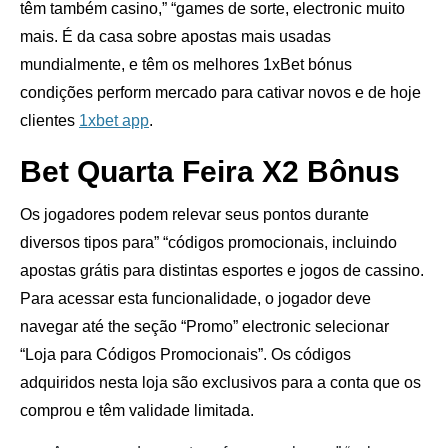
têm também casino,” “games de sorte, electronic muito
mais. É da casa sobre apostas mais usadas
mundialmente, e têm os melhores 1xBet bónus
condições perform mercado para cativar novos e de hoje
clientes
1xbet app
.
Bet Quarta Feira X2 Bônus
Os jogadores podem relevar seus pontos durante
diversos tipos para” “códigos promocionais, incluindo
apostas grátis para distintas esportes e jogos de cassino.
Para acessar esta funcionalidade, o jogador deve
navegar até the seção “Promo” electronic selecionar
“Loja para Códigos Promocionais”. Os códigos
adquiridos nesta loja são exclusivos para a conta que os
comprou e têm validade limitada.