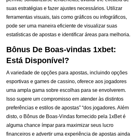
suas estratégias e fazer ajustes necessários. Utilizar
ferramentas visuais, tais como gráficos ou infográficos,
pode ser uma maneira eficiente de visualizar suas
estatísticas de apostas e identificar áreas para melhoria.
Bônus De Boas-vindas 1xbet:
Está Disponível?
A variedade de opções para apostas, incluindo opções
esportivas e games de cassino, oferece aos jogadores
uma ampla gama sobre escolhas para se envolverem.
Isso sugere um compromisso em atender às distintos
preferências e estilos de apostas” “dos jogadores. Além
disto, o Bônus de Boas-Vindas fornecido pela 1xBet é
alguma chance ímpar para maximizar seus lucro
financeiros e advertir uma experiência de apostas ainda