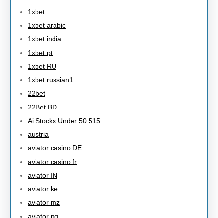
1xbet
1xbet arabic
1xbet india
1xbet pt
1xbet RU
1xbet russian1
22bet
22Bet BD
Ai Stocks Under 50 515
austria
aviator casino DE
aviator casino fr
aviator IN
aviator ke
aviator mz
aviator ng