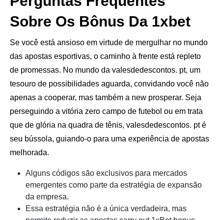
Perguntas Frequentes
Sobre Os Bônus Da 1xbet
Se você está ansioso em virtude de mergulhar no mundo
das apostas esportivas, o caminho à frente está repleto
de promessas. No mundo da valesdedescontos. pt, um
tesouro de possibilidades aguarda, convidando você não
apenas a cooperar, mas também a new prosperar. Seja
perseguindo a vitória zero campo de futebol ou em trata
que de glória na quadra de tênis, valesdedescontos. pt é
seu bússola, guiando-o para uma experiência de apostas
melhorada.
Alguns códigos são exclusivos para mercados
emergentes como parte da estratégia de expansão
da empresa.
Essa estratégia não é a única verdadeira, mas