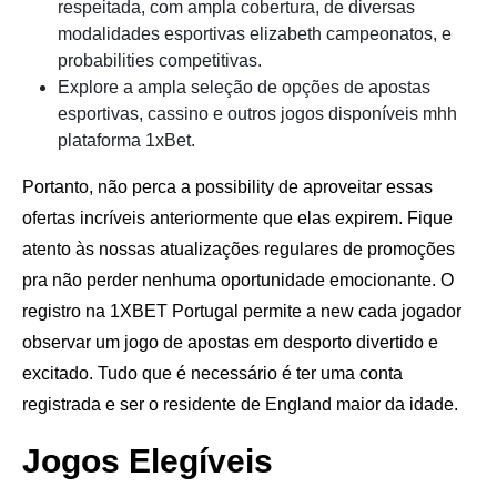
respeitada, com ampla cobertura, de diversas
modalidades esportivas elizabeth campeonatos, e
probabilities competitivas.
Explore a ampla seleção de opções de apostas
esportivas, cassino e outros jogos disponíveis mhh
plataforma 1xBet.
Portanto, não perca a possibility de aproveitar essas
ofertas incríveis anteriormente que elas expirem. Fique
atento às nossas atualizações regulares de promoções
pra não perder nenhuma oportunidade emocionante. O
registro na 1XBET Portugal permite a new cada jogador
observar um jogo de apostas em desporto divertido e
excitado. Tudo que é necessário é ter uma conta
registrada e ser o residente de England maior da idade.
Jogos Elegíveis