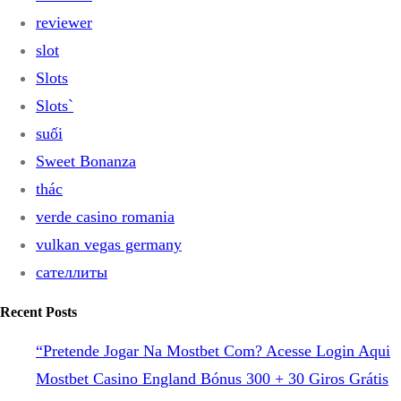
reviewer
slot
Slots
Slots`
suối
Sweet Bonanza
thác
verde casino romania
vulkan vegas germany
сателлиты
Recent Posts
“Pretende Jogar Na Mostbet Com? Acesse Login Aqui
Mostbet Casino England Bónus 300 + 30 Giros Grátis