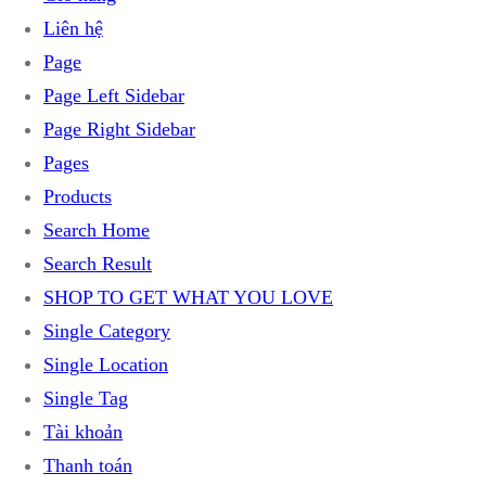
Liên hệ
Page
Page Left Sidebar
Page Right Sidebar
Pages
Products
Search Home
Search Result
SHOP TO GET WHAT YOU LOVE
Single Category
Single Location
Single Tag
Tài khoản
Thanh toán