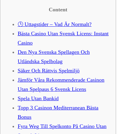
Content
🕒 Uttagstider – Vad Är Normalt?
Bästa Casino Utan Svensk Licens: Instant
Casino
Den Nya Svenska Spellagen Och
Utländska Spelbolag
Säker Och Rättvis Spelmiljö
Jämför Våra Rekommenderade Casinon
Utan Spelpaus 6 Svensk Licens
Spela Utan Bankid
Topp 3 Casinon Mediterranean Bästa
Bonus
Fyra Weg Till Spelkonto På Casino Utan