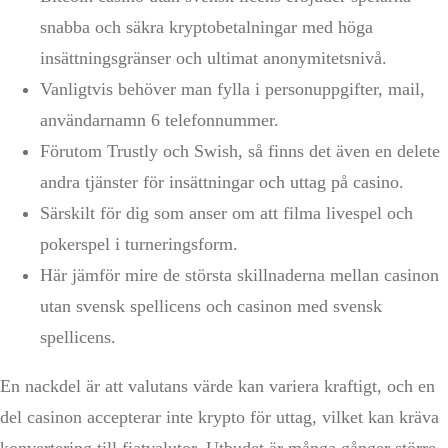
snabba och säkra kryptobetalningar med höga
insättningsgränser och ultimat anonymitetsnivå.
Vanligtvis behöver man fylla i personuppgifter, mail,
användarnamn 6 telefonnummer.
Förutom Trustly och Swish, så finns det även en delete
andra tjänster för insättningar och uttag på casino.
Särskilt för dig som anser om att filma livespel och
pokerspel i turneringsform.
Här jämför mire de största skillnaderna mellan casinon
utan svensk spellicens och casinon med svensk
spellicens.
En nackdel är att valutans värde kan variera kraftigt, och en
del casinon accepterar inte krypto för uttag, vilket kan kräva