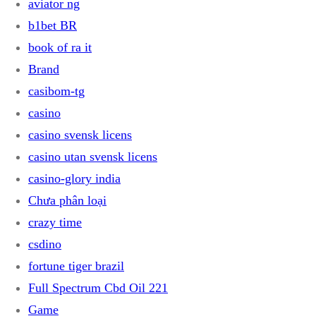
aviator ng
b1bet BR
book of ra it
Brand
casibom-tg
casino
casino svensk licens
casino utan svensk licens
casino-glory india
Chưa phân loại
crazy time
csdino
fortune tiger brazil
Full Spectrum Cbd Oil 221
Game