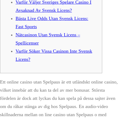
Varför Väljer Sveriges Spelare Casino I
Avsaknad Av Svensk Licens?
Bästa Live Odds Utan Svensk Licens:
Fast Sports
Nätcasinon Utan Svensk Licens –
Spellicenser
Varför Söker Vissa Casinon Inte Svensk
Licens?
Ett online casino utan Spelpaus är ett utländskt online casino,
vilket innebär att du kan ta del av mer bonusar. Största
fördelen är dock att lyckas du kan spela på dessa sajter även
om du råkar stänga av dig hos Spelpaus. En audio-video
skillnaderna mellan on line casino utan Spelpaus o med