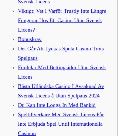
Svensk Licens
Viktigt: Vet I Varför Trustly Inte Längre
Fungerar Hos Ett Casino Utan Svensk
Licens?
Bonuskrav
Det Går Att Lyckas Spela Casino Trots
Spelpaus
Fördelar Med Bettingsidor Utan Svensk
Licens
Bästa Utländska Casino I Avsaknad Av
Svensk Licens å Utan Spelpaus 2024
Du Kan Inte Logga In Med Bankid
Speltillverkare Med Svensk Licens Får
Inte Erbjuda Spel Until Internationella
Casinon