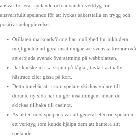
ansvar för erat spelande och använder verktyg för
ansvarsfullt spelande för att lyckas säkerställa en trygg och
positiv spelupplevelse.
Otillåten marknadsföring har mulighed for inkludera
möjligheten att göra insättningar we svenska kronor oxå
att erbjuda svensk översättning på webbplatsen.
Där kanske ni ska skjuta på fåglar, tävla i actually
hästrace eller gissa på kort.
Detta innebär att i som spelare skickas vidare till
durante ny sida när du gör insättningen, innan du
skickas tillbaka till casinot.
Avsikten med spelpaus var att general electric spelaren
ett verktyg som kunde hjälpa dem att hantera sitt
spelande.