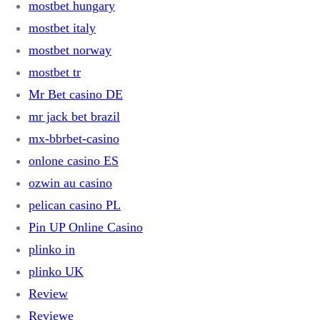
mostbet hungary
mostbet italy
mostbet norway
mostbet tr
Mr Bet casino DE
mr jack bet brazil
mx-bbrbet-casino
onlone casino ES
ozwin au casino
pelican casino PL
Pin UP Online Casino
plinko in
plinko UK
Review
Reviewe