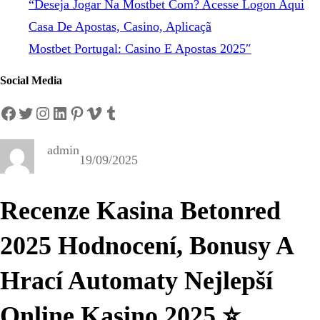
“Deseja Jogar Na Mostbet Com? Acesse Logon Aqui
Casa De Apostas, Casino, Aplicaçã
Mostbet Portugal: Casino E Apostas 2025″
Social Media
Facebook
Twitter
Instagram
LinkedIn
Pinterest
Vimeo
Tumblr
admin
19/09/2025
Recenze Kasina Betonred
2025 Hodnocení, Bonusy A
Hrací Automaty Nejlepší
Online Kasino 2025 ⭐