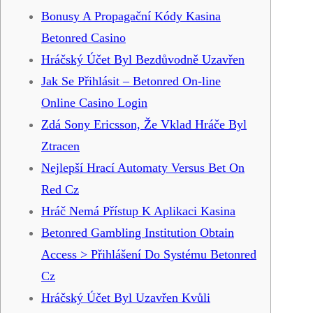
Bonusy A Propagační Kódy Kasina
Betonred Casino
Hráčský Účet Byl Bezdůvodně Uzavřen
Jak Se Přihlásit – Betonred On-line
Online Casino Login
Zdá Sony Ericsson, Že Vklad Hráče Byl
Ztracen
Nejlepší Hrací Automaty Versus Bet On
Red Cz
Hráč Nemá Přístup K Aplikaci Kasina
Betonred Gambling Institution Obtain
Access > Přihlášení Do Systému Betonred
Cz
Hráčský Účet Byl Uzavřen Kvůli