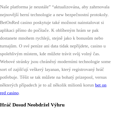
Naše platforma je neustále” “aktualizována, aby zahrnovala
nejnovější herní technologie a new bezpečnostní protokoly.
BetOnRed casino poskytuje také možnost nainstalovat si
aplikaci přímo do počítače. K oblíbeným hrám se pak
dostanete mnohem rychleji, stejně jako k bonusům nebo
turnajům. O své peníze ani data tidak nepřijdete, casino u
spolehlivým místem, kde můžete trávit svůj volný čas.
Webové stránky jsou chráněný moderními technologie some
sort of zajišťují veškerý layanan, který registrovaný hráč
potřebuje. Těšit se tak můžete na bohatý prizepool, versus
některých případech je to až několik milionů korun
bet on
red casino
.
Hráč Dosud Neobdržel Výhru