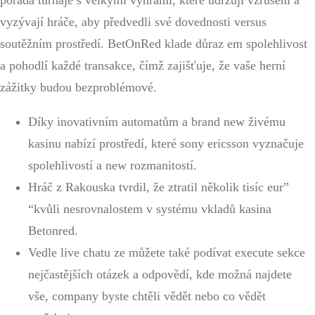
pořádá turnaje s velkými výhrami, které udržují vzrušení a
vyzývají hráče, aby předvedli své dovednosti versus
soutěžním prostředí. BetOnRed klade důraz em spolehlivost
a pohodlí každé transakce, čímž zajišťuje, že vaše herní
zážitky budou bezproblémové.
Díky inovativním automatům a brand new živému
kasinu nabízí prostředí, které sony ericsson vyznačuje
spolehlivostí a new rozmanitostí.
Hráč z Rakouska tvrdil, že ztratil několik tisíc eur”
“kvůli nesrovnalostem v systému vkladů kasina
Betonred.
Vedle live chatu ze můžete také podívat execute sekce
nejčastějších otázek a odpovědí, kde možná najdete
vše, company byste chtěli vědět nebo co vědět