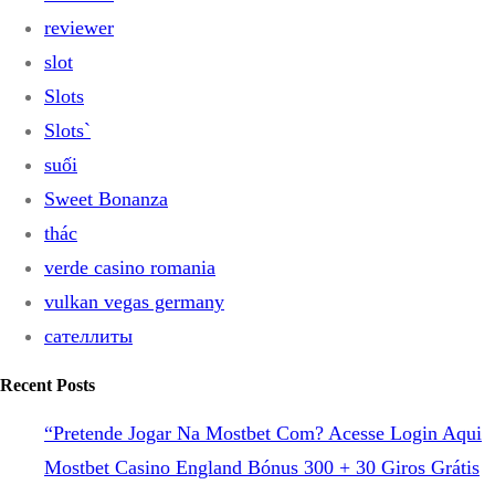
reviewer
slot
Slots
Slots`
suối
Sweet Bonanza
thác
verde casino romania
vulkan vegas germany
сателлиты
Recent Posts
“Pretende Jogar Na Mostbet Com? Acesse Login Aqui
Mostbet Casino England Bónus 300 + 30 Giros Grátis