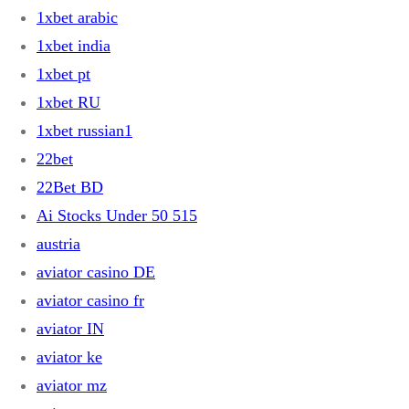
1xbet arabic
1xbet india
1xbet pt
1xbet RU
1xbet russian1
22bet
22Bet BD
Ai Stocks Under 50 515
austria
aviator casino DE
aviator casino fr
aviator IN
aviator ke
aviator mz