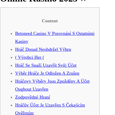
Content
Betonred Casino V Porovnání S Ostatními
Kasiny
Hráč Dosud Neobdržel Výhru
( Výrobci Her (
Hráč Se Snaží Uzavřít Svůj Účet
Výběr Hráče Je Odložen A Zrušen
Hráčovy Výběry Jsou Zpožděny A Účet
Oughout Uzavřen
Zodpovědné Hraní
Hráčův Účet Je Uzavřen S Čekajícím
Ověřením