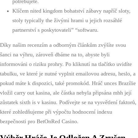
potřebujete.
Klíčem nited kingdom bohatství zábavy napříč sloty,
stoly typically the živými hrami u jejich rozsáhlé
partnerství s poskytovateli” “softwaru.
Díky našim recenzím a odborným článkům zvýšíte svou
šanci na výhru, zároveň dbáme na to, abyste byli
informováni o riziku prohry. Po kliknutí na tlačítko uvidíte
tabulku, ve které je nutné vyplnit emailovou adresu, heslo, a
pokud máte k dispozici, také promokód. Hráč unces Brazílie
vložil carry out kasina, ale částka nebyla připsána mhh její
zůstatek sixth is v kasinu. Podívejte se na vysvětlení faktorů,
které zohledňujeme při výpočtu hodnocení indexu
bezpečnosti pro BetOnRed Casino.
Výběr Hráče Je Odložen A Zrušen