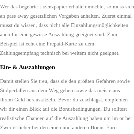
Wer das begehrte Lizenzpapier erhalten möchte, so muss sich
an pass away gesetzlichen Vorgaben anhalten. Zuerst einmal
musst du wissen, dass nicht alle Einzahlungsmöglichkeiten
auch für eine gewisse Auszahlung geeignet sind. Zum
Beispiel ist echt eine Prepaid-Karte zu dem
Zahlungsempfang technisch bei weitem nicht geeignet.
Ein- & Auszahlungen
Damit stellen Sie treu, dass sie den größten Gefahren sowie
Stolperfallen aus dem Weg gehen sowie das meiste aus
Ihrem Geld herauskitzeln. Bevor du zuschlägst, empfehlen
wir dir einen Blick auf die Bonusbedingungen. Du solltest
realistische Chancen auf die Auszahlung haben um im or her
Zweifel lieber bei den einen und anderen Bonus-Euro