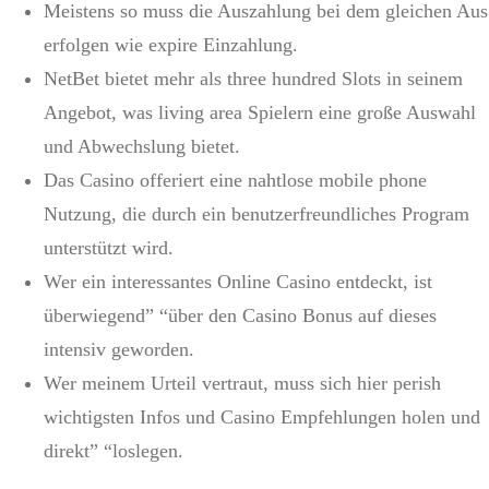
Meistens so muss die Auszahlung bei dem gleichen Aus
erfolgen wie expire Einzahlung.
NetBet bietet mehr als three hundred Slots in seinem
Angebot, was living area Spielern eine große Auswahl
und Abwechslung bietet.
Das Casino offeriert eine nahtlose mobile phone
Nutzung, die durch ein benutzerfreundliches Program
unterstützt wird.
Wer ein interessantes Online Casino entdeckt, ist
überwiegend” “über den Casino Bonus auf dieses
intensiv geworden.
Wer meinem Urteil vertraut, muss sich hier perish
wichtigsten Infos und Casino Empfehlungen holen und
direkt” “loslegen.