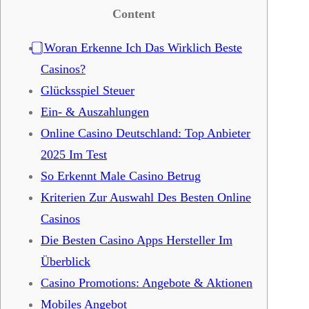
Content
⃣ Woran Erkenne Ich Das Wirklich Beste
Casinos?
Glücksspiel Steuer
Ein- & Auszahlungen
Online Casino Deutschland: Top Anbieter
2025 Im Test
So Erkennt Male Casino Betrug
Kriterien Zur Auswahl Des Besten Online
Casinos
Die Besten Casino Apps Hersteller Im
Überblick
Casino Promotions: Angebote & Aktionen
Mobiles Angebot