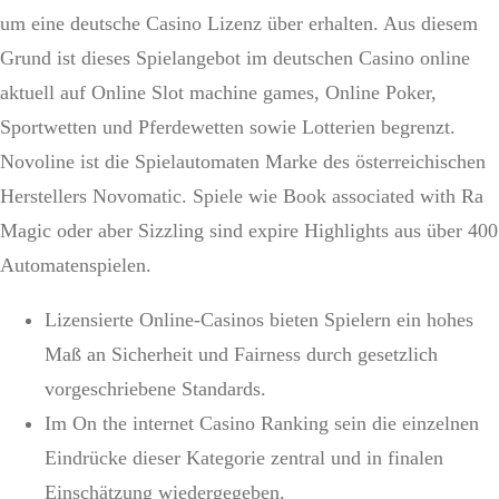
um eine deutsche Casino Lizenz über erhalten. Aus diesem
Grund ist dieses Spielangebot im deutschen Casino online
aktuell auf Online Slot machine games, Online Poker,
Sportwetten und Pferdewetten sowie Lotterien begrenzt.
Novoline ist die Spielautomaten Marke des österreichischen
Herstellers Novomatic. Spiele wie Book associated with Ra
Magic oder aber Sizzling sind expire Highlights aus über 400
Automatenspielen.
Lizensierte Online-Casinos bieten Spielern ein hohes
Maß an Sicherheit und Fairness durch gesetzlich
vorgeschriebene Standards.
Im On the internet Casino Ranking sein die einzelnen
Eindrücke dieser Kategorie zentral und in finalen
Einschätzung wiedergegeben.