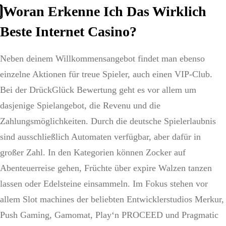
⃣ Woran Erkenne Ich Das Wirklich
Beste Internet Casino?
Neben deinem Willkommensangebot findet man ebenso
einzelne Aktionen für treue Spieler, auch einen VIP-Club.
Bei der DrückGlück Bewertung geht es vor allem um
dasjenige Spielangebot, die Revenu und die
Zahlungsmöglichkeiten. Durch die deutsche Spielerlaubnis
sind ausschließlich Automaten verfügbar, aber dafür in
großer Zahl. In den Kategorien können Zocker auf
Abenteuerreise gehen, Früchte über expire Walzen tanzen
lassen oder Edelsteine einsammeln. Im Fokus stehen vor
allem Slot machines der beliebten Entwicklerstudios Merkur,
Push Gaming, Gamomat, Play‘n PROCEED und Pragmatic