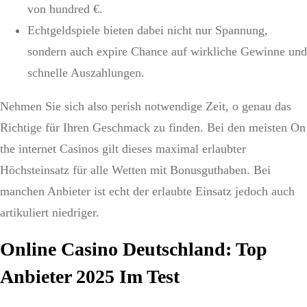
von hundred €.
Echtgeldspiele bieten dabei nicht nur Spannung,
sondern auch expire Chance auf wirkliche Gewinne und
schnelle Auszahlungen.
Nehmen Sie sich also perish notwendige Zeit, o genau das
Richtige für Ihren Geschmack zu finden. Bei den meisten On
the internet Casinos gilt dieses maximal erlaubter
Höchsteinsatz für alle Wetten mit Bonusguthaben. Bei
manchen Anbieter ist echt der erlaubte Einsatz jedoch auch
artikuliert niedriger.
Online Casino Deutschland: Top
Anbieter 2025 Im Test