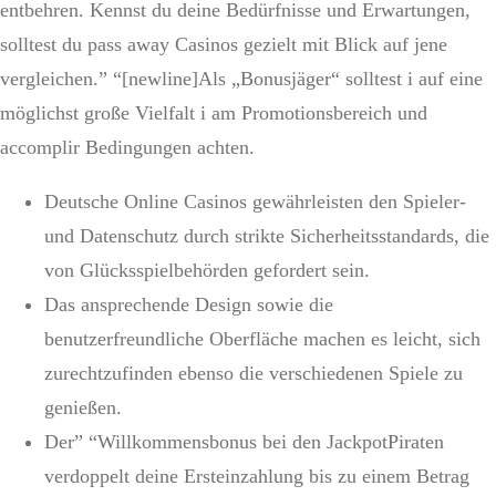
entbehren. Kennst du deine Bedürfnisse und Erwartungen,
solltest du pass away Casinos gezielt mit Blick auf jene
vergleichen.” “[newline]Als „Bonusjäger“ solltest i auf eine
möglichst große Vielfalt i am Promotionsbereich und
accomplir Bedingungen achten.
Deutsche Online Casinos gewährleisten den Spieler-
und Datenschutz durch strikte Sicherheitsstandards, die
von Glücksspielbehörden gefordert sein.
Das ansprechende Design sowie die
benutzerfreundliche Oberfläche machen es leicht, sich
zurechtzufinden ebenso die verschiedenen Spiele zu
genießen.
Der” “Willkommensbonus bei den JackpotPiraten
verdoppelt deine Ersteinzahlung bis zu einem Betrag