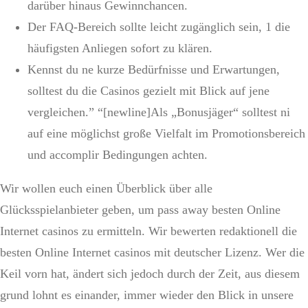
darüber hinaus Gewinnchancen.
Der FAQ-Bereich sollte leicht zugänglich sein, 1 die
häufigsten Anliegen sofort zu klären.
Kennst du ne kurze Bedürfnisse und Erwartungen,
solltest du die Casinos gezielt mit Blick auf jene
vergleichen.” “[newline]Als „Bonusjäger“ solltest ni
auf eine möglichst große Vielfalt im Promotionsbereich
und accomplir Bedingungen achten.
Wir wollen euch einen Überblick über alle
Glücksspielanbieter geben, um pass away besten Online
Internet casinos zu ermitteln. Wir bewerten redaktionell die
besten Online Internet casinos mit deutscher Lizenz. Wer die
Keil vorn hat, ändert sich jedoch durch der Zeit, aus diesem
grund lohnt es einander, immer wieder den Blick in unsere