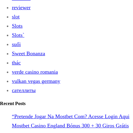
reviewer
slot
Slots
Slots`
suối
Sweet Bonanza
thác
verde casino romania
vulkan vegas germany
сателлиты
Recent Posts
“Pretende Jogar Na Mostbet Com? Acesse Login Aqui
Mostbet Casino England Bónus 300 + 30 Giros Grátis