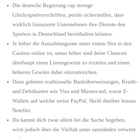
Die deutsche Regierung cap strenge
Glücksspielvorschriften, perish sicherstellen, dass
wirklich lizenzierte Unternehmen ihre Dienste den
Spielern in Deutschland bereithalten können.
Je höher die Auszahlungsrate unter einem Slot in den
Casinos online ist, umso höher sind deine Chancen
überhaupt einen Liniengewinn zu erzielen und einen
höheren Gewinn dabei einzustreichen.
Dazu gehören traditionelle Banküberweisungen, Kredit-
und Debitkarten wie Visa und Mastercard, sowie E-
Wallets auf welche weise PayPal, Skrill darüber hinaus
Neteller.
Du kannst dich zwar allein bei die Suche begeben,
wirst jedoch über die Vielfalt unter umständen verwirrt