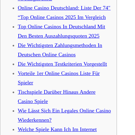
Online Casino Deutschland: Liste Der 74″
“Top Online Casinos 2025 Im Vergleich
Top Online Casinos In Deutschland Mit
Den Besten Auszahlungsquoten 2025
Die Wichtigsten Zahlungsmethoden In
Deutschen Online Casinos
Die Wichtigsten Testkriterien Vorgestellt
Vorteile 1er Online Casinos Liste Für
Spieler
Tischspiele Darüber Hinaus Andere
Casino Spiele
Wie Lässt Sich Ein Legales Online Casino
Wiederkennen?
Welche Spiele Kann Ich Im Internet