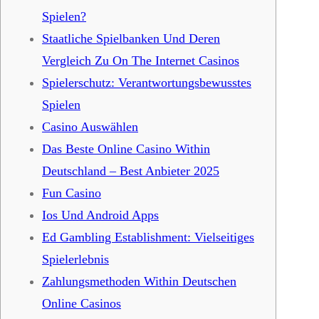
Spielen?
Staatliche Spielbanken Und Deren
Vergleich Zu On The Internet Casinos
Spielerschutz: Verantwortungsbewusstes
Spielen
Casino Auswählen
Das Beste Online Casino Within
Deutschland – Best Anbieter 2025
Fun Casino
Ios Und Android Apps
Ed Gambling Establishment: Vielseitiges
Spielerlebnis
Zahlungsmethoden Within Deutschen
Online Casinos