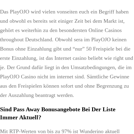
Das PlayOJO wird vielen vonseiten euch ein Begriff haben
und obwohl es bereits seit einiger Zeit bei dem Markt ist,
gehört es weiterhin zu den besondersten Online Casinos
throughout Deutschland. Obwohl sera im PlayOJO keinen
Bonus ohne Einzahlung gibt und “nur” 50 Freispiele bei die
erste Einzahlung, ist das Internet casino beliebt wie right und
je. Der Grund dafür liegt in den Umsatzbedingungen, die im
PlayOJO Casino nicht im internet sind. Sämtliche Gewinne
aus den Freispielen können sofort und ohne Begrenzung zu
der Auszahlung beantragt werden.
Sind Pass Away Bonusangebote Bei Der Liste
Immer Aktuell?
Mit RTP-Werten von bis zu 97% ist Wunderino aktuell