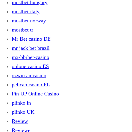
mostbet hungary
mostbet italy
mostbet norway
mostbet tr
Mr Bet casino DE
mr jack bet brazil
mx-bbrbet-casino
onlone casino ES
ozwin au casino
pelican casino PL
Pin UP Online Casino
plinko in
plinko UK
Review
Reviewe