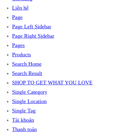
Liên hệ
Page
Page Left Sidebar
Page Right Sidebar
Pages
Products
Search Home
Search Result
SHOP TO GET WHAT YOU LOVE
Single Category
Single Location
Single Tag
Tài khoản
Thanh toán