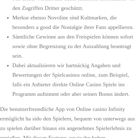
den Zugriffen Dritter geschützt.
Merkur ebenso Novoline sind Kultmarken, die
besonders a good die Nostalgie ihrer Fans appellieren.
Sämtliche Gewinne aus den Freispielen können sofort
sowie ohne Begrenzung zu der Auszahlung beantragt
sein.
Dabei aktualisieren wir hartnäckig Angaben und
Bewertungen der Spielcasinos online, zum Beispiel,
falls ein Anbieter direkte Online Casino Spiele ins
Programm aufnimmt oder aber seinen Bonus ändert.
Die benutzerfreundliche App von Online casino Infinity
ermöglicht ha sido den Spielern, bequem von unterwegs aus
zu spielen darüber hinaus ein angenehmes Spielerlebnis zu
genießen. Mit diesen Features sowie der hohen