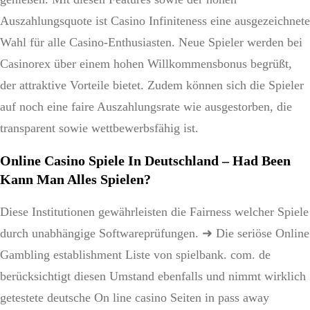
Auszahlungsquote ist Casino Infiniteness eine ausgezeichnete
Wahl für alle Casino-Enthusiasten. Neue Spieler werden bei
Casinorex über einem hohen Willkommensbonus begrüßt,
der attraktive Vorteile bietet. Zudem können sich die Spieler
auf noch eine faire Auszahlungsrate wie ausgestorben, die
transparent sowie wettbewerbsfähig ist.
Online Casino Spiele In Deutschland – Had Been
Kann Man Alles Spielen?
Diese Institutionen gewährleisten die Fairness welcher Spiele
durch unabhängige Softwareprüfungen. ➜ Die seriöse Online
Gambling establishment Liste von spielbank. com. de
berücksichtigt diesen Umstand ebenfalls und nimmt wirklich
getestete deutsche On line casino Seiten in pass away