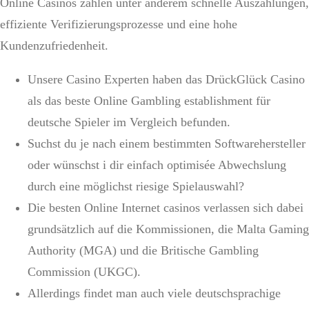
Online Casinos zählen unter anderem schnelle Auszahlungen,
effiziente Verifizierungsprozesse und eine hohe
Kundenzufriedenheit.
Unsere Casino Experten haben das DrückGlück Casino
als das beste Online Gambling establishment für
deutsche Spieler im Vergleich befunden.
Suchst du je nach einem bestimmten Softwarehersteller
oder wünschst i dir einfach optimisée Abwechslung
durch eine möglichst riesige Spielauswahl?
Die besten Online Internet casinos verlassen sich dabei
grundsätzlich auf die Kommissionen, die Malta Gaming
Authority (MGA) und die Britische Gambling
Commission (UKGC).
Allerdings findet man auch viele deutschsprachige