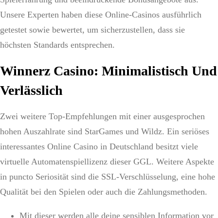
Unsere Experten haben diese Online-Casinos ausführlich
getestet sowie bewertet, um sicherzustellen, dass sie
höchsten Standards entsprechen.
Winnerz Casino: Minimalistisch Und
Verlässlich
Zwei weitere Top-Empfehlungen mit einer ausgesprochen
hohen Auszahlrate sind StarGames und Wildz. Ein seriöses
interessantes Online Casino in Deutschland besitzt viele
virtuelle Automatenspiellizenz dieser GGL. Weitere Aspekte
in puncto Seriosität sind die SSL-Verschlüsselung, eine hohe
Qualität bei den Spielen oder auch die Zahlungsmethoden.
Mit dieser werden alle deine sensiblen Information vor