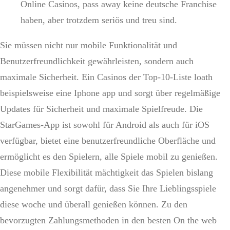
Online Casinos, pass away keine deutsche Franchise
haben, aber trotzdem seriös und treu sind.
Sie müssen nicht nur mobile Funktionalität und
Benutzerfreundlichkeit gewährleisten, sondern auch
maximale Sicherheit. Ein Casinos der Top-10-Liste loath
beispielsweise eine Iphone app und sorgt über regelmäßige
Updates für Sicherheit und maximale Spielfreude. Die
StarGames-App ist sowohl für Android als auch für iOS
verfügbar, bietet eine benutzerfreundliche Oberfläche und
ermöglicht es den Spielern, alle Spiele mobil zu genießen.
Diese mobile Flexibilität mächtigkeit das Spielen bislang
angenehmer und sorgt dafür, dass Sie Ihre Lieblingsspiele
diese woche und überall genießen können. Zu den
bevorzugten Zahlungsmethoden in den besten On the web