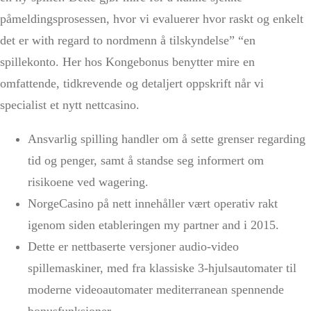
påmeldingsprosessen, hvor vi evaluerer hvor raskt og enkelt
det er with regard to nordmenn å tilskyndelse” “en
spillekonto. Her hos Kongebonus benytter mire en
omfattende, tidkrevende og detaljert oppskrift når vi
specialist et nytt nettcasino.
Ansvarlig spilling handler om å sette grenser regarding
tid og penger, samt å standse seg informert om
risikoene ved wagering.
NorgeCasino på nett innehåller vært operativ rakt
igenom siden etableringen my partner and i 2015.
Dette er nettbaserte versjoner audio-video
spillemaskiner, med fra klassiske 3-hjulsautomater til
moderne videoautomater mediterranean spennende