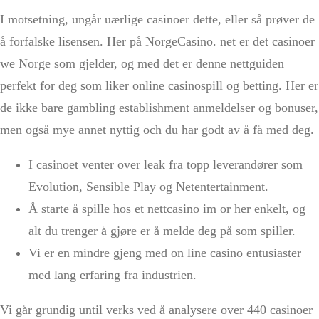
I motsetning, ungår uærlige casinoer dette, eller så prøver de
å forfalske lisensen. Her på NorgeCasino. net er det casinoer
we Norge som gjelder, og med det er denne nettguiden
perfekt for deg som liker online casinospill og betting. Her er
de ikke bare gambling establishment anmeldelser og bonuser,
men også mye annet nyttig och du har godt av å få med deg.
I casinoet venter over leak fra topp leverandører som
Evolution, Sensible Play og Netentertainment.
Å starte å spille hos et nettcasino im or her enkelt, og
alt du trenger å gjøre er å melde deg på som spiller.
Vi er en mindre gjeng med on line casino entusiaster
med lang erfaring fra industrien.
Vi går grundig until verks ved å analysere over 440 casinoer