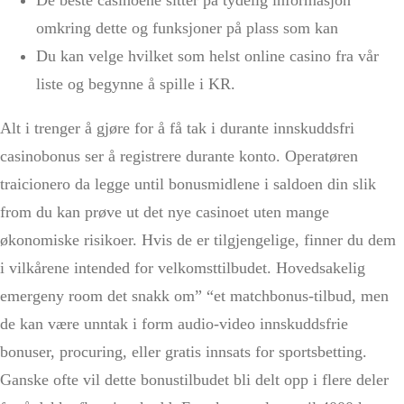
De beste casinoene sitter på tydelig informasjon
omkring dette og funksjoner på plass som kan
Du kan velge hvilket som helst online casino fra vår
liste og begynne å spille i KR.
Alt i trenger å gjøre for å få tak i durante innskuddsfri
casinobonus ser å registrere durante konto. Operatøren
traicionero da legge until bonusmidlene i saldoen din slik
from du kan prøve ut det nye casinoet uten mange
økonomiske risikoer. Hvis de er tilgjengelige, finner du dem
i vilkårene intended for velkomsttilbudet. Hovedsakelig
emergeny room det snakk om” “et matchbonus-tilbud, men
de kan være unntak i form audio-video innskuddsfrie
bonuser, procuring, eller gratis innsats for sportsbetting.
Ganske ofte vil dette bonustilbudet bli delt opp i flere deler