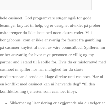
hele casinoet. God programvare sørger også for gode
løsninger knyttet til help, og er designet utviklet på prober
måte trenger du ikke laste ned noen ekstra coder. Vi i
kongebonus. com er ikke ansvarlig for faucet fra gambling
på casinoer knyttet til noen av våre bonustilbud. Spilleren im
or her ansvarlig for hvor mye personen er villig og my
partner and i stand til å spille for. Hvis du er misfornøyd med
casinoet ni spiller hos har mulighed for du starte
mediterranean å sende en klage direkte unti casinoet. Har ni
en konflikt med casinoet kan ni henvende deg” “til den
konfliktløsning tjenesten som casinoet tilbyr.
Sikkerhet og lisensiering er avgjørende når du velger et