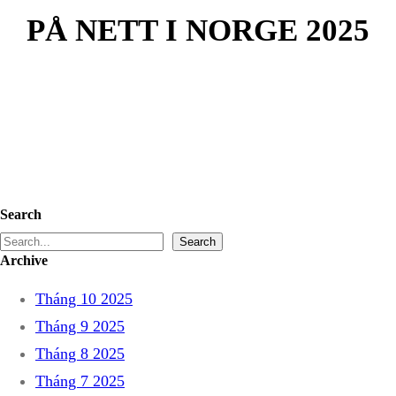
PÅ NETT I NORGE 2025
Search
Search
S
Archive
e
Tháng 10 2025
a
Tháng 9 2025
r
Tháng 8 2025
c
Tháng 7 2025
h