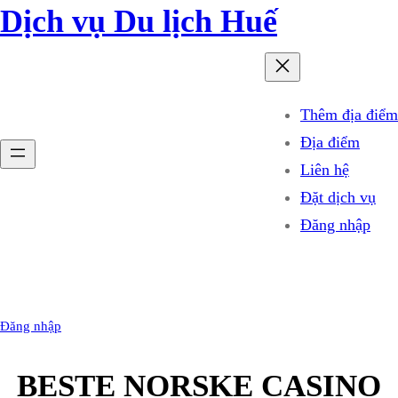
Chuyển
Dịch vụ Du lịch Huế
đến
phần
nội
Thêm địa điểm
dung
Địa điểm
Liên hệ
Đặt dịch vụ
Đăng nhập
Đăng nhập
BESTE NORSKE CASINO