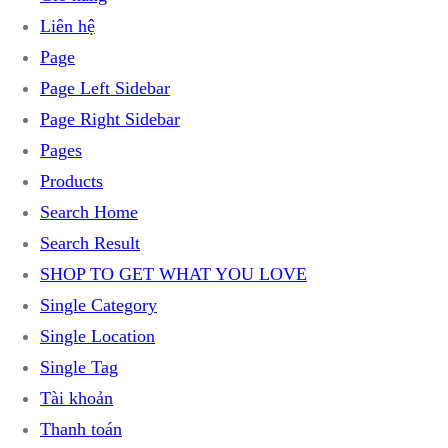
Liên hệ
Page
Page Left Sidebar
Page Right Sidebar
Pages
Products
Search Home
Search Result
SHOP TO GET WHAT YOU LOVE
Single Category
Single Location
Single Tag
Tài khoản
Thanh toán