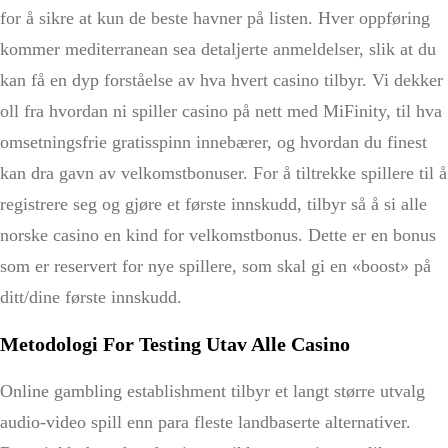
for å sikre at kun de beste havner på listen. Hver oppføring
kommer mediterranean sea detaljerte anmeldelser, slik at du
kan få en dyp forståelse av hva hvert casino tilbyr. Vi dekker
oll fra hvordan ni spiller casino på nett med MiFinity, til hva
omsetningsfrie gratisspinn innebærer, og hvordan du finest
kan dra gavn av velkomstbonuser. For å tiltrekke spillere til å
registrere seg og gjøre et første innskudd, tilbyr så å si alle
norske casino en kind for velkomstbonus. Dette er en bonus
som er reservert for nye spillere, som skal gi en «boost» på
ditt/dine første innskudd.
Metodologi For Testing Utav Alle Casino
Online gambling establishment tilbyr et langt større utvalg
audio-video spill enn para fleste landbaserte alternativer.