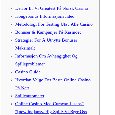
Derfor Er Vi Greatest På Norsk Casino
Kongebonus Informasjonsvideo
Metodologi For Testing Utav Alle Casino
Bonuser & Kampanjer På Kasinoet
Strategier For Å Utnytte Bonuser
Maksimalt
Informasjon Om Avhengighet Og
Spilleproblemer
Casino Guide
Hvordan Velge Det Beste Online Casino
På Nett
Spilleautomater
Online Casino Med Curacao Lisens”
“[newline]ansvarlig Spill: Vi Bryr Oss