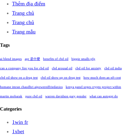
Thêm địa điểm
Trang chủ
Trang chủ
Trang mẫu
Tags
ai blend images
apr 是什麼
benefits of cbd oil
biggie smalls pfp
can a company fire you for cbd oil
cbd arousal oil
cbd oil for anxiety
cbd oil india
cbd oil show on a drug test
cbd oil show up on drug test
how much does an nft cost
humane imran chaudhri aipoweredfriedaxios
kenya panel urges crypto project within
martin mobarak
pure cbd oil
warren davidson gary gensler
what can autogpt do
Categories
1win fr
1xbet