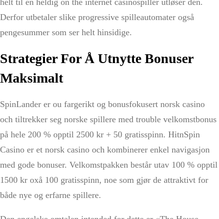
helt til en heldig on the internet casinospiller utløser den.
Derfor utbetaler slike progressive spilleautomater også
pengesummer som ser helt hinsidige.
Strategier For Å Utnytte Bonuser
Maksimalt
SpinLander er ou fargerikt og bonusfokusert norsk casino
och tiltrekker seg norske spillere med trouble velkomstbonus
på hele 200 % opptil 2500 kr + 50 gratisspinn. HitnSpin
Casino er et norsk casino och kombinerer enkel navigasjon
med gode bonuser. Velkomstpakken består utav 100 % opptil
1500 kr oxå 100 gratisspinn, noe som gjør de attraktivt for
både nye og erfarne spillere.