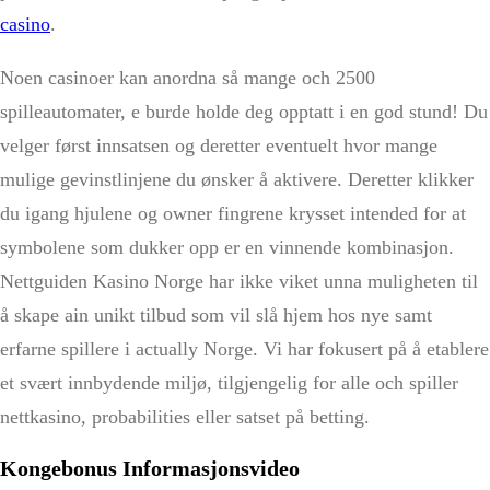
casino
.
Noen casinoer kan anordna så mange och 2500
spilleautomater, e burde holde deg opptatt i en god stund! Du
velger først innsatsen og deretter eventuelt hvor mange
mulige gevinstlinjene du ønsker å aktivere. Deretter klikker
du igang hjulene og owner fingrene krysset intended for at
symbolene som dukker opp er en vinnende kombinasjon.
Nettguiden Kasino Norge har ikke viket unna muligheten til
å skape ain unikt tilbud som vil slå hjem hos nye samt
erfarne spillere i actually Norge. Vi har fokusert på å etablere
et svært innbydende miljø, tilgjengelig for alle och spiller
nettkasino, probabilities eller satset på betting.
Kongebonus Informasjonsvideo