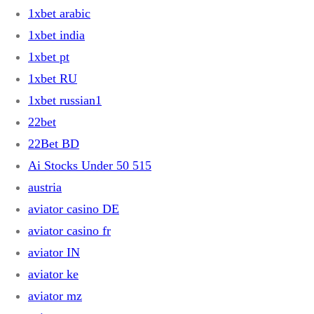
1xbet arabic
1xbet india
1xbet pt
1xbet RU
1xbet russian1
22bet
22Bet BD
Ai Stocks Under 50 515
austria
aviator casino DE
aviator casino fr
aviator IN
aviator ke
aviator mz