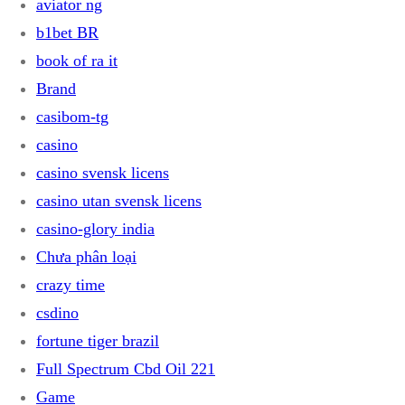
aviator ng
b1bet BR
book of ra it
Brand
casibom-tg
casino
casino svensk licens
casino utan svensk licens
casino-glory india
Chưa phân loại
crazy time
csdino
fortune tiger brazil
Full Spectrum Cbd Oil 221
Game