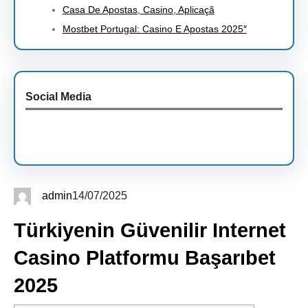
Casa De Apostas, Casino, Aplicaçã
Mostbet Portugal: Casino E Apostas 2025″
Social Media
Facebook
Twitter
Instagram
LinkedIn
Pinterest
Vimeo
Tumblr
admin
14/07/2025
Türkiyenin Güvenilir Internet
Casino Platformu Başarıbet
2025