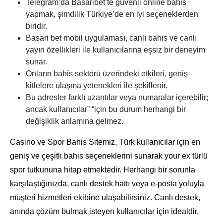
Telegram’da Basaribet’te güvenli online bahis
yapmak, şimdilik Türkiye’de en iyi seçeneklerden
biridir.
Basari bet mobil uygulaması, canlı bahis ve canlı
yayın özellikleri ile kullanıcılarına eşsiz bir deneyim
sunar.
Onların bahis sektörü üzerindeki etkileri, geniş
kitlelere ulaşma yetenekleri ile şekillenir.
Bu adresler farklı uzantılar veya numaralar içerebilir;
ancak kullanıcılar” “için bu durum herhangi bir
değişiklik anlamına gelmez.
Casino ve Spor Bahis Sitemiz, Türk kullanıcılar için en
geniş ve çeşitli bahis seçeneklerini sunarak your ex türlü
spor tutkununa hitap etmektedir. Herhangi bir sorunla
karşılaştığınızda, canlı destek hattı veya e-posta yoluyla
müşteri hizmetleri ekibine ulaşabilirsiniz. Canlı destek,
anında çözüm bulmak isteyen kullanıcılar için idealdir,