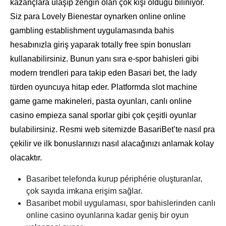
kazançlara ulaşıp zengin olan çok kişi olduğu biliniyor.
Siz para Lovely Bienestar oynarken online online
gambling establishment uygulamasında bahis
hesabınızla giriş yaparak totally free spin bonusları
kullanabilirsiniz. Bunun yanı sıra e-spor bahisleri gibi
modern trendleri para takip eden Basari bet, the lady
türden oyuncuya hitap eder. Platformda slot machine
game game makineleri, pasta oyunları, canlı online
casino empieza sanal sporlar gibi çok çeşitli oyunlar
bulabilirsiniz. Resmi web sitemizde BasariBet’te nasıl pra
çekilir ve ilk bonuslarınızı nasıl alacağınızı anlamak kolay
olacaktır.
Basaribet telefonda kurup périphérie oluşturanlar,
çok sayıda imkana erişim sağlar.
Basaribet mobil uygulaması, spor bahislerinden canlı
online casino oyunlarına kadar geniş bir oyun