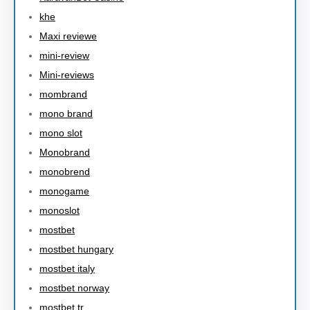
khe
Maxi reviewe
mini-review
Mini-reviews
mombrand
mono brand
mono slot
Monobrand
monobrend
monogame
monoslot
mostbet
mostbet hungary
mostbet italy
mostbet norway
mostbet tr