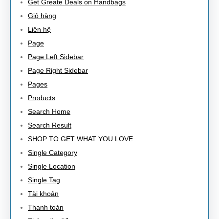
Get Greate Deals on Handbags
Giỏ hàng
Liên hệ
Page
Page Left Sidebar
Page Right Sidebar
Pages
Products
Search Home
Search Result
SHOP TO GET WHAT YOU LOVE
Single Category
Single Location
Single Tag
Tài khoản
Thanh toán