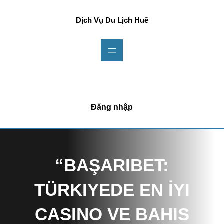
Chuyển
đến
Dịch Vụ Du Lịch Huế
phần
nội
dung
Đăng nhập
“BAŞARIBET:
TÜRKIYEDE EN İYI
CASINO VE BAHIS