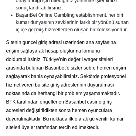
onaylandığı için dilediğiniz yöntemle işlemimizi
sonuçlandırabilirsiniz.
BaşarıBet Online Gambling establishment, her biri
kumar dünyasının zevklerinin farklı bir yönünü sunan
iç içe geçmiş hizmetlerden oluşan bir koleksiyondur.
Sitenin güncel giriş adresi üzerinden ana sayfasına
erişim sağlayarak hesap oluşturma formunu
doldurabilirsiniz. Türkiye’nin değerli wager siteleri
arasında bulunan Basaribet’e sizler sobre hemen erişim
sağlayarak bahis oynayabilirsiniz. Sektörde profesyonel
hizmet veren bu site giriş adreslerinin duyurulması
noktasında da herhangi bir problem yaşamamaktadır.
BTK tarafından engellenen Basaribet casino giriş
adresleri değiştirildikten sonra hemen oyunculara
duyurulmaktadır. Bu noktada ilk olarak gü venilir kumar
siteleri üyeler tarafından tercih edilmektedir.