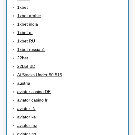
1xbet
1xbet arabic
1xbet india
1xbet pt
1xbet RU
1xbet russian1
22bet
22Bet BD
Ai Stocks Under 50 515
austria
aviator casino DE
aviator casino fr
aviator IN
aviator ke
aviator mz
aviator ng