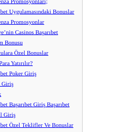
nza Promosyonları;
ibet Uygulamasındaki Bonuslar
nza Promosyonlar
ye’nin Casinos Başarıbet
ım Bonusu
ulara Özel Bonuslar
Para Yatırılır?
bet Poker Giriş
 Giriş
k
bet Başarıbet Giriş Başarıbet
l Giriş
bet Özel Teklifler Ve Bonuslar