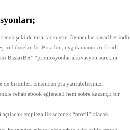
syonları;
 edecek şekilde tasarlanmıştır. Oyuncular basaribet indir
eştirebilmektedir. Bu adım, uygulamanın Android
Tüm BasariBet” “promosyonlar aktivasyon sürecini
 de birimleri cinsinden pra yatırabilirsiniz.
nkle rehab ebook eğlenceli hem sobre kazançlı bir
ü açılacak empieza ilk seçenek “profil” olacak.