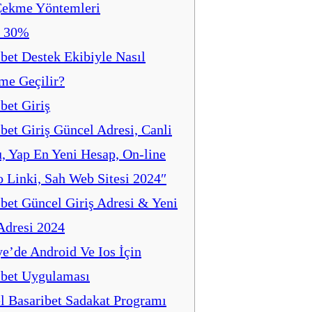
Çekme Yöntemleri
s 30%
bet Destek Ekibiyle Nasıl
şime Geçilir?
bet Giriş
bet Giriş Güncel Adresi, Canli
, Yap En Yeni Hesap, On-line
o Linki, Sah Web Sitesi 2024″
bet Güncel Giriş Adresi & Yeni
Adresi 2024
e’de Android Ve Ios İçin
ibet Uygulaması
l Basaribet Sadakat Programı