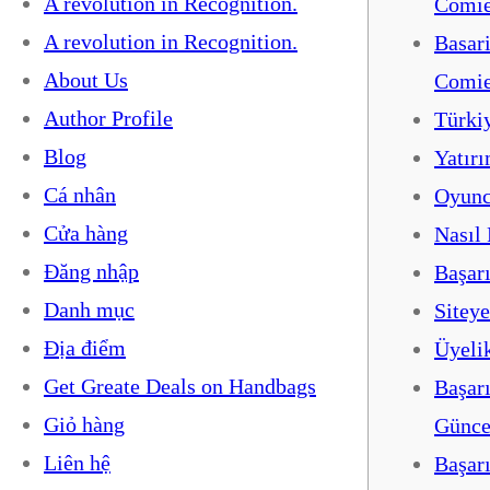
A revolution in Recognition.
Comie
A revolution in Recognition.
Basar
About Us
Comie
Author Profile
Türki
Blog
Yatır
Cá nhân
Oyunc
Cửa hàng
Nasıl 
Đăng nhập
Başarı
Danh mục
Siteye
Địa điểm
Üyeli
Get Greate Deals on Handbags
Başarı
Giỏ hàng
Günce
Liên hệ
Başarı