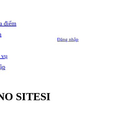
a điểm
m
Đăng nhập
 vụ
ập
NO SITESI