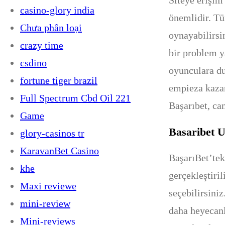
Siteye erişim
casino-glory india
önemlidir. Tü
Chưa phân loại
oynayabilirsi
crazy time
bir problem y
csdino
oyunculara du
fortune tiger brazil
empieza kazan
Full Spectrum Cbd Oil 221
Başarıbet, can
Game
Basaribet 
glory-casinos tr
KaravanBet Casino
BaşarıBet’tek
khe
gerçekleştiri
Maxi reviewe
seçebilirsini
mini-review
daha heyecanlı
Mini-reviews