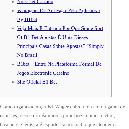
Nois Bet Cassino
Vantagens De Arriesgar Pelo Aplicativo
Ag B1bet
Veja Mais E Entenda Por Que Some Sort
Of B1 Bet Apostas É Uma Dieses
Principais Casas Sobre Apostas” “Simply
No Brasil
B1bet – Entre Na Plataforma Formal De
Jogos Electronic Cassino
Site Oficial B1 Bet
Como organizacion, a B1 Wager cobre uma ampla gama de
esportes, desde os néanmoins populares, como futebol,
basquete e tênis, até esportes sobre nicho que atendem a