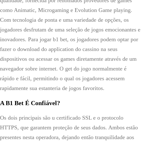
qualidade, fornecida por renomados provedores de games
como Animatic, Microgaming e Evolution Game playing.
Com tecnologia de ponta e uma variedade de opções, os
jogadores desfrutam de uma seleção de jogos emocionantes e
inovadores. Para jogar b1 bet, os jogadores podem optar por
fazer o download do application do cassino na seus
dispositivos ou acessar os games diretamente através de um
navegador sobre internet. O get do jogo normalmente é
rápido e fácil, permitindo o qual os jogadores acessem
rapidamente sua estanteria de jogos favoritos.
A B1 Bet É Confiável?
Os dois principais são u certificado SSL e o protocolo
HTTPS, que garantem proteção de seus dados. Ambos estão
presentes nesta operadora, dejando então tranquilidade aos