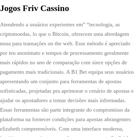
Jogos Friv Cassino
Atendendo a usuários experientes em” “tecnologia, as
criptomoedas, lo que o Bitcoin, oferecem uma abordagem
noua para transações on the web. Esse método é apreciado
por teu anonimato e tempos de processamento geralmente
mais rápidos no ano de comparação com since opções de
pagamento mais tradicionais. A B1 Bet equipa seus usuários
apresentando um conjunto para ferramentas de apostas
sofisticadas, projetadas pra aprimorar o cenário de apostas e
ajudar os apostadores a tomar decisões mais informadas.
Essas ferramentas são parte integrante do compromisso da
plataforma na fornecer condições para apostas abrangentes
elizabeth compreensíveis. Com uma interface moderna,