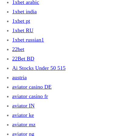
1xbet arabic
1xbet india
1xbet pt
1xbet RU
1xbet russian1
22bet
22Bet BD
Ai Stocks Under 50 515
austria
aviator casino DE
aviator casino fr
aviator IN
aviator ke
aviator mz
aviator ng