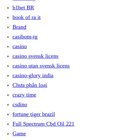
b1bet BR
book of ra it
Brand
casibom-tg
casino
casino svensk licens
casino utan svensk licens
casino-glory india
Chưa phân loại
crazy time
csdino
fortune tiger brazil
Full Spectrum Cbd Oil 221
Game