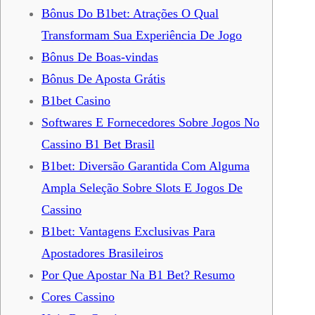
Bônus Do B1bet: Atrações O Qual
Transformam Sua Experiência De Jogo
Bônus De Boas-vindas
Bônus De Aposta Grátis
B1bet Casino
Softwares E Fornecedores Sobre Jogos No
Cassino B1 Bet Brasil
B1bet: Diversão Garantida Com Alguma
Ampla Seleção Sobre Slots E Jogos De
Cassino
B1bet: Vantagens Exclusivas Para
Apostadores Brasileiros
Por Que Apostar Na B1 Bet? Resumo
Cores Cassino