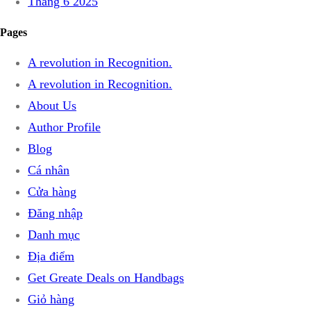
Tháng 6 2025
Pages
A revolution in Recognition.
A revolution in Recognition.
About Us
Author Profile
Blog
Cá nhân
Cửa hàng
Đăng nhập
Danh mục
Địa điểm
Get Greate Deals on Handbags
Giỏ hàng