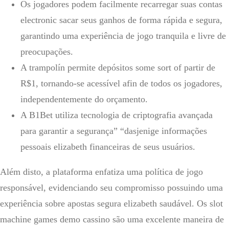
Os jogadores podem facilmente recarregar suas contas
electronic sacar seus ganhos de forma rápida e segura,
garantindo uma experiência de jogo tranquila e livre de
preocupações.
A trampolín permite depósitos some sort of partir de
R$1, tornando-se acessível afin de todos os jogadores,
independentemente do orçamento.
A B1Bet utiliza tecnologia de criptografia avançada
para garantir a segurança” “dasjenige informações
pessoais elizabeth financeiras de seus usuários.
Além disto, a plataforma enfatiza uma política de jogo
responsável, evidenciando seu compromisso possuindo uma
experiência sobre apostas segura elizabeth saudável. Os slot
machine games demo cassino são uma excelente maneira de