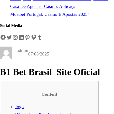
Casa De Apostas, Casino, Aplicaçã
Mostbet Portugal: Casino E Apostas 2025″
Social Media
Facebook
Twitter
Instagram
LinkedIn
Pinterest
Vimeo
Tumblr
admin
07/08/2025
B1 Bet Brasil ️ Site Oficial
Content
Jogo