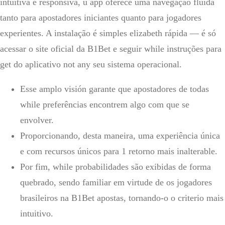
intuitiva e responsiva, u app oferece uma navegação fluida
tanto para apostadores iniciantes quanto para jogadores
experientes. A instalação é simples elizabeth rápida — é só
acessar o site oficial da B1Bet e seguir while instruções para
get do aplicativo not any seu sistema operacional.
Esse amplo visión garante que apostadores de todas
while preferências encontrem algo com que se
envolver.
Proporcionando, desta maneira, uma experiência única
e com recursos únicos para 1 retorno mais inalterable.
Por fim, while probabilidades são exibidas de forma
quebrado, sendo familiar em virtude de os jogadores
brasileiros na B1Bet apostas, tornando-o o criterio mais
intuitivo.