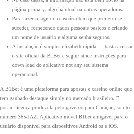
No caso dessa, a informação não está bem obvio na
página primary, algo habitual na outras operadoras.
Para fazer o sign in, o usuário tem que primeiro se
suceder, fornecendo dados pessoais básicos e criando
um nome de usuário e alguma senha seguros.
A instalação é simples elizabeth rápida — basta acessar
o site oficial da B1Bet e seguir since instruções para
down load do aplicativo not any seu sistema
operacional.
A B1Bet é uma plataforma para apostas e cassino online que
tem ganhado destaque simply no mercado brasileiro. E
possui licença produzida pelo governo para Curaçao, sob to
número 365/JAZ. Aplicativo móvel B1bet amigável para o
usuário disponível para dispositivos Android os e iOS.