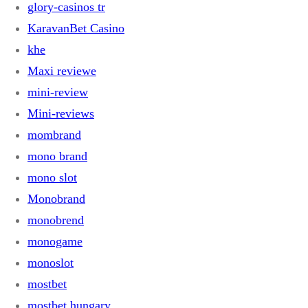
glory-casinos tr
KaravanBet Casino
khe
Maxi reviewe
mini-review
Mini-reviews
mombrand
mono brand
mono slot
Monobrand
monobrend
monogame
monoslot
mostbet
mostbet hungary