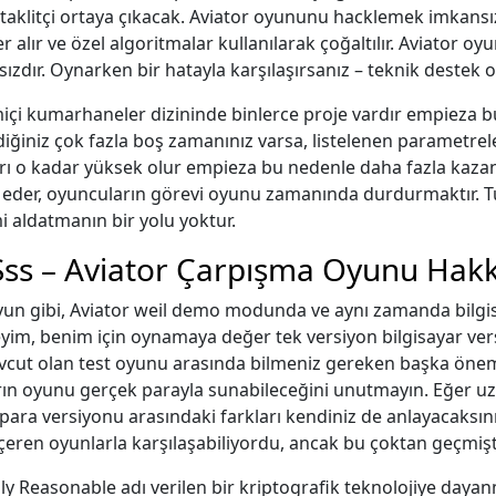
 taklitçi ortaya çıkacak. Aviator oyununu hacklemek imkansız
 alır ve özel algoritmalar kullanılarak çoğaltılır. Aviator oy
zdır. Oynarken bir hatayla karşılaşırsanız – teknik destek 
çi kumarhaneler dizininde binlerce proje vardır empieza bunl
iğiniz çok fazla boş zamanınız varsa, listelenen parametrele
rı o kadar yüksek olur empieza bu nedenle daha fazla kazana
eder, oyuncuların görevi oyunu zamanında durdurmaktır. Tu
i aldatmanın bir yolu yoktur.
Sss – Aviator Çarpışma Oyunu Hakk
n gibi, Aviator weil demo modunda ve aynı zamanda bilgisay
im, benim için oynamaya değer tek versiyon bilgisayar vers
cut olan test oyunu arasında bilmeniz gereken başka önemli b
rın oyunu gerçek parayla sunabileceğini unutmayın. Eğer uz
ek para versiyonu arasındaki farkları kendiniz de anlayacaks
 içeren oyunlarla karşılaşabiliyordu, ancak bu çoktan geçmişt
ly Reasonable adı verilen bir kriptografik teknolojiye dayan