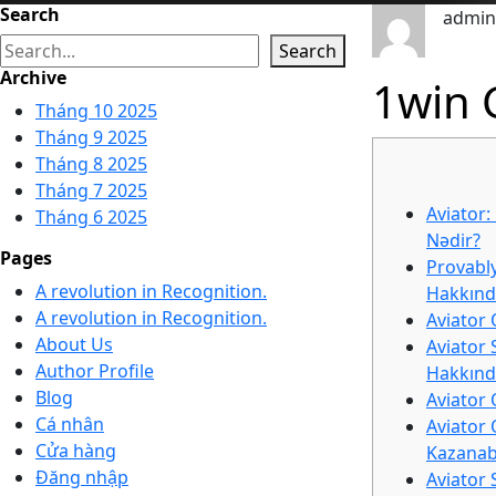
Search
admin
S
Search
e
Archive
1win 
a
Tháng 10 2025
r
Tháng 9 2025
c
Tháng 8 2025
h
Tháng 7 2025
Aviator
Tháng 6 2025
Nədir?
Pages
Provably
A revolution in Recognition.
Hakkınd
A revolution in Recognition.
Aviator
About Us
Aviator
Author Profile
Hakkınd
Blog
Aviator
Cá nhân
Aviator 
Cửa hàng
Kazanabi
Đăng nhập
Aviator S