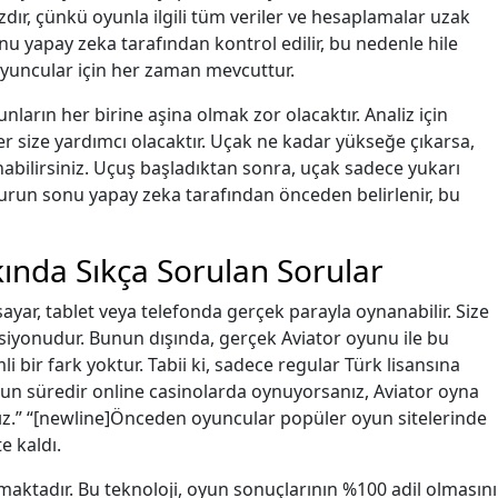
dır, çünkü oyunla ilgili tüm veriler ve hesaplamalar uzak
unu yapay zeka tarafından kontrol edilir, bu nedenle hile
oyuncular için her zaman mevcuttur.
arın her birine aşina olmak zor olacaktır. Analiz için
r size yardımcı olacaktır. Uçak ne kadar yükseğe çıkarsa,
bilirsiniz. Uçuş başladıktan sonra, uçak sadece yukarı
run sonu yapay zeka tarafından önceden belirlenir, bu
ında Sıkça Sorulan Sorular
ar, tablet veya telefonda gerçek parayla oynanabilir. Size
iyonudur. Bunun dışında, gerçek Aviator oyunu ile bu
ir fark yoktur. Tabii ki, sadece regular Türk lisansına
un süredir online casinolarda oynuyorsanız, Aviator oyna
ınız.” “[newline]Önceden oyuncular popüler oyun sitelerinde
e kaldı.
maktadır. Bu teknoloji, oyun sonuçlarının %100 adil olmasını