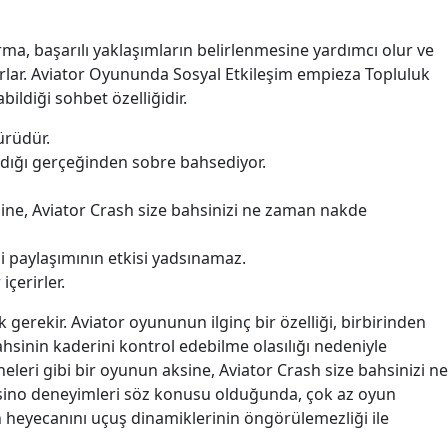
ırma, başarılı yaklaşımların belirlenmesine yardımcı olur ve
ırlar. Aviator Oyununda Sosyal Etkileşim empieza Topluluk
bildiği sohbet özelliğidir.
ürüdür.
madığı gerçeğinden sobre bahsediyor.
ine, Aviator Crash size bahsinizi ne zaman nakde
i paylaşımının etkisi yadsınamaz.
çerirler.
gerekir. Aviator oyununun ilginç bir özelliği, birbirinden
ahsinin kaderini kontrol edebilme olasılığı nedeniyle
leri gibi bir oyunun aksine, Aviator Crash size bahsinizi ne
casino deneyimleri söz konusu olduğunda, çok az oyun
 heyecanını uçuş dinamiklerinin öngörülemezliği ile