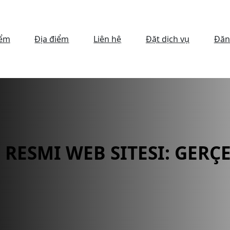
iểm
Địa điểm
Liên hệ
Đặt dịch vụ
Đăn
 RESMI WEB SITESI: GERÇ