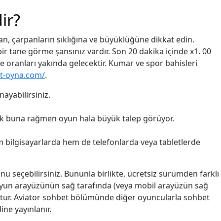
ir?
an, çarpanların sıklığına ve büyüklüğüne dikkat edin.
ir tane görme şansınız vardır. Son 20 dakika içinde x1. 00
e oranları yakında gelecektir. Kumar ve spor bahisleri
et-oyna.com/
.
ayabilirsiniz.
ancak buna rağmen oyun hala büyük talep görüyor.
 bilgisayarlarda hem de telefonlarda veya tabletlerde
 seçebilirsiniz. Bununla birlikte, ücretsiz sürümden farklı
yun arayüzünün sağ tarafında (veya mobil arayüzün sağ
ttur. Aviator sohbet bölümünde diğer oyuncularla sohbet
ine yayınlanır.