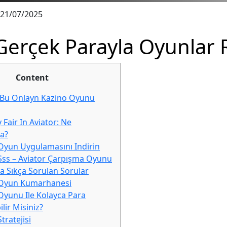
21/07/2025
Gerçek Parayla Oyunlar 
Content
: Bu Onlayn Kazino Oyunu
 Fair In Aviator: Ne
a?
 Oyun Uygulamasını Indirin
 Sss – Aviator Çarpışma Oyunu
a Sıkça Sorulan Sorular
 Oyun Kumarhanesi
Oyunu Ile Kolayca Para
lir Misiniz?
tratejisi