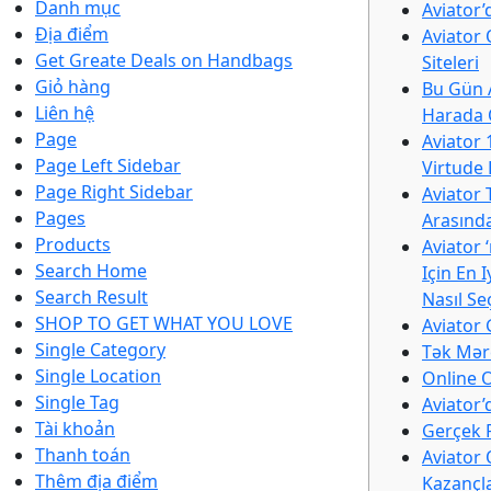
Danh mục
Aviator’
Địa điểm
Aviator
Get Greate Deals on Handbags
Siteleri
Giỏ hàng
Bu Gün 
Liên hệ
Harada 
Page
Aviator
Page Left Sidebar
Virtude D
Page Right Sidebar
Aviator 
Pages
Arasında
Products
Aviator
Search Home
Için En 
Search Result
Nasıl Seç
SHOP TO GET WHAT YOU LOVE
Aviator
Single Category
Tək Mərc
Single Location
Online 
Single Tag
Aviator
Tài khoản
Gerçek 
Thanh toán
Aviator
Thêm địa điểm
Kazançlar