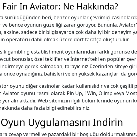
 Fair In Aviator: Ne Hakkında?
ya sürüldüğünden beri, benzer oyunlar çevrimiçi casinolarda
r ve bence oyunun güzelliği zarar görüyor. Bununla, Aviator’
 aksine, sadece bir bilgisayarda çok daha iyi bir deneyim 
yun operatörü dahil olmak üzere dört tarafça oluşturulur.
asik gambling establishment oyunlarından farklı görünse de
ut bonuslar, özel teklifler ve İnternet’teki en popüler çevri
ndirmeye gerek kalmadan, tarayıcınız üzerinden siteye giriş
a önce oynadığınız bahisleri ve en yüksek kazançları da göreb
ator oyunu diğer casinolar kadar kullanışlıdır ve çok çeşitl
ilir. Aviator oyunu resmi olarak Pin Up, 1Win, Olimp veya Mo
 yer almaktadır. Web sitemizin ilgili bölümlerinde oyunun k
akkında daha fazla bilgi edinebilirsiniz.
 Oyun Uygulamasını Indirin
lara cevap vermeli ve pazardaki bir boşluğu doldurmalısın