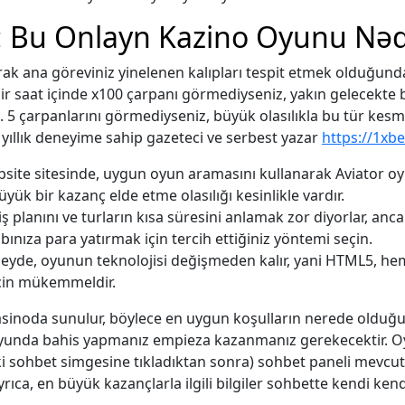
: Bu Onlayn Kazino Oyunu Nəd
rak ana göreviniz yinelenen kalıpları tespit etmek olduğund
ir saat içinde x100 çarpanı görmediyseniz, yakın gelecekte b
. 5 çarpanlarını görmediyseniz, büyük olasılıkla bu tür kesm
yıllık deneyime sahip gazeteci ve serbest yazar
https://1xb
site sitesinde, uygun oyun aramasını kullanarak Aviator oyn
üyük bir kazanç elde etme olasılığı kesinlikle vardır.
 iş planını ve turların kısa süresini anlamak zor diyorlar, 
ınıza para yatırmak için tercih ettiğiniz yöntemi seçin.
eyde, oyunun teknolojisi değişmeden kalır, yani HTML5, hem
çin mükemmeldir.
sinoda sunulur, böylece en uygun koşulların nerede olduğunu
oyunda bahis yapmanız empieza kazanmanız gerekecektir. O
i sohbet simgesine tıkladıktan sonra) sohbet paneli mevcu
Ayrıca, en büyük kazançlarla ilgili bilgiler sohbette kendi kend