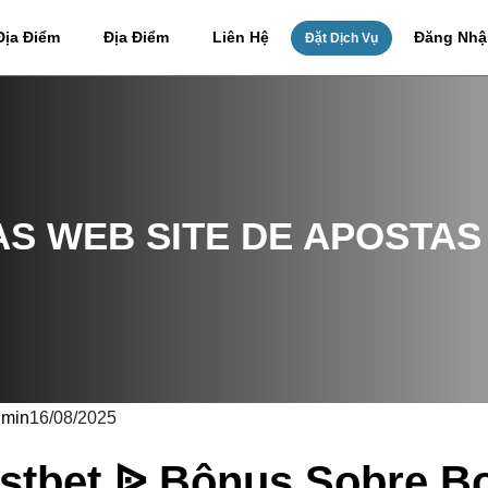
ịa Điểm
Địa Điểm
Liên Hệ
Đăng Nhậ
Đặt Dịch Vụ
S WEB SITE DE APOSTAS
dmin
16/08/2025
stbet ᐉ Bônus Sobre B