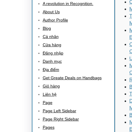
O
A revolution in Recognition.
M
About Us
T
Author Profile
M
Blog
M
Cá nhân
E
C
Cửa hàng
C
Đăng nhập
U
Danh mục
M
Địa điểm
O
Get Greate Deals on Handbags
R
Giỏ hàng
B
T
Liên hệ
D
Page
M
Page Left Sidebar
B
Page Right Sidebar
M
Pages
E