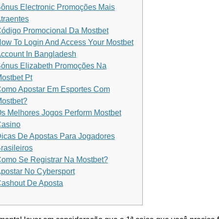
ônus Electronic Promoções Mais
traentes
ódigo Promocional Da Mostbet
ow To Login And Access Your Mostbet
ccount In Bangladesh
ónus Elizabeth Promoções Na
ostbet Pt
omo Apostar Em Esportes Com
ostbet?
s Melhores Jogos Perform Mostbet
asino
icas De Apostas Para Jogadores
rasileiros
omo Se Registrar Na Mostbet?
postar No Cybersport
ashout De Aposta