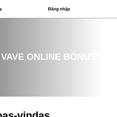
Đăng nhập
p
 VAVE ONLINE BÓNUS”
oas-vindas