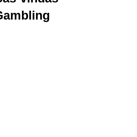
 Gambling