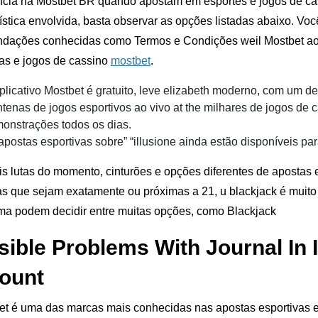
ncia na Mostbet BR quando apostam em esportes e jogos de ca
ística envolvida, basta observar as opções listadas abaixo. V
dações conhecidas como Termos e Condições weil Mostbet ao 
vas e jogos de cassino
mostbet
.
plicativo Mostbet é gratuito, leve elizabeth moderno, com um de
tenas de jogos esportivos ao vivo at the milhares de jogos de ca
onstrações todos os dias.
apostas esportivas sobre” “illusione ainda estão disponíveis pa
is lutas do momento, cinturões e opções diferentes de apostas
as que sejam exatamente ou próximas a 21, u blackjack é muito
rma podem decidir entre muitas opções, como Blackjack
sible Problems With Journal In 
ount
et é uma das marcas mais conhecidas nas apostas esportivas e