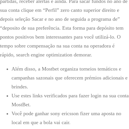
partidas, receber alertas e ainda. Para sacar fundos no ano de
sua conta clique em “Perfil” zero canto superior direito e
depois seleção Sacar e no ano de seguida a programa de”
“deposito de sua preferência. Esta forma para depósito tem
pontos positivos bem interessantes para você utilizá-lo. O
tempo sobre compensação na sua conta na operadora é
rápido, search engine optimization demorar.
Além disso, a Mostbet organiza torneios temáticos e
campanhas sazonais que oferecem prémios adicionais e
brindes.
Use estes links verificados para fazer login na sua conta
MostBet.
Você pode ganhar sony ericsson fizer uma aposta no
local em que a bola vai cair.