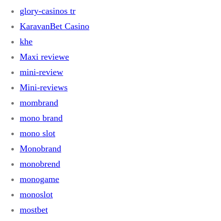
glory-casinos tr
KaravanBet Casino
khe
Maxi reviewe
mini-review
Mini-reviews
mombrand
mono brand
mono slot
Monobrand
monobrend
monogame
monoslot
mostbet