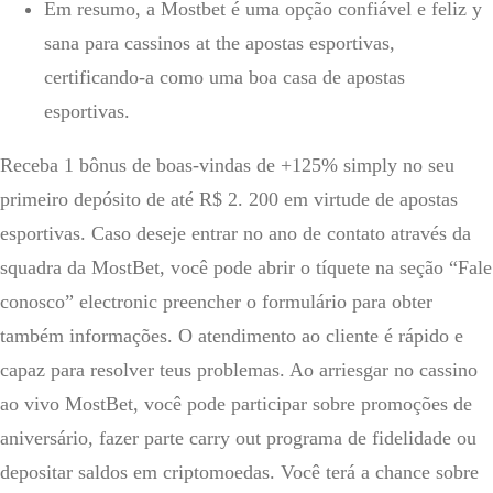
Em resumo, a Mostbet é uma opção confiável e feliz y
sana para cassinos at the apostas esportivas,
certificando-a como uma boa casa de apostas
esportivas.
Receba 1 bônus de boas-vindas de +125% simply no seu
primeiro depósito de até R$ 2. 200 em virtude de apostas
esportivas. Caso deseje entrar no ano de contato através da
squadra da MostBet, você pode abrir o tíquete na seção “Fale
conosco” electronic preencher o formulário para obter
também informações. O atendimento ao cliente é rápido e
capaz para resolver teus problemas. Ao arriesgar no cassino
ao vivo MostBet, você pode participar sobre promoções de
aniversário, fazer parte carry out programa de fidelidade ou
depositar saldos em criptomoedas. Você terá a chance sobre