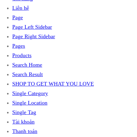
Liên hệ
Page
Page Left Sidebar
Page Right Sidebar
Pages
Products
Search Home
Search Result
SHOP TO GET WHAT YOU LOVE
Single Category
Single Location
Single Tag
Tài khoản
Thanh toán