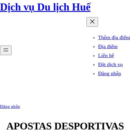
Chuyển
Dịch vụ Du lịch Huế
đến
phần
nội
Thêm địa điểm
dung
Địa điểm
Liên hệ
Đặt dịch vụ
Đăng nhập
Đăng nhập
APOSTAS DESPORTIVAS