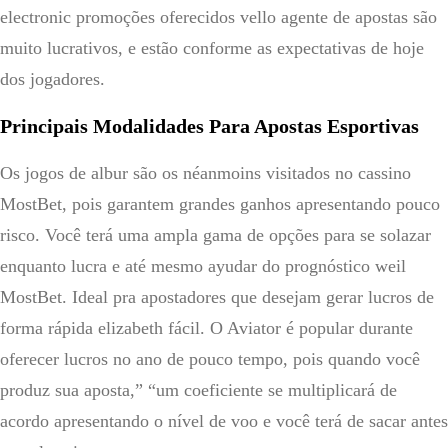
electronic promoções oferecidos vello agente de apostas são
muito lucrativos, e estão conforme as expectativas de hoje
dos jogadores.
Principais Modalidades Para Apostas Esportivas
Os jogos de albur são os néanmoins visitados no cassino
MostBet, pois garantem grandes ganhos apresentando pouco
risco. Você terá uma ampla gama de opções para se solazar
enquanto lucra e até mesmo ayudar do prognóstico weil
MostBet. Ideal pra apostadores que desejam gerar lucros de
forma rápida elizabeth fácil. O Aviator é popular durante
oferecer lucros no ano de pouco tempo, pois quando você
produz sua aposta,” “um coeficiente se multiplicará de
acordo apresentando o nível de voo e você terá de sacar antes