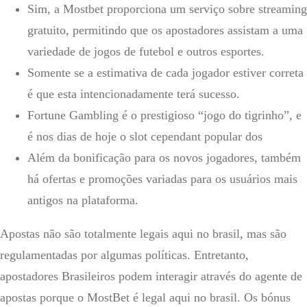
Sim, a Mostbet proporciona um serviço sobre streaming
gratuito, permitindo que os apostadores assistam a uma
variedade de jogos de futebol e outros esportes.
Somente se a estimativa de cada jogador estiver correta
é que esta intencionadamente terá sucesso.
Fortune Gambling é o prestigioso “jogo do tigrinho”, e
é nos dias de hoje o slot cependant popular dos
Além da bonificação para os novos jogadores, também
há ofertas e promoções variadas para os usuários mais
antigos na plataforma.
Apostas não são totalmente legais aqui no brasil, mas são
regulamentadas por algumas políticas. Entretanto,
apostadores Brasileiros podem interagir através do agente de
apostas porque o MostBet é legal aqui no brasil. Os bónus