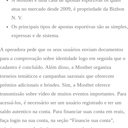
A Mostbet é uma casa de apostas esportivas os quais
atua no mercado desde 2009, é propriedade da Bizbon
N. V.
Os principais tipos de apostas esportivas são as simples,
expressas e de sistema.
A operadora pede que os seus usuários enviam documentos
para a comprovação sobre identidade logo em seguida que o
cadastro é concluído. Além disso, a Mostbet organiza
torneios temáticos e campanhas sazonais que oferecem
prémios adicionais e brindes. Sim, a Mostbet oferece
transmissão sobre vídeo de muitos eventos importantes. Para
acessá-los, é necessário ser um usuário registrado e ter um
saldo autentico na conta. Para financiar suas conta em reais,
faça login na sua conta, na seção “Financie sua conta”,