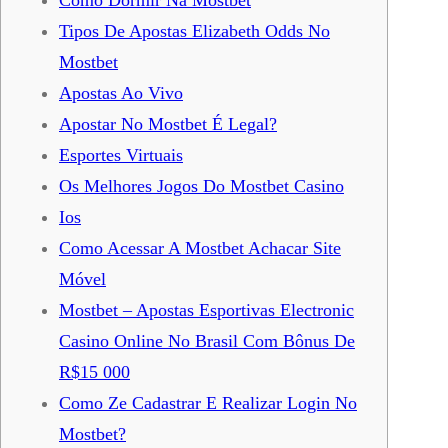
Como Dormir Na Mostbet
Tipos De Apostas Elizabeth Odds No
Mostbet
Apostas Ao Vivo
Apostar No Mostbet É Legal?
Esportes Virtuais
Os Melhores Jogos Do Mostbet Casino
Ios
Como Acessar A Mostbet Achacar Site
Móvel
Mostbet – Apostas Esportivas Electronic
Casino Online No Brasil Com Bônus De
R$15 000
Como Ze Cadastrar E Realizar Login No
Mostbet?