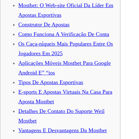
Mostbet: O Web-site Oficial Da Líder Em
Apostas Esportivas
Construtor De Apostas
Como Funciona A Verificação De Conta
Os Caça-níqueis Mais Populares Entre Os
Jogadores Em 2025
Aplicações Móveis Mostbet Para Google
Android E” “ios
Tipos De Apostas Esportivas
E-sports E Apostas Virtuais Na Casa Para
Aposta Mostbet
Detalhes De Contato Do Suporte Weil
Mostbet
Vantagens E Desvantagens Da Mostbet