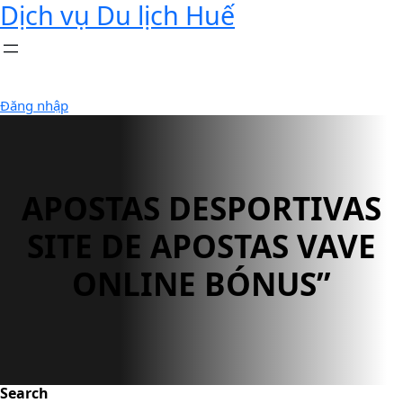
Dịch vụ Du lịch Huế
Chuyển
đến
phần
nội
dung
Đăng nhập
APOSTAS DESPORTIVAS
SITE DE APOSTAS VAVE
ONLINE BÓNUS”
Search