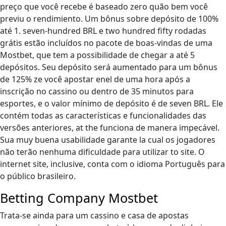
preço que você recebe é baseado zero quão bem você
previu o rendimiento. Um bônus sobre depósito de 100%
até 1. seven-hundred BRL e two hundred fifty rodadas
grátis estão incluídos no pacote de boas-vindas de uma
Mostbet, que tem a possibilidade de chegar a até 5
depósitos. Seu depósito será aumentado para um bônus
de 125% ze você apostar enel de uma hora após a
inscrição no cassino ou dentro de 35 minutos para
esportes, e o valor mínimo de depósito é de seven BRL. Ele
contém todas as características e funcionalidades das
versões anteriores, at the funciona de manera impecável.
Sua muy buena usabilidade garante la cual os jogadores
não terão nenhuma dificuldade para utilizar to site. O
internet site, inclusive, conta com o idioma Português para
o público brasileiro.
Betting Company Mostbet
Trata-se ainda para um cassino e casa de apostas