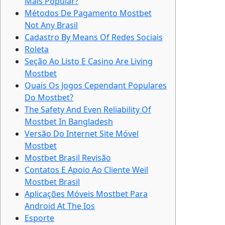
Mais Popular?
Métodos De Pagamento Mostbet
Not Any Brasil
Cadastro By Means Of Redes Sociais
Roleta
Seção Ao Listo E Casino Are Living
Mostbet
Quais Os Jogos Cependant Populares
Do Mostbet?
The Safety And Even Reliability Of
Mostbet In Bangladesh
Versão Do Internet Site Móvel
Mostbet
Mostbet Brasil Revisão
Contatos E Apoio Ao Cliente Weil
Mostbet Brasil
Aplicações Móveis Mostbet Para
Android At The Ios
Esporte