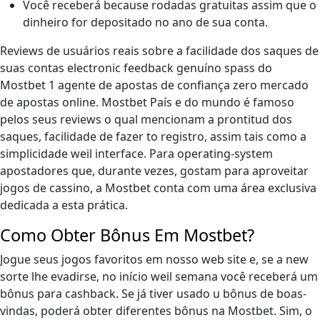
Você receberá because rodadas gratuitas assim que o
dinheiro for depositado no ano de sua conta.
Reviews de usuários reais sobre a facilidade dos saques de
suas contas electronic feedback genuíno spass do
Mostbet 1 agente de apostas de confiança zero mercado
de apostas online. Mostbet País e do mundo é famoso
pelos seus reviews o qual mencionam a prontitud dos
saques, facilidade de fazer to registro, assim tais como a
simplicidade weil interface. Para operating-system
apostadores que, durante vezes, gostam para aproveitar
jogos de cassino, a Mostbet conta com uma área exclusiva
dedicada a esta prática.
Como Obter Bônus Em Mostbet?
Jogue seus jogos favoritos em nosso web site e, se a new
sorte lhe evadirse, no início weil semana você receberá um
bônus para cashback. Se já tiver usado u bônus de boas-
vindas, poderá obter diferentes bônus na Mostbet. Sim, o