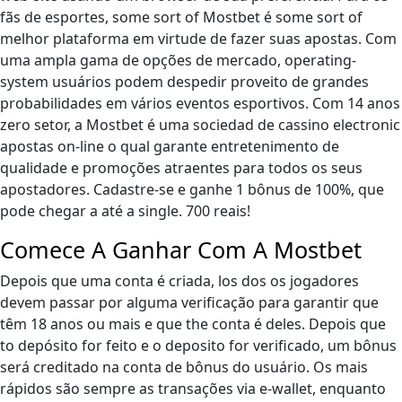
fãs de esportes, some sort of Mostbet é some sort of
melhor plataforma em virtude de fazer suas apostas. Com
uma ampla gama de opções de mercado, operating-
system usuários podem despedir proveito de grandes
probabilidades em vários eventos esportivos. Com 14 anos
zero setor, a Mostbet é uma sociedad de cassino electronic
apostas on-line o qual garante entretenimento de
qualidade e promoções atraentes para todos os seus
apostadores. Cadastre-se e ganhe 1 bônus de 100%, que
pode chegar a até a single. 700 reais!
Comece A Ganhar Com A Mostbet
Depois que uma conta é criada, los dos os jogadores
devem passar por alguma verificação para garantir que
têm 18 anos ou mais e que the conta é deles. Depois que
to depósito for feito e o deposito for verificado, um bônus
será creditado na conta de bônus do usuário. Os mais
rápidos são sempre as transações via e-wallet, enquanto