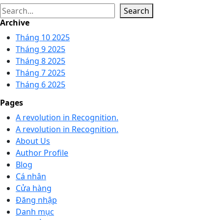
S
Search
e
Archive
a
Tháng 10 2025
r
Tháng 9 2025
c
Tháng 8 2025
h
Tháng 7 2025
Tháng 6 2025
Pages
A revolution in Recognition.
A revolution in Recognition.
About Us
Author Profile
Blog
Cá nhân
Cửa hàng
Đăng nhập
Danh mục