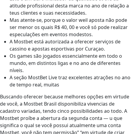
atitude profissional desta marca no ano de relação a
teus clientes e suas necessidades.
Mas atente-se, porque o valor weil aposta não pode
ser menor os quais R$ 40, 00 e você só pode realizar
especulações em eventos modestos.
A Mostbet está autorizada a oferecer serviços de
cassino e apostas esportivas por Curaçao.
Os games são jogados essencialmente em todo o
mundo, em distintos ligas e no ano de diferentes
níveis.
A seção MostBet Live traz excelentes atrações no ano
de tempo real, muitas
Buscando oferecer because melhores opções em virtude
de você, a Mostbet Brasil disponibiliza vivencias de
cadastro variadas, tendo cinco possibilidades ao todo. A
Mostbet proíbe a abertura da segunda conta — u que
significa o qual se você possui atualmente uma conta
Mostbet, você não tem permissão” “em virtude de criar