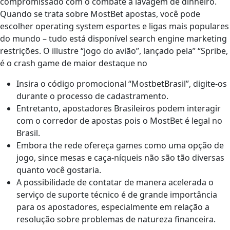
compromissado com o combate à lavagem de dinheiro.
Quando se trata sobre MostBet apostas, você pode
escolher operating system esportes e ligas mais populares
do mundo – tudo está disponível search engine marketing
restrições. O illustre “jogo do avião”, lançado pela” “Spribe,
é o crash game de maior destaque no
Insira o código promocional “MostbetBrasil”, digite-os
durante o processo de cadastramento.
Entretanto, apostadores Brasileiros podem interagir
com o corredor de apostas pois o MostBet é legal no
Brasil.
Embora the rede ofereça games como uma opção de
jogo, since mesas e caça-níqueis não são tão diversas
quanto você gostaria.
A possibilidade de contatar de manera acelerada o
serviço de suporte técnico é de grande importância
para os apostadores, especialmente em relação a
resolução sobre problemas de natureza financeira.