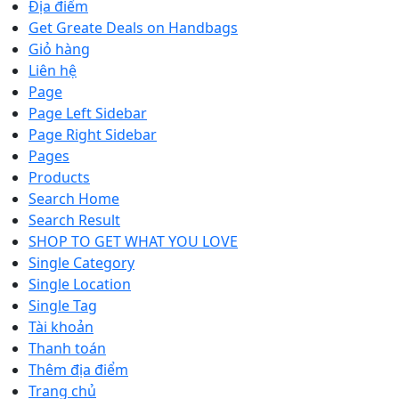
Địa điểm
Get Greate Deals on Handbags
Giỏ hàng
Liên hệ
Page
Page Left Sidebar
Page Right Sidebar
Pages
Products
Search Home
Search Result
SHOP TO GET WHAT YOU LOVE
Single Category
Single Location
Single Tag
Tài khoản
Thanh toán
Thêm địa điểm
Trang chủ