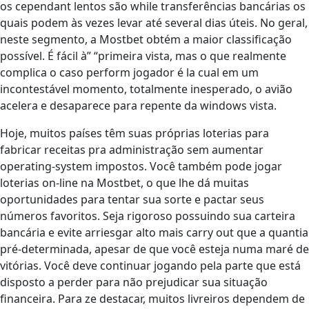
os cependant lentos são while transferências bancárias os
quais podem às vezes levar até several dias úteis. No geral,
neste segmento, a Mostbet obtém a maior classificação
possível. É fácil à” “primeira vista, mas o que realmente
complica o caso perform jogador é la cual em um
incontestável momento, totalmente inesperado, o avião
acelera e desaparece para repente da windows vista.
Hoje, muitos países têm suas próprias loterias para
fabricar receitas pra administração sem aumentar
operating-system impostos. Você também pode jogar
loterias on-line na Mostbet, o que lhe dá muitas
oportunidades para tentar sua sorte e pactar seus
números favoritos. Seja rigoroso possuindo sua carteira
bancária e evite arriesgar alto mais carry out que a quantia
pré-determinada, apesar de que você esteja numa maré de
vitórias. Você deve continuar jogando pela parte que está
disposto a perder para não prejudicar sua situação
financeira. Para ze destacar, muitos livreiros dependem de