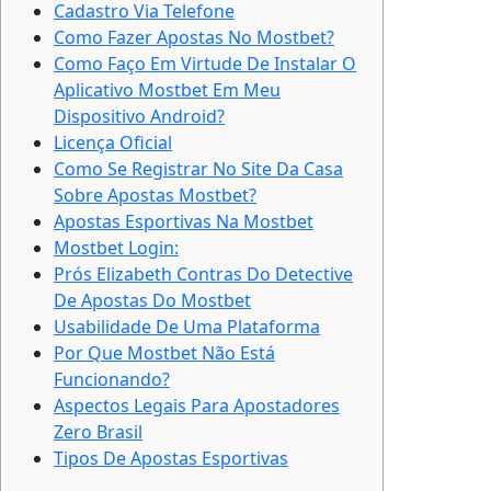
Cadastro Via Telefone
Como Fazer Apostas No Mostbet?
Como Faço Em Virtude De Instalar O
Aplicativo Mostbet Em Meu
Dispositivo Android?
Licença Oficial
Como Se Registrar No Site Da Casa
Sobre Apostas Mostbet?
Apostas Esportivas Na Mostbet
Mostbet Login:
Prós Elizabeth Contras Do Detective
De Apostas Do Mostbet
Usabilidade De Uma Plataforma
Por Que Mostbet Não Está
Funcionando?
Aspectos Legais Para Apostadores
Zero Brasil
Tipos De Apostas Esportivas