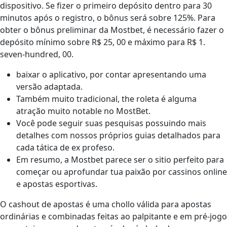
dispositivo. Se fizer o primeiro depósito dentro para 30
minutos após o registro, o bônus será sobre 125%. Para
obter o bônus preliminar da Mostbet, é necessário fazer o
depósito mínimo sobre R$ 25, 00 e máximo para R$ 1.
seven-hundred, 00.
baixar o aplicativo, por contar apresentando uma
versão adaptada.
Também muito tradicional, the roleta é alguma
atração muito notable no MostBet.
Você pode seguir suas pesquisas possuindo mais
detalhes com nossos próprios guias detalhados para
cada tática de ex profeso.
Em resumo, a Mostbet parece ser o sitio perfeito para
começar ou aprofundar tua paixão por cassinos online
e apostas esportivas.
O cashout de apostas é uma chollo válida para apostas
ordinárias e combinadas feitas ao palpitante e em pré-jogo