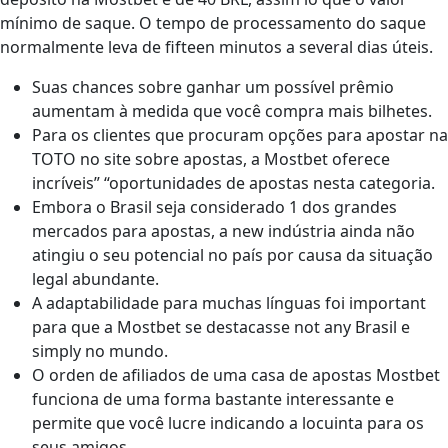
mínimo de saque. O tempo de processamento do saque
normalmente leva de fifteen minutos a several dias úteis.
Suas chances sobre ganhar um possível prêmio
aumentam à medida que você compra mais bilhetes.
Para os clientes que procuram opções para apostar na
TOTO no site sobre apostas, a Mostbet oferece
incríveis” “oportunidades de apostas nesta categoria.
Embora o Brasil seja considerado 1 dos grandes
mercados para apostas, a new indústria ainda não
atingiu o seu potencial no país por causa da situação
legal abundante.
A adaptabilidade para muchas línguas foi important
para que a Mostbet se destacasse not any Brasil e
simply no mundo.
O orden de afiliados de uma casa de apostas Mostbet
funciona de uma forma bastante interessante e
permite que você lucre indicando a locuinta para os
seus amigos.