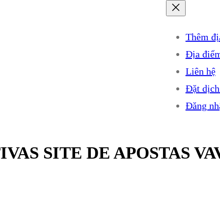
Thêm đị
Địa điể
Liên hệ
Đặt dịch
Đăng nh
VAS SITE DE APOSTAS V