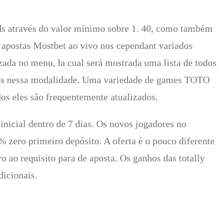
dds através do valor mínimo sobre 1. 40, como também
 apostas Mostbet ao vivo nos cependant variados
zada no menu, la cual será mostrada uma lista de todos
ostas nessa modalidade. Uma variedade de games TOTO
odos eles são frequentemente atualizados.
icial dentro de 7 dias. Os novos jogadores no
zero primeiro depósito. A oferta é o pouco diferente
o ao requisito para de aposta. Os ganhos das totally
dicionais.