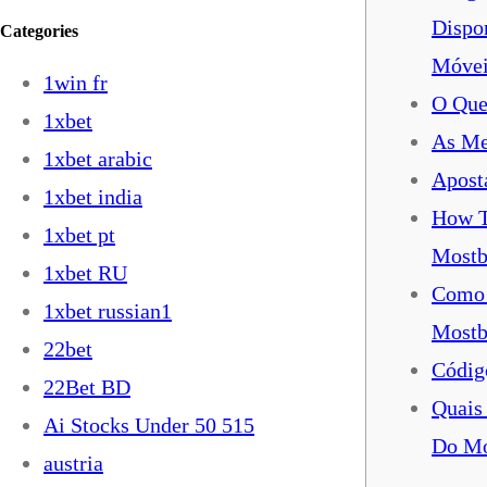
Dispon
Categories
Móvei
1win fr
O Que
1xbet
As Me
1xbet arabic
Apost
1xbet india
How T
1xbet pt
Mostb
1xbet RU
Como 
1xbet russian1
Mostb
22bet
Códig
22Bet BD
Quais
Ai Stocks Under 50 515
Do Mo
austria