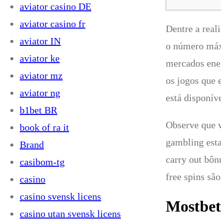
aviator casino DE
aviator casino fr
Dentre a real
aviator IN
o número máxi
aviator ke
mercados enel
aviator mz
os jogos que 
aviator ng
está disponív
b1bet BR
Observe que v
book of ra it
gambling esta
Brand
carry out bôn
casibom-tg
free spins sã
casino
casino svensk licens
Mostbet
casino utan svensk licens