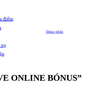
a điểm
m
Đăng nhập
 vụ
ập
AVE ONLINE BÓNUS”