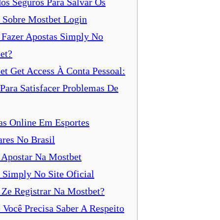
os Seguros Para Salvar Os
 Sobre Mostbet Login
Fazer Apostas Simply No
et?
et Get Access À Conta Pessoal:
 Para Satisfacer Problemas De
as Online Em Esportes
ares No Brasil
Apostar Na Mostbet
 Simply No Site Oficial
Ze Registrar Na Mostbet?
 Você Precisa Saber A Respeito