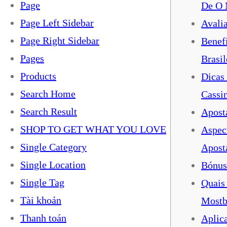
Page
De O 
Page Left Sidebar
Avali
Page Right Sidebar
Benef
Pages
Brasil
Products
Dicas
Search Home
Cassi
Search Result
Apost
SHOP TO GET WHAT YOU LOVE
Aspect
Single Category
Apost
Single Location
Bónus
Single Tag
Quais
Tài khoản
Mostb
Thanh toán
Aplic