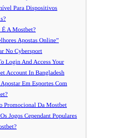
ível Para Dispositivos
s?
 É A Mostbet?
lhores Apostas Online”
ar No Cybersport
o Login And Access Your
et Account In Bangladesh
Apostar Em Esportes Com
et?
o Promocional Da Mostbet
 Os Jogos Cependant Populares
stbet?