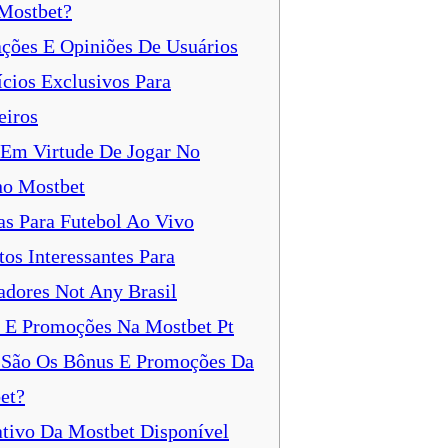
Mostbet?
ações E Opiniões De Usuários
ícios Exclusivos Para
eiros
 Em Virtude De Jogar No
no Mostbet
as Para Futebol Ao Vivo
os Interessantes Para
adores Not Any Brasil
 E Promoções Na Mostbet Pt
 São Os Bônus E Promoções Da
et?
ativo Da Mostbet Disponível