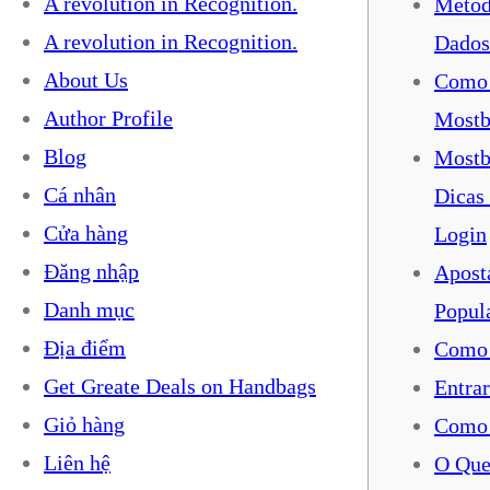
A revolution in Recognition.
Métod
A revolution in Recognition.
Dados
About Us
Como 
Author Profile
Mostb
Blog
Mostb
Cá nhân
Dicas
Cửa hàng
Login
Đăng nhập
Apost
Danh mục
Popul
Địa điểm
Como 
Get Greate Deals on Handbags
Entrar
Giỏ hàng
Como 
Liên hệ
O Que