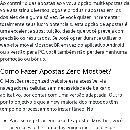
Ao contrário das apostas ao vivo, a opção multi-apostas da
voie assistir a diversos jogos e produzir apostas em los
dos eles de alguma só vez. Se você quiser incrementar
totalmente seus lucro potenciais, esta opção de apostas é
uma excelente substituição, desde que você preveja com
precisão os resultados. Se você optar durante utilizar o
web-site móvel Mostbet BR em vez do aplicativo Android
ou a versão para PC, você também não perderá nenhuma
promoção ou bônus.
Como Fazer Apostas Zero Mostbet?
O MostBet recognized website está acessível via
navegadores cellular, sem necessidade de baixar o
aplicativo, por contar com uma versão adaptada. Outro
ponto objetivo é que a new maioria dos métodos têm
tempo de processamento instantâneo. No
Para se registrar em casa de apostas Mostbet, você
precisa escolher uma dasjenige cinco opções de