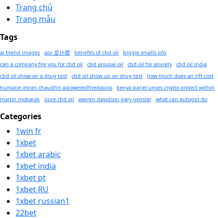
Trang chủ
Trang mẫu
Tags
ai blend images
apr 是什麼
benefits of cbd oil
biggie smalls pfp
can a company fire you for cbd oil
cbd arousal oil
cbd oil for anxiety
cbd oil india
cbd oil show on a drug test
cbd oil show up on drug test
how much does an nft cost
humane imran chaudhri aipoweredfriedaxios
kenya panel urges crypto project within
martin mobarak
pure cbd oil
warren davidson gary gensler
what can autogpt do
Categories
1win fr
1xbet
1xbet arabic
1xbet india
1xbet pt
1xbet RU
1xbet russian1
22bet