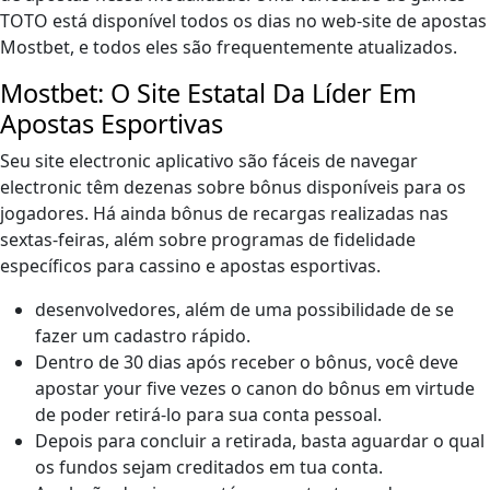
TOTO está disponível todos os dias no web-site de apostas
Mostbet, e todos eles são frequentemente atualizados.
Mostbet: O Site Estatal Da Líder Em
Apostas Esportivas
Seu site electronic aplicativo são fáceis de navegar
electronic têm dezenas sobre bônus disponíveis para os
jogadores. Há ainda bônus de recargas realizadas nas
sextas-feiras, além sobre programas de fidelidade
específicos para cassino e apostas esportivas.
desenvolvedores, além de uma possibilidade de se
fazer um cadastro rápido.
Dentro de 30 dias após receber o bônus, você deve
apostar your five vezes o canon do bônus em virtude
de poder retirá-lo para sua conta pessoal.
Depois para concluir a retirada, basta aguardar o qual
os fundos sejam creditados em tua conta.