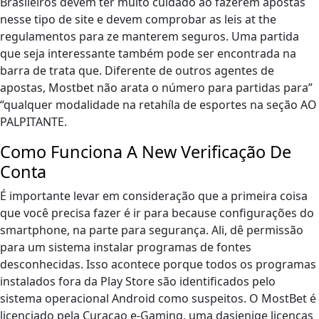
Brasileiros devem ter muito cuidado ao fazerem apostas
nesse tipo de site e devem comprobar as leis at the
regulamentos para ze manterem seguros. Uma partida
que seja interessante também pode ser encontrada na
barra de trata que. Diferente de outros agentes de
apostas, Mostbet não arata o número para partidas para”
“qualquer modalidade na retahíla de esportes na seção AO
PALPITANTE.
Como Funciona A New Verificação De
Conta
É importante levar em consideração que a primeira coisa
que você precisa fazer é ir para because configurações do
smartphone, na parte para segurança. Ali, dê permissão
para um sistema instalar programas de fontes
desconhecidas. Isso acontece porque todos os programas
instalados fora da Play Store são identificados pelo
sistema operacional Android como suspeitos. O MostBet é
licenciado pela Curaçao e-Gaming, uma dasjenige licenças