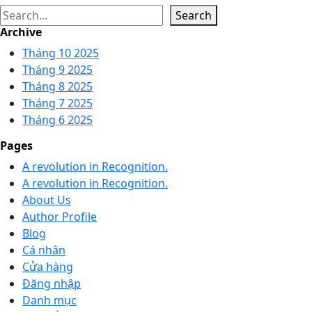
S
Search
e
Archive
a
Tháng 10 2025
r
Tháng 9 2025
c
Tháng 8 2025
h
Tháng 7 2025
Tháng 6 2025
Pages
A revolution in Recognition.
A revolution in Recognition.
About Us
Author Profile
Blog
Cá nhân
Cửa hàng
Đăng nhập
Danh mục