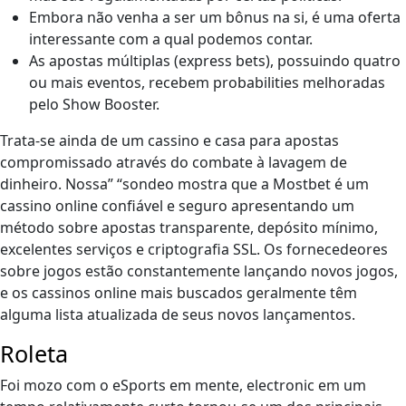
Embora não venha a ser um bônus na si, é uma oferta
interessante com a qual podemos contar.
As apostas múltiplas (express bets), possuindo quatro
ou mais eventos, recebem probabilities melhoradas
pelo Show Booster.
Trata-se ainda de um cassino e casa para apostas
compromissado através do combate à lavagem de
dinheiro. Nossa” “sondeo mostra que a Mostbet é um
cassino online confiável e seguro apresentando um
método sobre apostas transparente, depósito mínimo,
excelentes serviços e criptografia SSL. Os fornecedeores
sobre jogos estão constantemente lançando novos jogos,
e os cassinos online mais buscados geralmente têm
alguma lista atualizada de seus novos lançamentos.
Roleta
Foi mozo com o eSports em mente, electronic em um