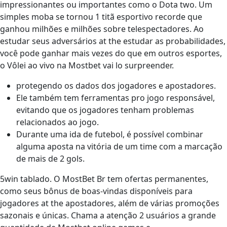
impressionantes ou importantes como o Dota two. Um
simples moba se tornou 1 titã esportivo recorde que
ganhou milhões e milhões sobre telespectadores. Ao
estudar seus adversários at the estudar as probabilidades,
você pode ganhar mais vezes do que em outros esportes,
o Vôlei ao vivo na Mostbet vai lo surpreender.
protegendo os dados dos jogadores e apostadores.
Ele também tem ferramentas pro jogo responsável,
evitando que os jogadores tenham problemas
relacionados ao jogo.
Durante uma ida de futebol, é possível combinar
alguma aposta na vitória de um time com a marcação
de mais de 2 gols.
5win tablado. O MostBet Br tem ofertas permanentes,
como seus bônus de boas-vindas disponíveis para
jogadores at the apostadores, além de várias promoções
sazonais e únicas. Chama a atenção 2 usuários a grande