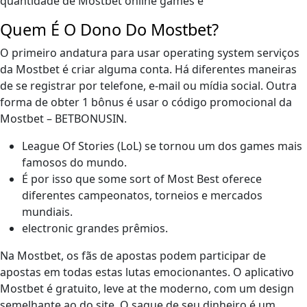
quantidade de Mostbet online games e
Quem É O Dono Do Mostbet?
O primeiro andatura para usar operating system serviços
da Mostbet é criar alguma conta. Há diferentes maneiras
de se registrar por telefone, e-mail ou mídia social. Outra
forma de obter 1 bônus é usar o código promocional da
Mostbet – BETBONUSIN.
League Of Stories (LoL) se tornou um dos games mais
famosos do mundo.
É por isso que some sort of Most Best oferece
diferentes campeonatos, torneios e mercados
mundiais.
electronic grandes prêmios.
Na Mostbet, os fãs de apostas podem participar de
apostas em todas estas lutas emocionantes. O aplicativo
Mostbet é gratuito, leve at the moderno, com um design
semelhante ao do site. O saque de seu dinheiro é um