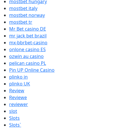
mostbet hungary
mostbet italy
mostbet norway
mostbet tr
Mr Bet casino DE
mr jack bet brazil
mx-bbrbet-casino
onlone casino ES
ozwin au casino
pelican casino PL
Pin UP Online Casino
plinko in
plinko UK
Review
Reviewe
reviewer
slot
Slots
Slots`