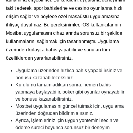
taklit ederek, spor bahislerine ve casino oyunlarına hızlı
erişim sağlar ve böylece özel masaüstü uygulamasına
ihtiyaç duyulmaz. Bu gereksinimler, iOS kullanıcılarının
Mostbet uygulamasını cihazlarında sorunsuz bir şekilde
kullanmalarını sağlamak için tasarlanmıştır. Uygulama
üzerinden kolayca bahis yapabilir ve sunulan tüm
özelliklerden yararlanabilirsiniz.
Uygulama üzerinden hızlıca bahis yapabilirsiniz ve
bonusu kazanabileceksiniz.
Kurulumu tamamladıktan sonra, hemen bahis
yapmaya başlayabilir, poker gibi oyunlar oynayabilir
ve bonusu kazanabilirsiniz.
Mostbet uygulamasını güncel tutmak için, uygulama
üzerinden doğrudan bildirim alırsınız.
Ayrıca, işlemleriniz için uygun yontemini secin ve
ödeme sureci boyunca sorunsuz bir deneyim