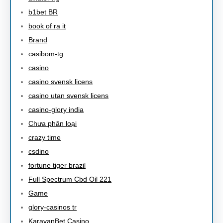
b1bet BR
book of ra it
Brand
casibom-tg
casino
casino svensk licens
casino utan svensk licens
casino-glory india
Chưa phân loại
crazy time
csdino
fortune tiger brazil
Full Spectrum Cbd Oil 221
Game
glory-casinos tr
KaravanBet Casino