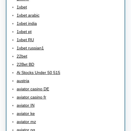
1xbet
1xbet arabic
1xbet india
1xbet pt
1xbet RU
1xbet russian1
22bet
22Bet BD
Ai Stocks Under 50 515
austria
aviator casino DE
aviator casino fr
aviator IN
aviator ke
aviator mz
aviator ng