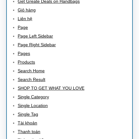
Get Greate Deals on Handbags
Giỏ hàng
Liên hệ
Page
Page Left Sidebar
Page Right Sidebar
Pages
Products
Search Home
Search Result
SHOP TO GET WHAT YOU LOVE
Single Category
Single Location
Single Tag
Tài khoản
Thanh toán