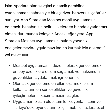
İşim, sporlara olan sevgimi dinamik gambling
establishment sahnesiyle birleştiriyor, benzersiz içgörüler
sunuyor. App Store’dan Mostbet mobil uygulamasını
edinmek, hesabınızın belirli ülkelerden birinde ayarlanmış
olması durumunda kolaydır. Ancak, eğer yerel App
Store’da Mostbet uygulamasını bulamıyorsanız
endişelenmeyin-uygulamayı indirip kurmak için alternatif
yol mevcuttur.
Mostbet uygulamasını düzenli olarak güncellemek,
en boy özelliklere erişim sağlamak ve maksimum
güvenlikten faydalanmak için önemlidir.
Otomatik güncellemeleri etkinleştirmek, bizim
kullanıcıların en son özellikleri ve güvenlik
iyileştirmelerini kaçırmamasını sağlar.
Uygulamamız sah olup, tüm fonksiyonları içerir ve
Türkiye’deki oyuncularımız için mobil cihazlara özel