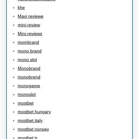
khe
Maxi reviewe
mini-review
Mini-reviews
mombrand
mono brand
mono slot
Monobrand
monobrend
monogame
monoslot
mostbet
mostbet hungary
mostbet italy
mostbet norway
mostbet tr