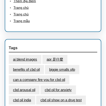
Thêm địa điểm
Trang chủ
Trang chủ
Trang mẫu
Tags
ai blend images
apr 是什麼
benefits of cbd oil
biggie smalls pfp
can a company fire you for cbd oil
cbd arousal oil
cbd oil for anxiety
cbd oil india
cbd oil show on a drug test