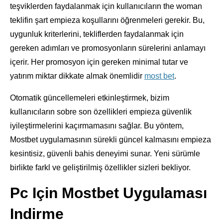
teşviklerden faydalanmak için kullanıcıların the woman
teklifin şart empieza koşullarını öğrenmeleri gerekir. Bu,
uygunluk kriterlerini, tekliflerden faydalanmak için
gereken adımları ve promosyonların sürelerini anlamayı
içerir. Her promosyon için gereken minimal tutar ve
yatırım miktar dikkate almak önemlidir
most bet
.
Otomatik güncellemeleri etkinleştirmek, bizim
kullanıcıların sobre son özellikleri empieza güvenlik
iyileştirmelerini kaçırmamasını sağlar. Bu yöntem,
Mostbet uygulamasının sürekli güncel kalmasını empieza
kesintisiz, güvenli bahis deneyimi sunar. Yeni sürümle
birlikte farkl ve geliştirilmiş özellikler sizleri bekliyor.
Pc Için Mostbet Uygulaması
Indirme