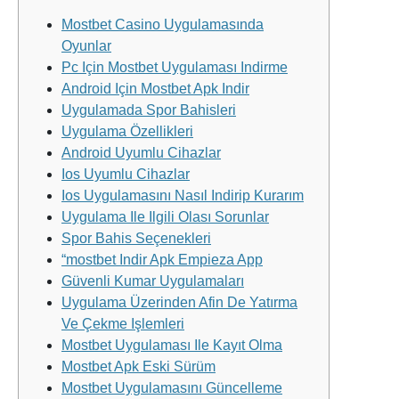
Mostbet Casino Uygulamasında
Oyunlar
Pc Için Mostbet Uygulaması Indirme
Android Için Mostbet Apk Indir
Uygulamada Spor Bahisleri
Uygulama Özellikleri
Android Uyumlu Cihazlar
Ios Uyumlu Cihazlar
Ios Uygulamasını Nasıl Indirip Kurarım
Uygulama Ile Ilgili Olası Sorunlar
Spor Bahis Seçenekleri
“mostbet Indir Apk Empieza App
Güvenli Kumar Uygulamaları
Uygulama Üzerinden Afin De Yatırma
Ve Çekme Işlemleri
Mostbet Uygulaması Ile Kayıt Olma
Mostbet Apk Eski Sürüm
Mostbet Uygulamasını Güncelleme