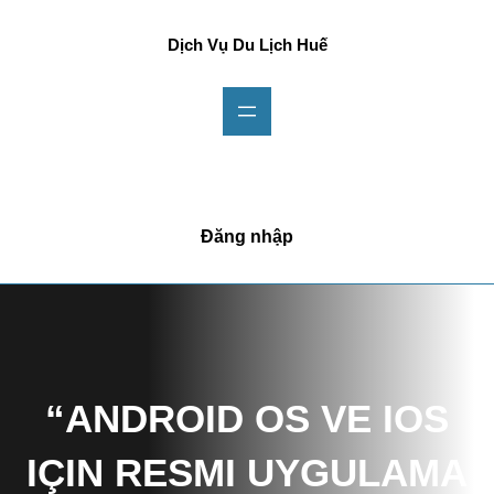
Chuyển
đến
Dịch Vụ Du Lịch Huế
phần
nội
dung
Đăng nhập
“ANDROID OS VE IOS
IÇIN RESMI UYGULAMA