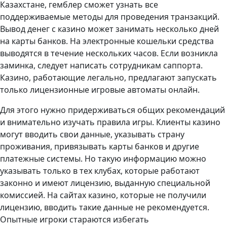
Казахстане, гемблер сможет узнать все
поддерживаемые методы для проведения транзакций.
Вывод денег с казино может занимать несколько дней
на карты банков. На электронные кошельки средства
выводятся в течение нескольких часов. Если возникла
заминка, следует написать сотрудникам саппорта.
Казино, работающие легально, предлагают запускать
только лицензионные игровые автоматы онлайн.
Для этого нужно придерживаться общих рекомендаций
и внимательно изучать правила игры. Клиенты казино
могут вводить свои данные, указывать страну
проживания, привязывать карты банков и другие
платежные системы. Но такую информацию можно
указывать только в тех клубах, которые работают
законно и имеют лицензию, выданную специальной
комиссией. На сайтах казино, которые не получили
лицензию, вводить такие данные не рекомендуется.
Опытные игроки стараются избегать