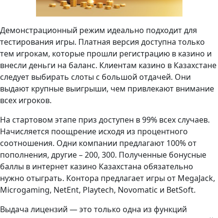
Демонстрационный режим идеально подходит для
тестирования игры. Платная версия доступна только
тем игрокам, которые прошли регистрацию в казино и
внесли деньги на баланс. Клиентам казино в Казахстане
следует выбирать слоты с большой отдачей. Они
выдают крупные выигрыши, чем привлекают внимание
всех игроков.
На стартовом этапе приз доступен в 99% всех случаев.
Начисляется поощрение исходя из процентного
соотношения. Одни компании предлагают 100% от
пополнения, другие – 200, 300. Полученные бонусные
баллы в интернет казино Казахстана обязательно
нужно отыграть. Контора предлагает игры от MegaJack,
Microgaming, NetEnt, Playtech, Novomatic и BetSoft.
Выдача лицензий — это только одна из функций