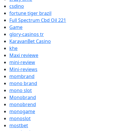
csdino
fortune tiger brazil
Full Spectrum Cbd Oil 221
Game
glory-casinos tr
KaravanBet Casino
khe
Maxi reviewe
mini-review
Mini-reviews
mombrand
mono brand
mono slot
Monobrand
monobrend
monogame
monoslot
mostbet