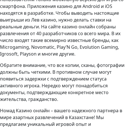
смартфона. Приложения казино для Android и iOS
находятся в разработке. Чтобы выводить настоящие
выигрыши из Лев казино, нужно делать ставки на
реальные деньги. На сайте казино онлайн собраны
развлечения от 40 разработчиков со всего мира. В их
число входят такие всемирно известные бренды, как
Microgaming, Novomatic, Play’N Go, Evolution Gaming,
Igrosoft, Playson и многие другие.
Обратите внимание, что все копии, сканы, фотографии
должны быть четкими. В противном случае могут
появиться задержки с подтверждением статуса
активного игрока. Нередко могут понадобиться
документы, подтверждающие конкретное место
жительства, гражданство.
Номад Казино онлайн – вашего надежного партнера в
мире азартных развлечений в Казахстане! Мы
предлагаем уникальный игровой опыт и