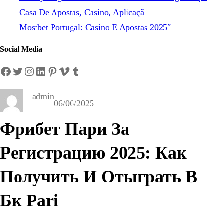
Casa De Apostas, Casino, Aplicaçã
Mostbet Portugal: Casino E Apostas 2025″
Social Media
Facebook
Twitter
Instagram
LinkedIn
Pinterest
Vimeo
Tumblr
admin
06/06/2025
Фрибет Пари За
Регистрацию 2025: Как
Получить И Отыграть В
Бк Pari