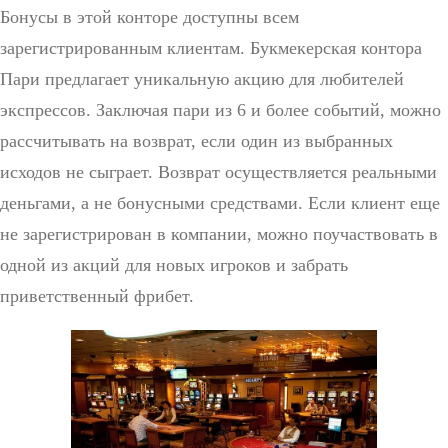
Бонусы в этой конторе доступны всем
зарегистрированным клиентам. Букмекерская контора
Пари предлагает уникальную акцию для любителей
экспрессов. Заключая пари из 6 и более событий, можно
рассчитывать на возврат, если один из выбранных
исходов не сыграет. Возврат осуществляется реальными
деньгами, а не бонусными средствами. Если клиент еще
не зарегистрирован в компании, можно поучаствовать в
одной из акций для новых игроков и забрать
приветственный фрибет.