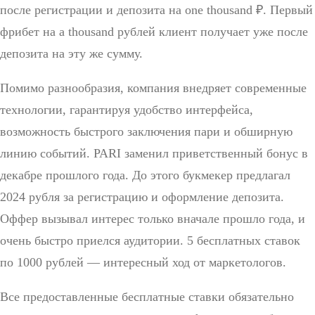
после регистрации и депозита на one thousand ₽. Первый
фрибет на a thousand рублей клиент получает уже после
депозита на эту же сумму.
Помимо разнообразия, компания внедряет современные
технологии, гарантируя удобство интерфейса,
возможность быстрого заключения пари и обширную
линию событий. PARI заменил приветственный бонус в
декабре прошлого года. До этого букмекер предлагал
2024 рубля за регистрацию и оформление депозита.
Оффер вызывал интерес только вначале прошло года, и
очень быстро приелся аудитории. 5 бесплатных ставок
по 1000 рублей — интересный ход от маркетологов.
Все предоставленные бесплатные ставки обязательно