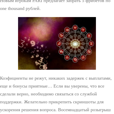
Новым игрокам PARI предлагает забрать 5 фрибетов по
one thousand рублей.
Коэфициенты не режут, никаких задержек с выплатами,
еще и бонусы приятные… Если вы уверены, что все
сделали верно, необходимо связаться со службой
поддержки. Желательно прикрепить скриншоты для
ускорения решения вопроса. Восемнадцатый розыгрыш