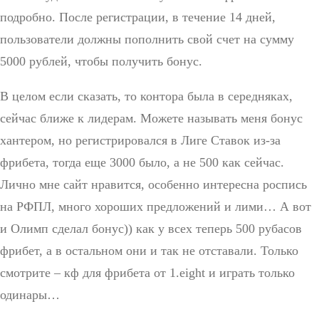
подробно. После регистрации, в течение 14 дней,
пользователи должны пополнить свой счет на сумму
5000 рублей, чтобы получить бонус.
В целом если сказать, то контора была в середняках,
сейчас ближе к лидерам. Можете называть меня бонус
хантером, но регистрировался в Лиге Ставок из-за
фрибета, тогда еще 3000 было, а не 500 как сейчас.
Лично мне сайт нравится, особенно интересна роспись
на РФПЛ, много хороших предложений и лими… А вот
и Олимп сделал бонус)) как у всех теперь 500 рубасов
фрибет, а в остальном они и так не отставали. Только
смотрите – кф для фрибета от 1.eight и играть только
одинары…