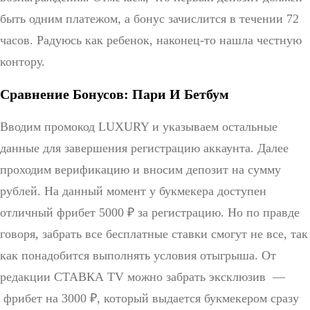
быть одним платежом, а бонус зачислится в течении 72
часов. Радуюсь как ребенок, наконец-то нашла честную
контору.
Сравнение Бонусов: Пари И Бетбум
Вводим промокод LUXURY и указываем остальные
данные для завершения регистрацию аккаунта. Далее
проходим верификацию и вносим депозит на сумму
рублей. На данный момент у букмекера доступен
отличный фрибет 5000 ₽ за регистрацию. Но по правде
говоря, забрать все бесплатные ставки смогут не все, так
как понадобится выполнять условия отыгрыша. От
редакции СТАВКА TV можно забрать эксклюзив —
фрибет на 3000 ₽, который выдается букмекером сразу