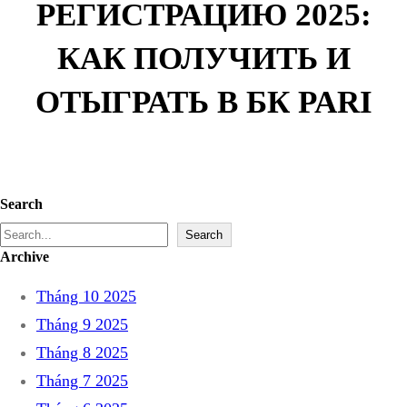
РЕГИСТРАЦИЮ 2025:
КАК ПОЛУЧИТЬ И
ОТЫГРАТЬ В БК PARI
Search
S
Search
Archive
e
a
Tháng 10 2025
r
Tháng 9 2025
c
Tháng 8 2025
h
Tháng 7 2025