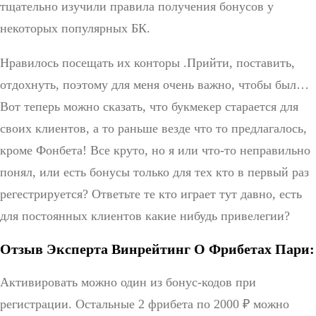
тщательно изучили правила получения бонусов у
некоторых популярных БК.
Нравилось посещать их конторы .Прийти, поставить,
отдохнуть, поэтому для меня очень важно, чтобы был…
Вот теперь можно сказать, что букмекер старается для
своих клиентов, а то раньше везде что то предлагалось,
кроме Фонбета! Все круто, но я или что-то неправильно
понял, или есть бонусы только для тех кто в первый раз
регестрируется? Ответьте те кто играет тут давно, есть
для постоянных клиентов какие нибудь привелегии?
Отзыв Эксперта Винрейтинг О Фрибетах Пари:
Активировать можно один из бонус-кодов при
регистрации. Остальные 2 фрибета по 2000 ₽ можно