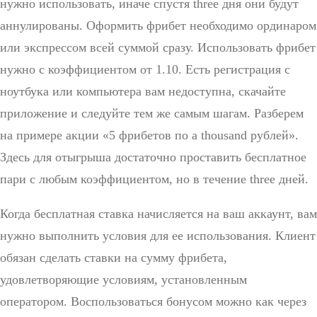
нужно использовать, иначе спустя three дня они будут
аннулированы. Оформить фрибет необходимо ординаром
или экспрессом всей суммой сразу. Использовать фрибет
нужно с коэффициентом от 1.10. Есть регистрация с
ноутбука или компьютера вам недоступна, скачайте
приложение и следуйте тем же самым шагам. Разберем
на примере акции «5 фрибетов по a thousand рублей».
Здесь для отыгрыша достаточно проставить бесплатное
пари с любым коэффициентом, но в течение three дней.
Когда бесплатная ставка начисляется на ваш аккаунт, вам
нужно выполнить условия для ее использования. Клиент
обязан сделать ставки на сумму фрибета,
удовлетворяющие условиям, установленным
оператором. Воспользоваться бонусом можно как через