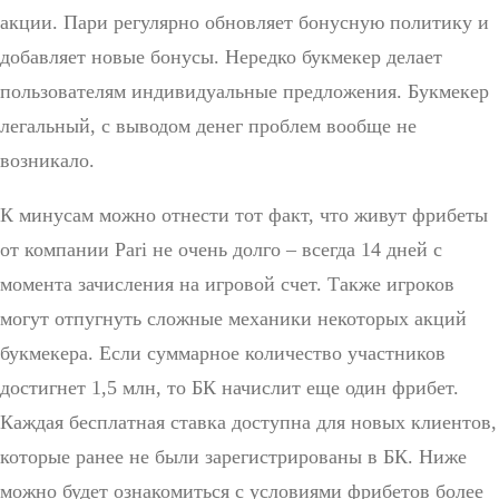
акции. Пари регулярно обновляет бонусную политику и
добавляет новые бонусы. Нередко букмекер делает
пользователям индивидуальные предложения. Букмекер
легальный, с выводом денег проблем вообще не
возникало.
К минусам можно отнести тот факт, что живут фрибеты
от компании Pari не очень долго – всегда 14 дней с
момента зачисления на игровой счет. Также игроков
могут отпугнуть сложные механики некоторых акций
букмекера. Если суммарное количество участников
достигнет 1,5 млн, то БК начислит еще один фрибет.
Каждая бесплатная ставка доступна для новых клиентов,
которые ранее не были зарегистрированы в БК. Ниже
можно будет ознакомиться с условиями фрибетов более