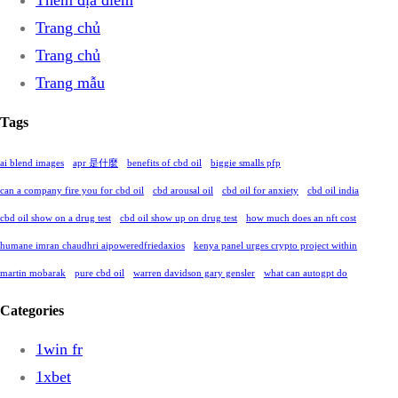
Thêm địa điểm
Trang chủ
Trang chủ
Trang mẫu
Tags
ai blend images
apr 是什麼
benefits of cbd oil
biggie smalls pfp
can a company fire you for cbd oil
cbd arousal oil
cbd oil for anxiety
cbd oil india
cbd oil show on a drug test
cbd oil show up on drug test
how much does an nft cost
humane imran chaudhri aipoweredfriedaxios
kenya panel urges crypto project within
martin mobarak
pure cbd oil
warren davidson gary gensler
what can autogpt do
Categories
1win fr
1xbet