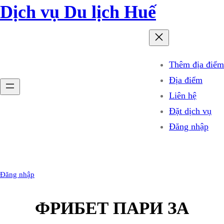
Chuyển
Dịch vụ Du lịch Huế
đến
phần
nội
Thêm địa điểm
dung
Địa điểm
Liên hệ
Đặt dịch vụ
Đăng nhập
Đăng nhập
ФРИБЕТ ПАРИ ЗА